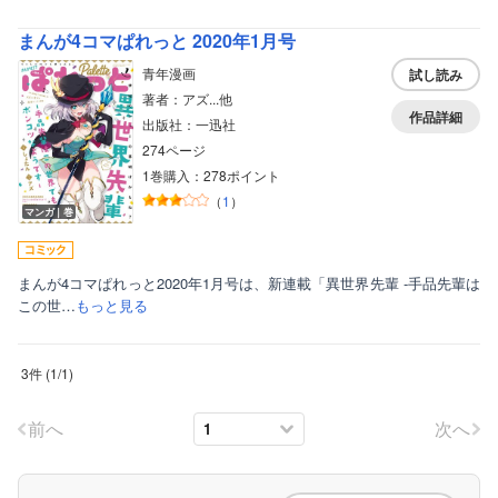
ボーイズラブ
まんが4コマぱれっと 2020年1月号
ティーンズラブ
青年漫画
試し読み
著者：アズ...他
美女・美少女
作品詳細
出版社：一迅社
女性写真集
274ページ
1巻購入：278ポイント
（
1
）
マンガ｜巻
まんが4コマぱれっと2020年1月号は、新連載「異世界先輩 ‐手品先輩は
この世…
もっと見る
3件
(
1
/
1
)
前へ
次へ