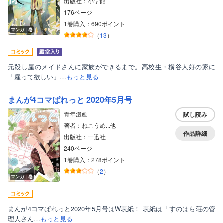
出版社：小学館
176ページ
1巻購入：690ポイント
マンガ｜巻
（
13
）
元殺し屋のメイドさんに家族ができるまで。高校生・横谷人好の家に
「雇って欲しい」…
もっと見る
まんが4コマぱれっと 2020年5月号
青年漫画
試し読み
著者：ねこうめ...他
作品詳細
出版社：一迅社
240ページ
1巻購入：278ポイント
（
2
）
マンガ｜巻
まんが4コマぱれっと2020年5月号はW表紙！ 表紙は「すのはら荘の管
理人さん…
もっと見る