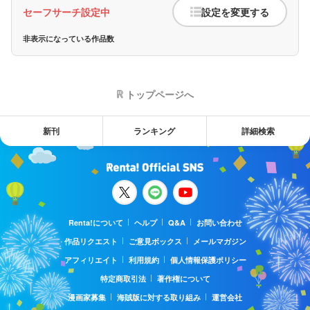
セーフサーチ設定中
設定を変更する
非表示になっている作品数
トップページへ
新刊
ランキング
詳細検索
Renta!について
ヘルプ
Q&A
お問い合わせ
作品リクエスト
ご意見ボックス
メールマガジン
アフィリエイト
利用規約
個人情報保護ポリシー
特定商取引法
著作権について
漫画家募集
海賊版に対する取り組み
運営会社