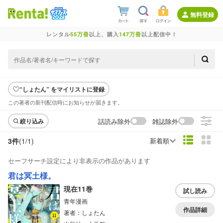
無料登録
レンタル
55万冊
以上、購入
147万冊
以上配信中！
“しょたん” をマイリストに登録
この著者の新刊配信時にお知らせが届きます。
話読み除外
雑誌除外
絞り込み
3件
(1/
1
)
新着順
セーフサーチ設定により非表示の作品があります
君は冥土様。
現在11巻
試し読み
青年漫画
作品詳細
著者：しょたん