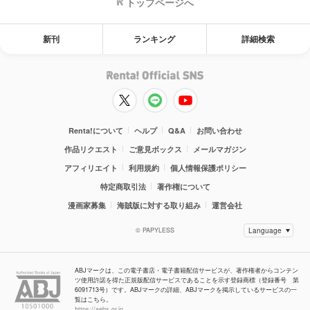
トップページへ
新刊
ランキング
詳細検索
Renta!について
ヘルプ
Q&A
お問い合わせ
作品リクエスト
ご意見ボックス
メールマガジン
アフィリエイト
利用規約
個人情報保護ポリシー
特定商取引法
著作権について
漫画家募集
海賊版に対する取り組み
運営会社
© PAPYLESS
ABJマークは、この電子書店・電子書籍配信サービスが、著作権者からコンテン
ツ使用許諾を得た正規版配信サービスであることを示す登録商標（登録番号 第
6091713号）です。ABJマークの詳細、ABJマークを掲示しているサービスの一
覧はこちら。
https://aebs.or.jp