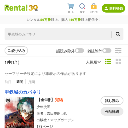
無料登録
レンタル
56万冊
以上、購入
146万冊
以上配信中！
話読み除外
雑誌除外
絞り込み
1件
(1/
1
)
人気順
セーフサーチ設定により非表示の作品があります
週間
前日
月間
甲鉄城のカバネリ
【全4巻】
完結
試し読み
少年漫画
作品詳細
著者：吉田史朗...他
出版社：マッグガーデン
178ページ