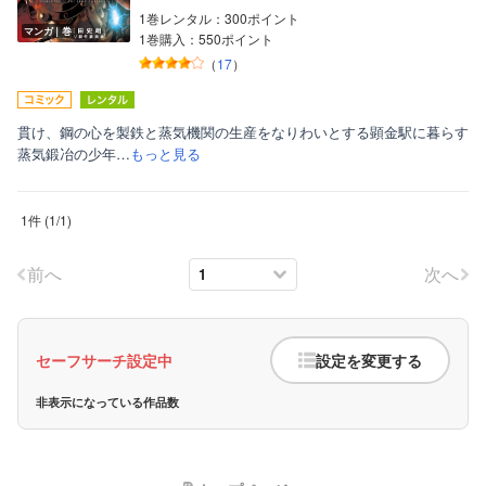
1巻レンタル：300ポイント
マンガ｜巻
1巻購入：550ポイント
（
17
）
貫け、鋼の心を製鉄と蒸気機関の生産をなりわいとする顕金駅に暮らす
蒸気鍛冶の少年…
もっと見る
ボーイズラブ
1件
(
1
/
1
)
ティーンズラブ
美女・美少女
前へ
次へ
女性写真集
セーフサーチ設定中
設定を変更する
非表示になっている作品数