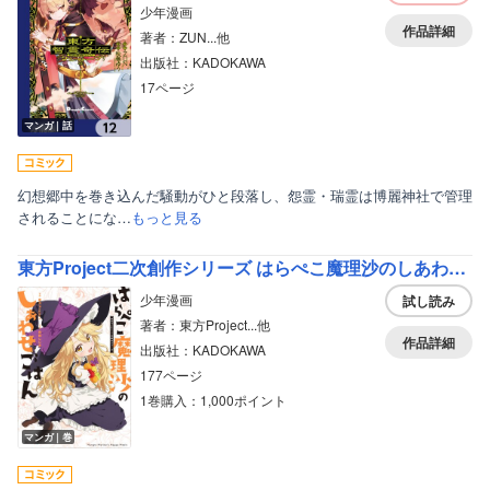
少年漫画
作品詳細
著者：ZUN...他
出版社：KADOKAWA
17ページ
マンガ｜話
幻想郷中を巻き込んだ騒動がひと段落し、怨霊・瑞霊は博麗神社で管理
されることにな…
もっと見る
東方Project二次創作シリーズ はらぺこ魔理沙のしあわせごはん
少年漫画
試し読み
著者：東方Project...他
作品詳細
出版社：KADOKAWA
177ページ
1巻購入：1,000ポイント
マンガ｜巻