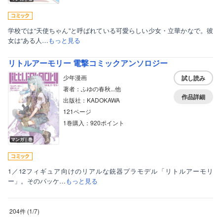
学校では“天使ちゃん”と呼ばれている可愛らしい少女・立華かなで。彼
女は“ある人…
もっと見る
リトルアーモリー 電撃コミックアンソロジー
少年漫画
試し読み
著者：ふゆの春秋...他
作品詳細
出版社：KADOKAWA
121ページ
1巻購入：920ポイント
マンガ｜巻
1／12フィギュア向けのリアルな銃器プラモデル「リトルアーモリ
ー」。そのパッケ…
もっと見る
204件
(
1
/
7
)