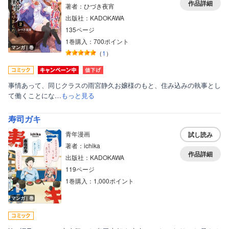
作品詳細
著者：ひづき夜宵
出版社：KADOKAWA
135ページ
1巻購入：700ポイント
マンガ｜巻
（
1
）
事情あって、同じクラスの雨宮静久お嬢様のもと、住み込みの執事とし
て働くことにな…
もっと見る
寿司ガキ
青年漫画
試し読み
著者：ichika
作品詳細
出版社：KADOKAWA
119ページ
1巻購入：1,000ポイント
マンガ｜巻