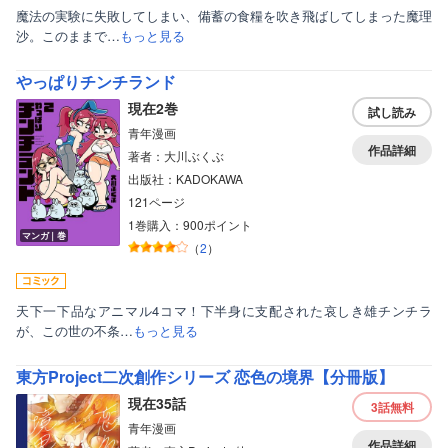
魔法の実験に失敗してしまい、備蓄の食糧を吹き飛ばしてしまった魔理
沙。このままで…
もっと見る
やっぱりチンチランド
現在2巻
試し読み
青年漫画
作品詳細
著者：大川ぶくぶ
出版社：KADOKAWA
121ページ
1巻購入：900ポイント
マンガ｜巻
（
2
）
天下一下品なアニマル4コマ！下半身に支配された哀しき雄チンチラ
が、この世の不条…
もっと見る
東方Project二次創作シリーズ 恋色の境界【分冊版】
現在35話
3話
無料
青年漫画
作品詳細