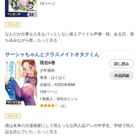
15ページ
マンガ｜話
なんだか仕事も人生もパッとしない新人アイドル声優・桜。ある日、落
ち込みながら飲…
もっと見る
サーシャちゃんとクラスメイトオタクくん
現在6巻
試し読み
少年漫画
作品詳細
著者：はぐはぐ
出版社：KADOKAWA
169ページ
1巻購入：900ポイント
マンガ｜巻
（
6
）
僕は未来の大漫画家にして現えっちな同人誌アシの中学生。学校で同人
誌を読んでいた…
もっと見る