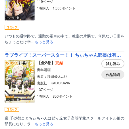
119ページ
1巻購入：1,300ポイント
マンガ｜巻
いつもの通学路で、通勤の電車の中で、教室の片隅で、何気ない日常を
ちょっとだけ幸…
もっと見る
ラブライブ！スーパースター！！ ちぃちゃん部長は有能です！
【全2巻】
完結
試し読み
青年漫画
作品詳細
著者：種田優太...他
出版社：KADOKAWA
137ページ
1巻購入：850ポイント
マンガ｜巻
嵐 千砂都ことちぃちゃんは結ヶ丘女子高等学校スクールアイドル部の
部長になり、ラ…
もっと見る