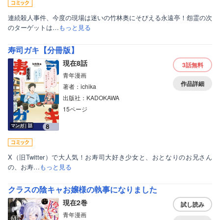
連続殺人事件、今度の現場は迷いの竹林奥にそびえる永遠亭！怨霊の次
のターゲットは…
もっと見る
寿司ガキ【分冊版】
現在8話
3話
無料
青年漫画
作品詳細
著者：ichika
出版社：KADOKAWA
15ページ
マンガ｜話
X（旧Twitter）で大人気！お寿司大好き少女と、おとなりのお兄さん
の、お寿…
もっと見る
クラスの陰キャお嬢様の執事になりました
現在2巻
試し読み
青年漫画