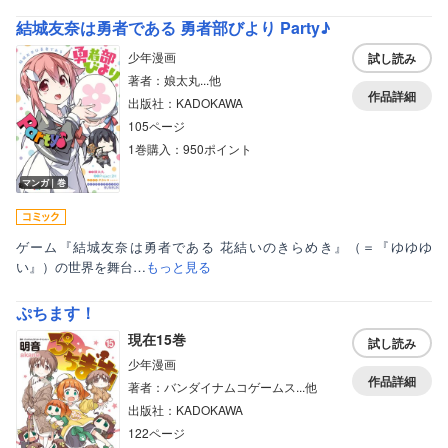
結城友奈は勇者である 勇者部びより Party♪
少年漫画
試し読み
著者：娘太丸...他
作品詳細
出版社：KADOKAWA
105ページ
1巻購入：950ポイント
マンガ｜巻
ゲーム『結城友奈は勇者である 花結いのきらめき』（＝『ゆゆゆ
い』）の世界を舞台…
もっと見る
ぷちます！
現在15巻
試し読み
少年漫画
作品詳細
著者：バンダイナムコゲームス...他
出版社：KADOKAWA
122ページ