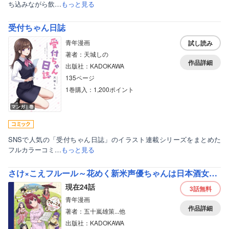
ち込みながら飲…
もっと見る
受付ちゃん日誌
青年漫画
試し読み
著者：天城しの
作品詳細
出版社：KADOKAWA
135ページ
1巻購入：1,200ポイント
マンガ｜巻
SNSで人気の「受付ちゃん日誌」のイラスト連載シリーズをまとめた
フルカラーコミ…
もっと見る
さけ×こえフルール～花めく新米声優ちゃんは日本酒女神と夢を見る～【分冊版】
現在24話
3話
無料
青年漫画
作品詳細
著者：五十嵐雄策...他
出版社：KADOKAWA