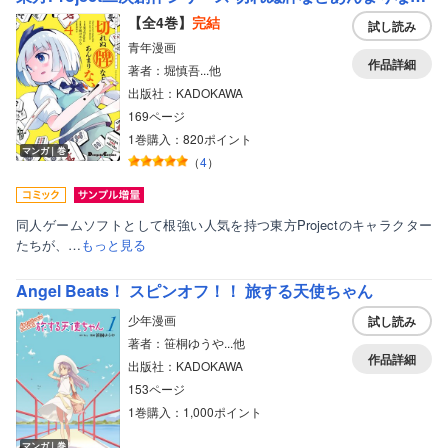
【全4巻】
完結
試し読み
青年漫画
作品詳細
著者：堀慎吾...他
出版社：KADOKAWA
169ページ
1巻購入：820ポイント
マンガ｜巻
（
4
）
同人ゲームソフトとして根強い人気を持つ東方Projectのキャラクター
たちが、…
もっと見る
Angel Beats！ スピンオフ！！ 旅する天使ちゃん
少年漫画
試し読み
著者：笹桐ゆうや...他
作品詳細
出版社：KADOKAWA
153ページ
1巻購入：1,000ポイント
マンガ｜巻