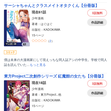
サーシャちゃんとクラスメイトオタクくん【分冊版】
現在61話
3話
無料
少年漫画
作品詳細
著者：はぐはぐ
出版社：KADOKAWA
15ページ
（
2
）
マンガ｜話
僕は未来の大漫画家にして現えっちな同人誌アシの中学生。学校で同人
誌を読んでいた…
もっと見る
東方Project二次創作シリーズ 紅魔館の女たち【分冊版】
現在18話
3話
無料
少年漫画
作品詳細
著者：東方Project...他
出版社：KADOKAWA
15ページ