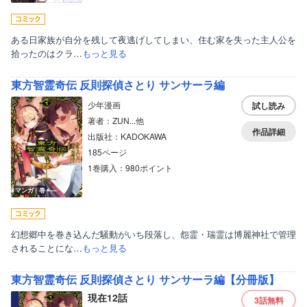
ある日家族が自分を残して夜逃げしてしまい、住む家を失った主人公を
拾ったのはクラ…
もっと見る
東方智霊奇伝 反則探偵さとり サンサーラ編
少年漫画
試し読み
著者：ZUN...他
作品詳細
出版社：KADOKAWA
185ページ
1巻購入：980ポイント
マンガ｜巻
幻想郷中を巻き込んだ騒動がいち段落し、怨霊・瑞霊は博麗神社で管理
されることにな…
もっと見る
東方智霊奇伝 反則探偵さとり サンサーラ編【分冊版】
現在12話
3話
無料