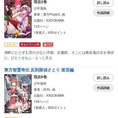
現在2巻
試し読み
少年漫画
作品詳細
著者：東方Project...他
出版社：KADOKAWA
153ページ
1巻購入：630ポイント
マンガ｜巻
湖畔にたたずむ窓の少ない洋館、紅魔館。そこには吸血鬼の主を筆頭
に、ひとくせもふ…
もっと見る
東方智霊奇伝 反則探偵さとり 迷宮編
現在6巻
試し読み
少年漫画
作品詳細
著者：ZUN...他
出版社：KADOKAWA
139ページ
1巻購入：820ポイント
マンガ｜巻