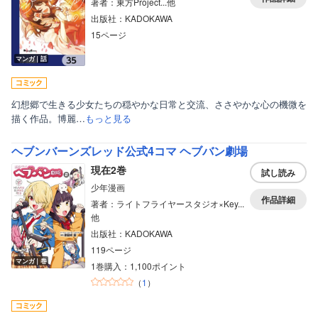
著者：東方Project...他
出版社：KADOKAWA
15ページ
マンガ｜話
幻想郷で生きる少女たちの穏やかな日常と交流、ささやかな心の機微を
描く作品。博麗…
もっと見る
ヘブンバーンズレッド公式4コマ ヘブバン劇場
現在2巻
試し読み
少年漫画
作品詳細
著者：ライトフライヤースタジオ×Key...
他
出版社：KADOKAWA
119ページ
マンガ｜巻
1巻購入：1,100ポイント
（
1
）