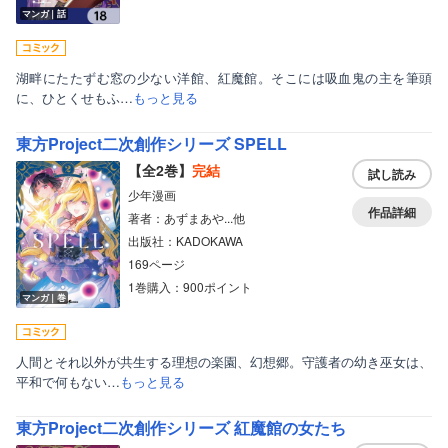
マンガ｜話
湖畔にたたずむ窓の少ない洋館、紅魔館。そこには吸血鬼の主を筆頭
に、ひとくせもふ…
もっと見る
東方Project二次創作シリーズ SPELL
【全2巻】
完結
試し読み
少年漫画
作品詳細
著者：あずまあや...他
出版社：KADOKAWA
169ページ
1巻購入：900ポイント
ボーイズラブ
マンガ｜巻
ティーンズラブ
美女・美少女
人間とそれ以外が共生する理想の楽園、幻想郷。守護者の幼き巫女は、
平和で何もない…
もっと見る
女性写真集
東方Project二次創作シリーズ 紅魔館の女たち