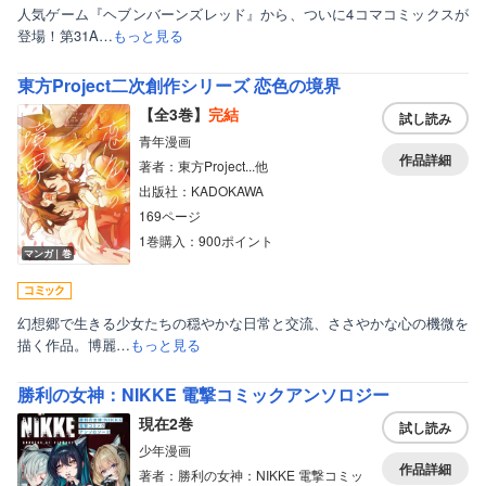
人気ゲーム『ヘブンバーンズレッド』から、ついに4コマコミックスが
登場！第31A…
もっと見る
東方Project二次創作シリーズ 恋色の境界
【全3巻】
完結
試し読み
青年漫画
作品詳細
著者：東方Project...他
出版社：KADOKAWA
169ページ
1巻購入：900ポイント
マンガ｜巻
幻想郷で生きる少女たちの穏やかな日常と交流、ささやかな心の機微を
描く作品。博麗…
もっと見る
勝利の女神：NIKKE 電撃コミックアンソロジー
現在2巻
試し読み
少年漫画
作品詳細
著者：勝利の女神：NIKKE 電撃コミッ