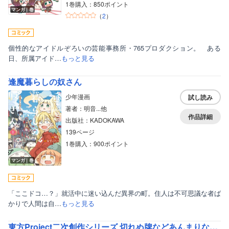
1巻購入：850ポイント
マンガ｜巻
（
2
）
個性的なアイドルぞろいの芸能事務所・765プロダクション。 ある
日、所属アイド…
もっと見る
逢魔暮らしの奴さん
少年漫画
試し読み
著者：明音...他
作品詳細
出版社：KADOKAWA
139ページ
1巻購入：900ポイント
マンガ｜巻
「ここドコ…？」就活中に迷い込んだ異界の町。住人は不可思議な者ば
かりで人間は自…
もっと見る
東方Project二次創作シリーズ 切れぬ牌などあんまりない！