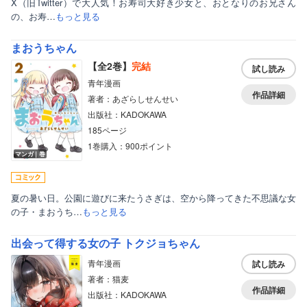
X（旧Twitter）で大人気！お寿司大好き少女と、おとなりのお兄さん
の、お寿…
もっと見る
まおうちゃん
【全2巻】
完結
試し読み
青年漫画
作品詳細
著者：あざらしせんせい
出版社：KADOKAWA
185ページ
1巻購入：900ポイント
マンガ｜巻
夏の暑い日。公園に遊びに来たうさぎは、空から降ってきた不思議な女
の子・まおうち…
もっと見る
出会って得する女の子 トクジョちゃん
青年漫画
試し読み
著者：猫麦
作品詳細
出版社：KADOKAWA