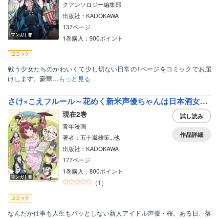
クアンソロジー編集部
出版社：KADOKAWA
137ページ
マンガ｜巻
1巻購入：900ポイント
戦う少女たちのかわいくて少し切ない日常の1ページをコミックでお届
けします。豪華…
もっと見る
さけ×こえフルール～花めく新米声優ちゃんは日本酒女神と夢を見る～
現在2巻
試し読み
青年漫画
作品詳細
著者：五十嵐雄策...他
出版社：KADOKAWA
177ページ
1巻購入：800ポイント
マンガ｜巻
（
1
）
なんだか仕事も人生もパッとしない新人アイドル声優・桜。ある日、落