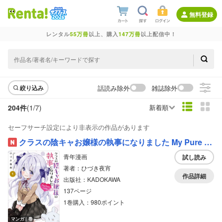
無料登録
レンタル
55万冊
以上、購入
147万冊
以上配信中！
話読み除外
雑誌除外
絞り込み
204件
(1/
7
)
新着順
セーフサーチ設定により非表示の作品があります
クラスの陰キャお嬢様の執事になりました My Pure Lady
青年漫画
試し読み
著者：ひづき夜宵
作品詳細
出版社：KADOKAWA
137ページ
1巻購入：980ポイント
マンガ｜巻