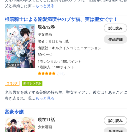
父と再婚した実…
もっと見る
根暗騎士による溺愛満喫中のブサ猫、実は聖女です！
現在12巻
試し読み
少女漫画
作品詳細
著者：青口とら...他
出版社：キルタイムコミュニケーション
69ページ
1巻レンタル：100ポイント
マンガ｜巻
1巻購入：180ポイント
（
11
）
老若男女を魅了する美貌の持ち主、聖女ティアナ。彼女はとあることに
巻き込まれ、呪…
もっと見る
富豪令嬢
現在11話
試し読み
少女漫画
作品詳細