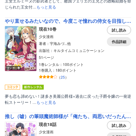
王女エルミーヌの影武者として、敵国フェリエの王兄との政略結婚を命
じられた王女付…
もっと見る
やり直せるみたいなので、今度こそ憧れの侍女を目指します！
現在10巻
試し読み
少女漫画
作品詳細
著者：宇海みづ...他
出版社：キルタイムコミュニケーション
51ページ
1巻レンタル：100ポイント
ボーイズラブ
マンガ｜巻
1巻購入：180ポイント
ティーンズラブ
（
25
）
美女・美少女
夢も恋も諦めない！謎多き美麗公爵様×過去に戻った子爵令嬢の一発逆
女性写真集
転ストーリー！…
もっと見る
推し（嘘）の筆頭魔術師様が「俺たち、両思いだったんだね」と溺愛してくるんですが！？
現在18話
試し読み
少女漫画