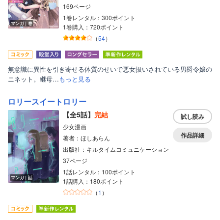
169ページ
1巻レンタル：300ポイント
マンガ｜巻
1巻購入：720ポイント
（
54
）
無意識に異性を引き寄せる体質のせいで悪女扱いされている男爵令嬢の
ニネット。継母…
もっと見る
ロリースイートロリー
【全5話】
完結
試し読み
少女漫画
作品詳細
著者：ほしあらん
出版社：キルタイムコミュニケーション
37ページ
1話レンタル：100ポイント
マンガ｜話
1話購入：180ポイント
（
1
）