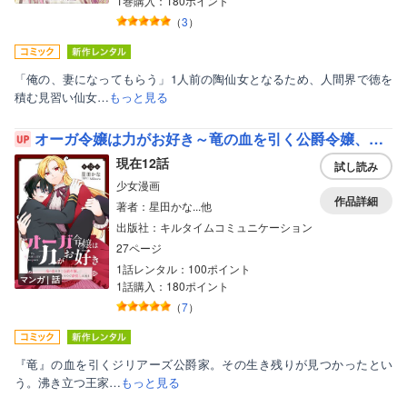
1巻購入：180ポイント
（
3
）
「俺の、妻になってもらう」1人前の陶仙女となるため、人間界で徳を
積む見習い仙女…
もっと見る
オーガ令嬢は力がお好き～竜の血を引く公爵令嬢、オーガよりも強くなったので婿探しに出る～
現在12話
試し読み
少女漫画
作品詳細
著者：星田かな...他
出版社：キルタイムコミュニケーション
27ページ
1話レンタル：100ポイント
マンガ｜話
1話購入：180ポイント
（
7
）
『竜』の血を引くジリアーズ公爵家。その生き残りが見つかったとい
う。沸き立つ王家…
もっと見る