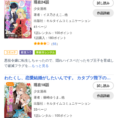
現在24話
試し読み
少女漫画
作品詳細
著者：イヌ乃さえこ...他
出版社：キルタイムコミュニケーション
41ページ
1話レンタル：100ポイント
マンガ｜話
1話購入：180ポイント
（
55
）
悪役令嬢に転生しちゃったので、隠れハイスペだったモブ王子を育成し
て破滅フラグを…
もっと見る
わたくし、恋愛結婚がしたいんです。 カタブツ陛下の攻略法
現在18話
試し読み
少女漫画
作品詳細
著者：篠崎ゆうま...他
出版社：キルタイムコミュニケーション
33ページ
1話レンタル：100ポイント