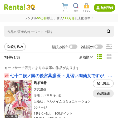
無料登録
レンタル
55万冊
以上、購入
147万冊
以上配信中！
話読み除外
雑誌除外
絞り込み
79件
(1/
3
)
新着順
セーフサーチ設定により非表示の作品があります
七十二候ノ国の後宮薬膳医 ～見習い陶仙女ですが、もふもふ達とお妃様の問題を解決します～
現在9巻
試し読み
少女漫画
作品詳細
著者：ハマサキ...他
出版社：キルタイムコミュニケーション
66ページ
1巻レンタル：100ポイント
マンガ｜巻