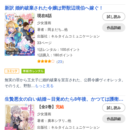
新訳 婚約破棄された令嬢は野獣辺境伯へ嫁ぐ！
現在8話
試し読み
少女漫画
作品詳細
著者：岡まだち...他
出版社：キルタイムコミュニケーション
33ページ
1話レンタル：100ポイント
マンガ｜話
1話購入：180ポイント
（
23
）
無実の罪から王太子に婚約破棄を宣言された、公爵令嬢ヴィオレッタ。
そのうえ、野獣…
もっと見る
生贄悪女の白い結婚～目覚めたら8年後、かつては護衛だった公爵様の溺愛に慣れません！～【単行本】
【全2巻】
完結
試し読み
少女漫画
作品詳細
著者：廣本シヲリ...他
出版社：キルタイムコミュニケーション