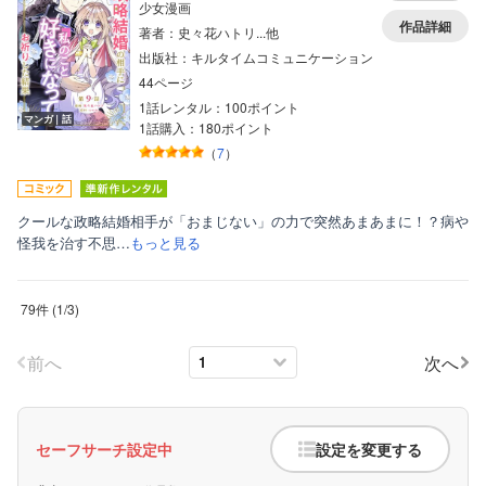
少女漫画
作品詳細
著者：史々花ハトリ...他
出版社：キルタイムコミュニケーション
44ページ
1話レンタル：100ポイント
マンガ｜話
1話購入：180ポイント
（
7
）
クールな政略結婚相手が「おまじない」の力で突然あまあまに！？病や
怪我を治す不思…
もっと見る
79件
(
1
/
3
)
前へ
次へ
セーフサーチ設定中
設定を変更する