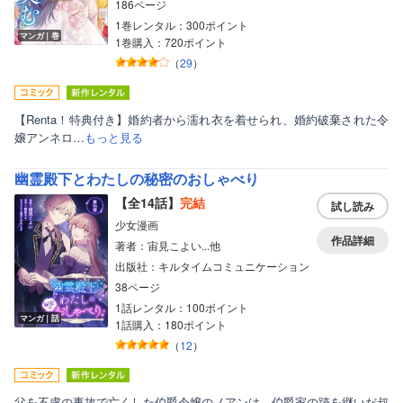
186ページ
1巻レンタル：300ポイント
マンガ｜巻
1巻購入：720ポイント
（
29
）
【Renta！特典付き】婚約者から濡れ衣を着せられ、婚約破棄された令
嬢アンネロ…
もっと見る
幽霊殿下とわたしの秘密のおしゃべり
【全14話】
完結
試し読み
少女漫画
作品詳細
著者：宙見こよい...他
出版社：キルタイムコミュニケーション
38ページ
1話レンタル：100ポイント
マンガ｜話
1話購入：180ポイント
（
12
）
父を不慮の事故で亡くした伯爵令嬢のノアンは、伯爵家の跡を継いだ叔