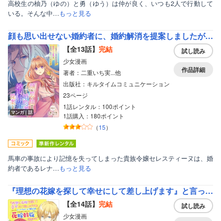
高校生の柚乃（ゆの）と勇（ゆう）は仲が良く、いつも2人で行動して
いる。そんな中…
もっと見る
顔も思い出せない婚約者に、婚約解消を提案しましたが ～一見冷たい美形魔術師様が秘めていた愛情は、予想外に重かったようです～
【全13話】
完結
試し読み
少女漫画
作品詳細
著者：二重いち実...他
出版社：キルタイムコミュニケーション
23ページ
1話レンタル：100ポイント
マンガ｜話
1話購入：180ポイント
（
15
）
馬車の事故により記憶を失ってしまった貴族令嬢セレスティーヌは、婚
約者であるレナ…
もっと見る
『理想の花嫁を探して幸せにして差し上げます』と言ったら、そっけなかった婚約者が何故か関わってきますが、花嫁斡旋頑張ります
【全14話】
完結
試し読み
少女漫画