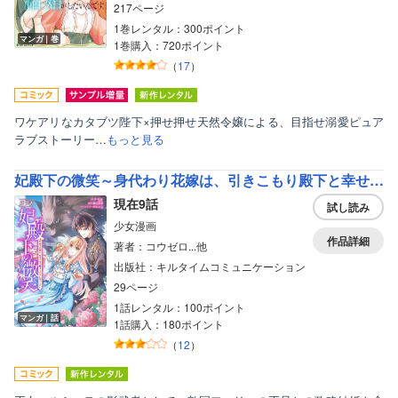
217ページ
1巻レンタル：300ポイント
マンガ｜巻
1巻購入：720ポイント
（
17
）
ワケアリなカタブツ陛下×押せ押せ天然令嬢による、目指せ溺愛ピュア
ラブストーリー…
もっと見る
妃殿下の微笑～身代わり花嫁は、引きこもり殿下と幸せに暮らしたい～
現在9話
試し読み
少女漫画
作品詳細
著者：コウゼロ...他
出版社：キルタイムコミュニケーション
29ページ
1話レンタル：100ポイント
マンガ｜話
1話購入：180ポイント
（
12
）