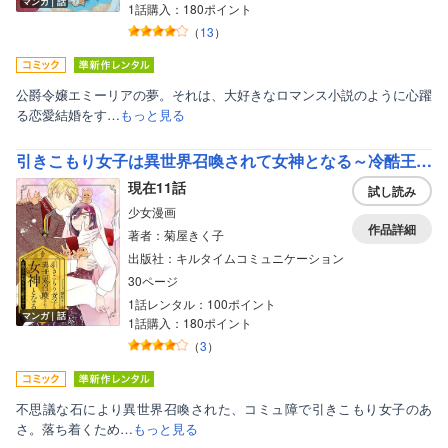
マンガ｜話
1話購入：180ポイント
（
13
）
公爵令嬢エミーリアの夢。それは、大好きなロマンス小説のように心躍
る恋愛結婚をす…
もっと見る
引きこもり女子は異世界召喚されて女神となる～冷酷王子の妃なんてお断りです！～
現在11話
試し読み
少女漫画
作品詳細
著者：菊屋きく子
出版社：キルタイムコミュニケーション
30ページ
1話レンタル：100ポイント
マンガ｜話
1話購入：180ポイント
（
3
）
不思議な石により異世界召喚された、コミュ障で引きこもり女子のあ
さ。落ち着くため…
もっと見る