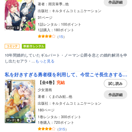
作品詳細
著者：雨宮皐季...他
出版社：キルタイムコミュニケーション
31ページ
1話レンタル：100ポイント
マンガ｜話
1話購入：180ポイント
（
15
）
10年間婚約していたギルバート・ノーマン公爵令息との婚約解消を申
し出たセアラ・…
もっと見る
私を好きすぎる勇者様を利用して、今世こそ長生きするつもりだったのに（多分、また失敗した）【単行本】【Renta！特典付き】
【全4巻】
完結
試し読み
少女漫画
作品詳細
著者：くまのみ鮭...他
出版社：キルタイムコミュニケーション
180ページ
1巻レンタル：300ポイント
マンガ｜巻
1巻購入：720ポイント
（
315
）