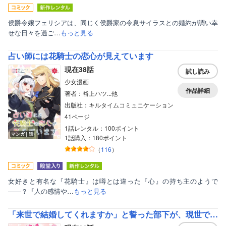
侯爵令嬢フェリシアは、同じく侯爵家の令息サイラスとの婚約が調い幸
せな日々を過ご…
もっと見る
占い師には花騎士の恋心が見えています
現在38話
試し読み
少女漫画
作品詳細
著者：裕上ハツ...他
出版社：キルタイムコミュニケーション
41ページ
1話レンタル：100ポイント
マンガ｜話
1話購入：180ポイント
（
116
）
女好きと有名な『花騎士』は噂とは違った『心』の持ち主のようで
――？『人の感情や…
もっと見る
「来世で結婚してくれますか」と誓った部下が、現世では年上の騎士団長様になっていて、本当に結婚を迫られている件