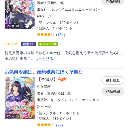
作品詳細
著者：麦崎旬...他
出版社：キルタイムコミュニケーション
48ページ
1話レンタル：100ポイント
マンガ｜話
1話購入：180ポイント
（
184
）
貧乏男爵家の末娘であるエルナは、病気を抱える弟の治療費のために、
玉の輿に乗るこ…
もっと見る
お気楽令嬢は、婚約破棄にほくそ笑む
【全15話】
完結
試し読み
少女漫画
作品詳細
著者：彩綺いろは...他
出版社：キルタイムコミュニケーション
34ページ
1話レンタル：100ポイント
マンガ｜話
1話購入：180ポイント
（
22
）