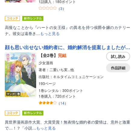
1話購入：180ポイント
（
3
）
高慢なことから『ハートの女王様』の異名を持つ侯爵令嬢のカテリー
ナ。彼女は遠巻き…
もっと見る
顔も思い出せない婚約者に、婚約解消を提案しましたが ～一見冷たい美形魔術師様が秘めていた愛情は、予想外に重かったようです～【単行本】
【全2巻】
完結
試し読み
少女漫画
作品詳細
著者：二重いち実...他
出版社：キルタイムコミュニケーション
193ページ
1巻レンタル：300ポイント
マンガ｜巻
1巻購入：720ポイント
（
14
）
異世界漫画原作大賞、大賞受賞！無表情な婚約者の愛情は、意外と激重
で…！？「小説…
もっと見る