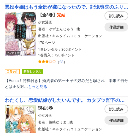
悪役令嬢はもう全部が嫌になったので、記憶喪失のふりをすることにした【単行本】【Renta！特典付き】
【全3巻】
完結
試し読み
少女漫画
作品詳細
著者：ゆずまんじゅう...他
出版社：キルタイムコミュニケーション
170ページ
1巻レンタル：300ポイント
マンガ｜巻
1巻購入：720ポイント
（
28
）
【Renta！特典付き】婚約者の第一王子の好みだと騙され、本来の自分
とは正反対…
もっと見る
わたくし、恋愛結婚がしたいんです。 カタブツ陛下の攻略法【単行本】
現在3巻
試し読み
少女漫画
作品詳細
著者：篠崎ゆうま...他
出版社：キルタイムコミュニケーション