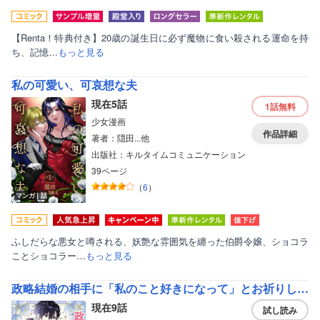
【Renta！特典付き】20歳の誕生日に必ず魔物に食い殺される運命を持
ち、記憶…
もっと見る
私の可愛い、可哀想な夫
現在5話
1話
無料
少女漫画
作品詳細
著者：隠田...他
出版社：キルタイムコミュニケーション
39ページ
（
6
）
マンガ｜話
ふしだらな悪女と噂される、妖艶な雰囲気を纏った伯爵令嬢、ショコラ
ことショコラー…
もっと見る
政略結婚の相手に「私のこと好きになって」とお祈りした結果
現在9話
試し読み