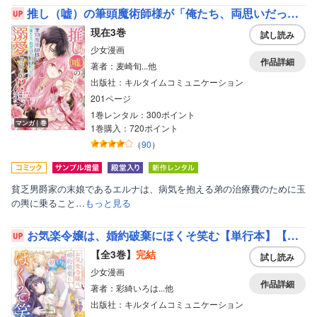
推し（嘘）の筆頭魔術師様が「俺たち、両思いだったんだね」と溺愛してくるんですが！？【単行本】
現在3巻
試し読み
少女漫画
作品詳細
著者：麦崎旬...他
出版社：キルタイムコミュニケーション
201ページ
1巻レンタル：300ポイント
マンガ｜巻
1巻購入：720ポイント
（
90
）
貧乏男爵家の末娘であるエルナは、病気を抱える弟の治療費のために玉
の輿に乗ること…
もっと見る
お気楽令嬢は、婚約破棄にほくそ笑む【単行本】【Renta！特典付き】
【全3巻】
完結
試し読み
少女漫画
作品詳細
著者：彩綺いろは...他
出版社：キルタイムコミュニケーション