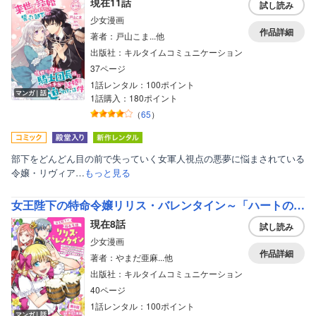
現在11話
試し読み
少女漫画
作品詳細
著者：戸山こま...他
出版社：キルタイムコミュニケーション
37ページ
1話レンタル：100ポイント
マンガ｜話
1話購入：180ポイント
（
65
）
部下をどんどん目の前で失っていく女軍人視点の悪夢に悩まされている
令嬢・リヴィア…
もっと見る
女王陛下の特命令嬢リリス・バレンタイン～「ハートの女王」と呼ばれる高慢令嬢が婚約破棄しようと王子をたぶらかすヒロインをスカウトしたら、よりによってとびっきりのバカが来た～
現在8話
試し読み
少女漫画
作品詳細
著者：やまだ亜麻...他
出版社：キルタイムコミュニケーション
40ページ
1話レンタル：100ポイント
マンガ｜話