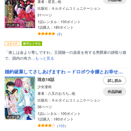
著者：星見...他
出版社：キルタイムコミュニケーション
31ページ
1話レンタル：100ポイント
マンガ｜話
1話購入：180ポイント
（
9
）
「推しは金より尊しですわ」王国随一の資産を有する男爵家の跡取り娘
で、国内の有力…
もっと見る
婚約破棄してさしあげますわ ～ドロボウ令嬢とお幸せに～
現在18話
試し読み
少女漫画
作品詳細
著者：八叉のおろち...他
出版社：キルタイムコミュニケーション
36ページ
1話レンタル：100ポイント
マンガ｜話
1話購入：180ポイント
（
103
）