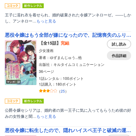
王子に濡れ衣を着せられ、婚約破棄された令嬢アンネローゼ。――しか
し、アンネロー…
もっと見る
悪役令嬢はもう全部が嫌になったので、記憶喪失のふりをすることにした
【全15話】
完結
試し読み
少女漫画
作品詳細
著者：ゆずまんじゅう...他
出版社：キルタイムコミュニケーション
36ページ
1話レンタル：100ポイント
マンガ｜話
1話購入：180ポイント
（
25
）
公爵令嬢セシリアは、婚約者の第一王子に気に入ってもらうため彼の好
みの女性像と聞…
もっと見る
悪役令嬢に転生したので、隠れハイスペ王子と破滅の運命を回避します！