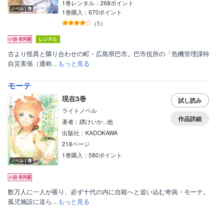
1巻レンタル：268ポイント
ノベル｜巻
1巻購入：670ポイント
（
5
）
古より怪異と隣り合わせの町・広島県巴市。巴市役所の「危機管理課特
自災害係（通称…
もっと見る
モーテ
現在3巻
試し読み
ライトノベル
作品詳細
著者：縹けいか...他
出版社：KADOKAWA
218ページ
1巻購入：580ポイント
ノベル｜巻
数万人に一人が罹り、必ず十代の内に自殺へと追い込む奇病・モーテ。
孤児施設に送ら…
もっと見る