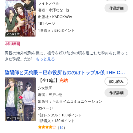
ライトノベル
作品詳細
著者：水澤なな...他
出版社：KADOKAWA
151ページ
1巻購入：580ポイント
ノベル｜巻
両親の海外転勤を機に、祖母を頼り幼少の頃を過ごした季封村に帰って
きた珠紀。だが…
もっと見る
陰陽師と天狗眼－巴市役所もののけトラブル係 THE COMIC－
【全15話】
完結
試し読み
少女漫画
作品詳細
著者：三戸...他
出版社：キルタイムコミュニケーション
33ページ
1話レンタル：100ポイント
マンガ｜話
1話購入：180ポイント
（
15
）