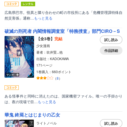
広島県巴市。怪異と隣り合わせの町の市役所にある「危機管理課特殊自
然災害係」通称…
もっと見る
破滅の刑死者 内閣情報調査室「特務捜査」部門CIRO－S
【全3巻】
完結
試し読み
少女漫画
作品詳細
著者：吹井賢...他
出版社：KADOKAWA
171ページ
1巻購入：660ポイント
マンガ｜巻
（
8
）
ある怪事件と同時に消えたのは、国家機密ファイル。唯一の手掛かり
は、夜の現場で目…
もっと見る
華鬼 終焉とはじまりの乙女
ライトノベル
試し読み