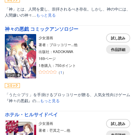
「神」とは、人間を愛し、崇拝されるべき存在。しかし、神の中には、
人間嫌いの神々…
もっと見る
神々の悪戯 コミックアンソロジー
少女漫画
試し読み
著者：ブロッコリー...他
作品詳細
出版社：KADOKAWA
169ページ
1巻購入：750ポイント
（
1
）
マンガ｜巻
「うた☆プリ」を手掛けるブロッコリーが贈る、人気女性向けゲーム
『神々の悪戯』の…
もっと見る
ホテル・ヒルサイドベイ
少女漫画
試し読み
著者：芒其之一...他