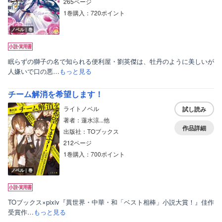
265ページ
1巻購入：720ポイント
ノベル｜巻
眠らずの獅子の名で知られる便利屋・劉英傑は、牡丹のように美しいが
人嫌いで口の悪…
もっと見る
チーム解消を希望します！
ライトノベル
試し読み
著者：蓮水涼...他
作品詳細
出版社：TOブックス
212ページ
1巻購入：700ポイント
ノベル｜巻
TOブックス×pixiv『異世界・中華・和「ベスト相棒」小説大賞！』佳作
受賞作…
もっと見る