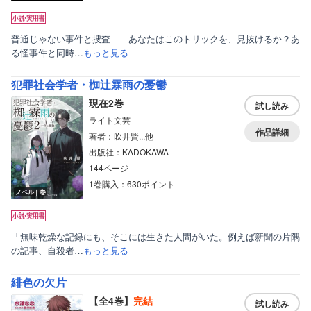
普通じゃない事件と捜査――あなたはこのトリックを、見抜けるか？あ
る怪事件と同時…
もっと見る
犯罪社会学者・椥辻霖雨の憂鬱
現在2巻
試し読み
ライト文芸
作品詳細
著者：吹井賢...他
出版社：KADOKAWA
144ページ
1巻購入：630ポイント
ボーイズラブ
ノベル｜巻
ティーンズラブ
「無味乾燥な記録にも、そこには生きた人間がいた。例えば新聞の片隅
美女・美少女
の記事、自殺者…
もっと見る
女性写真集
緋色の欠片
【全4巻】
完結
試し読み