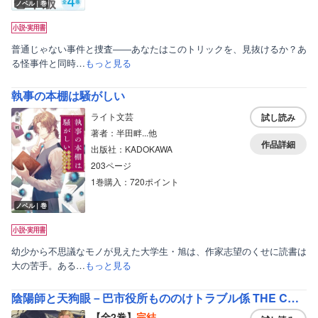
ノベル｜巻
普通じゃない事件と捜査――あなたはこのトリックを、見抜けるか？あ
る怪事件と同時…
もっと見る
執事の本棚は騒がしい
ライト文芸
試し読み
著者：半田畔...他
作品詳細
出版社：KADOKAWA
203ページ
1巻購入：720ポイント
ノベル｜巻
幼少から不思議なモノが見えた大学生・旭は、作家志望のくせに読書は
大の苦手。ある…
もっと見る
陰陽師と天狗眼－巴市役所もののけトラブル係 THE COMIC－【単行本】
【全2巻】
完結