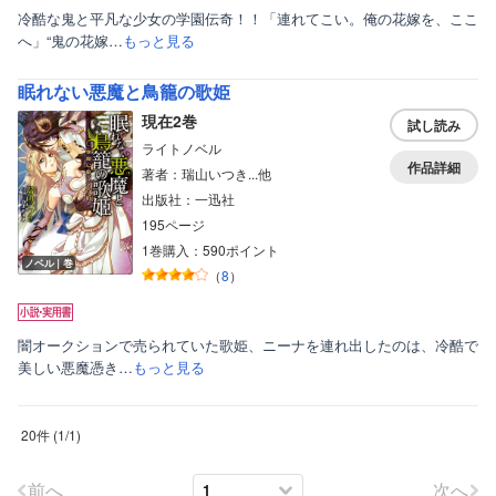
冷酷な鬼と平凡な少女の学園伝奇！！「連れてこい。俺の花嫁を、ここ
へ」“鬼の花嫁…
もっと見る
眠れない悪魔と鳥籠の歌姫
現在2巻
試し読み
ライトノベル
作品詳細
著者：瑞山いつき...他
出版社：一迅社
195ページ
1巻購入：590ポイント
ノベル｜巻
（
8
）
闇オークションで売られていた歌姫、ニーナを連れ出したのは、冷酷で
美しい悪魔憑き…
もっと見る
20件
(
1
/
1
)
前へ
次へ