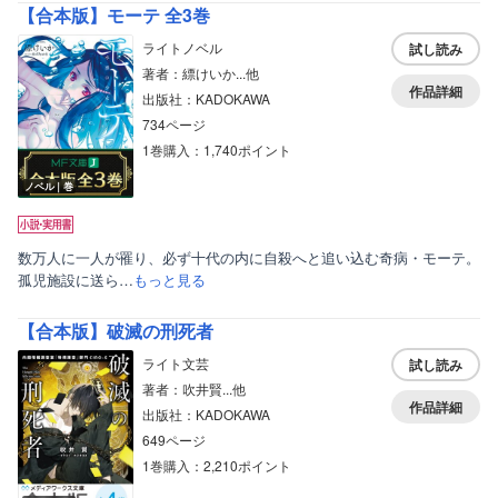
【合本版】モーテ 全3巻
ライトノベル
試し読み
著者：縹けいか...他
作品詳細
出版社：KADOKAWA
734ページ
1巻購入：1,740ポイント
ノベル｜巻
数万人に一人が罹り、必ず十代の内に自殺へと追い込む奇病・モーテ。
孤児施設に送ら…
もっと見る
【合本版】破滅の刑死者
ライト文芸
試し読み
著者：吹井賢...他
作品詳細
出版社：KADOKAWA
649ページ
1巻購入：2,210ポイント