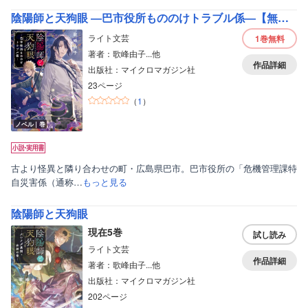
陰陽師と天狗眼 ―巴市役所もののけトラブル係―【無料試し読み版】
ライト文芸
1巻
無料
著者：歌峰由子...他
作品詳細
出版社：マイクロマガジン社
23ページ
（
1
）
ノベル｜巻
古より怪異と隣り合わせの町・広島県巴市。巴市役所の「危機管理課特
自災害係（通称…
もっと見る
陰陽師と天狗眼
現在5巻
試し読み
ライト文芸
作品詳細
著者：歌峰由子...他
出版社：マイクロマガジン社
202ページ