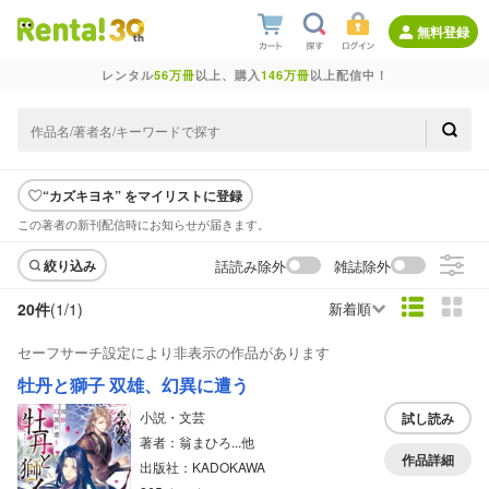
無料登録
レンタル
56万冊
以上、購入
146万冊
以上配信中！
“カズキヨネ” をマイリストに登録
この著者の新刊配信時にお知らせが届きます。
話読み除外
雑誌除外
絞り込み
20件
(1/
1
)
新着順
セーフサーチ設定により非表示の作品があります
牡丹と獅子 双雄、幻異に遭う
小説・文芸
試し読み
著者：翁まひろ...他
作品詳細
出版社：KADOKAWA