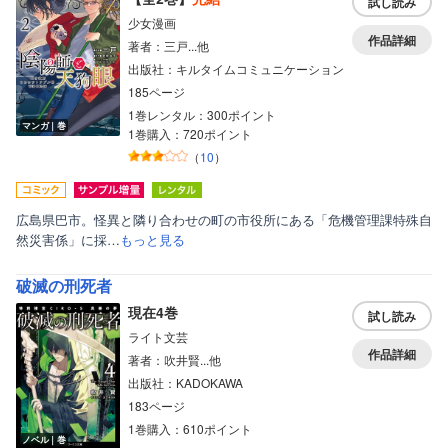
試し読み
少女漫画
作品詳細
著者：三戸...他
出版社：キルタイムコミュニケーション
185ページ
1巻レンタル：300ポイント
マンガ｜巻
1巻購入：720ポイント
（
10
）
広島県巴市。怪異と隣り合わせの町の市役所にある「危機管理課特殊自
然災害係」に採…
もっと見る
破滅の刑死者
現在4巻
試し読み
ライト文芸
作品詳細
著者：吹井賢...他
出版社：KADOKAWA
183ページ
1巻購入：610ポイント
ノベル｜巻