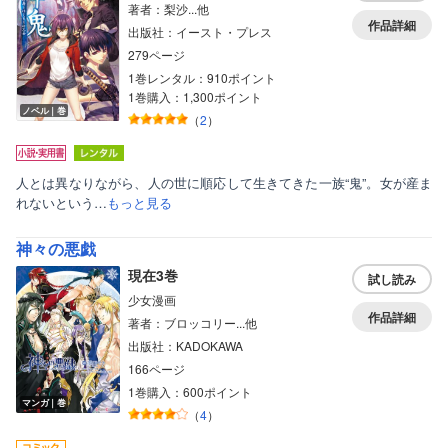
著者：梨沙...他
作品詳細
出版社：イースト・プレス
279ページ
1巻レンタル：910ポイント
1巻購入：1,300ポイント
ノベル｜巻
（
2
）
人とは異なりながら、人の世に順応して生きてきた一族“鬼”。女が産ま
れないという…
もっと見る
神々の悪戯
現在3巻
試し読み
少女漫画
作品詳細
著者：ブロッコリー...他
出版社：KADOKAWA
166ページ
1巻購入：600ポイント
マンガ｜巻
（
4
）