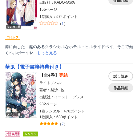
作品詳細
出版社：KADOKAWA
155ページ
1巻購入：574ポイント
（
1
）
マンガ｜巻
港に面した、趣のあるクラシカルなホテル・ヒルサイドベイ。そこで働
くベルボーイや…
もっと見る
華鬼【電子書籍特典付き】
【全4巻】
完結
試し読み
ライトノベル
作品詳細
著者：梨沙...他
出版社：イースト・プレス
232ページ
1巻レンタル：476ポイント
ノベル｜巻
1巻購入：680ポイント
（
7
）