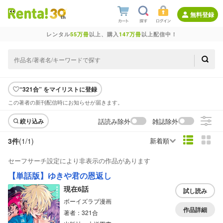
無料登録
レンタル
55万冊
以上、購入
147万冊
以上配信中！
“321合” をマイリストに登録
この著者の新刊配信時にお知らせが届きます。
話読み除外
雑誌除外
絞り込み
3件
(1/
1
)
新着順
セーフサーチ設定により非表示の作品があります
【単話版】ゆきや君の恩返し
現在6話
試し読み
ボーイズラブ漫画
作品詳細
著者：321合