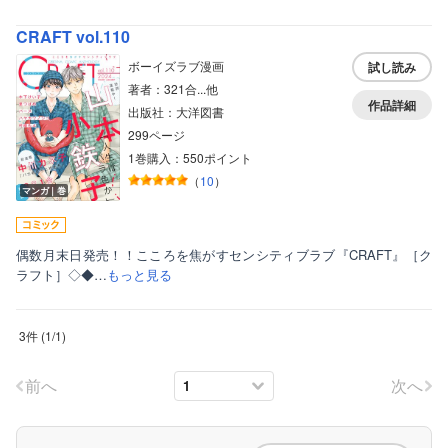
ボーイズラブ
CRAFT vol.110
ティーンズラブ
ボーイズラブ漫画
試し読み
著者：321合...他
美女・美少女
作品詳細
出版社：大洋図書
女性写真集
299ページ
1巻購入：550ポイント
（
10
）
マンガ｜巻
偶数月末日発売！！こころを焦がすセンシティブラブ『CRAFT』［ク
ラフト］◇◆…
もっと見る
3件
(
1
/
1
)
前へ
次へ