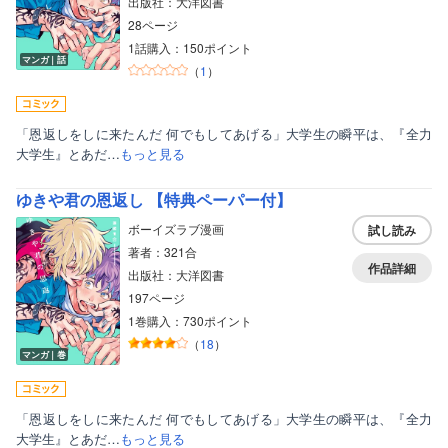
出版社：大洋図書
28ページ
1話購入：150ポイント
マンガ｜話
（
1
）
「恩返しをしに来たんだ 何でもしてあげる」大学生の瞬平は、『全力
大学生』とあだ…
もっと見る
ゆきや君の恩返し 【特典ペーパー付】
ボーイズラブ漫画
試し読み
著者：321合
作品詳細
出版社：大洋図書
197ページ
1巻購入：730ポイント
（
18
）
マンガ｜巻
「恩返しをしに来たんだ 何でもしてあげる」大学生の瞬平は、『全力
大学生』とあだ…
もっと見る