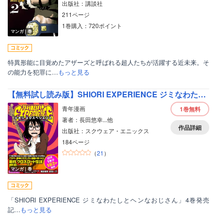
出版社：講談社
211ページ
1巻購入：720ポイント
マンガ｜巻
特異形能に目覚めたアザーズと呼ばれる超人たちが活躍する近未来。そ
の能力を犯罪に…
もっと見る
ボーイズラブ
【無料試し読み版】SHIORI EXPERIENCE ジミなわたしとヘンなおじさん
ティーンズラブ
青年漫画
1巻
無料
美女・美少女
著者：長田悠幸...他
作品詳細
出版社：スクウェア・エニックス
女性写真集
184ページ
（
21
）
マンガ｜巻
「SHIORI EXPERIENCE ジミなわたしとヘンなおじさん」4巻発売
記…
もっと見る