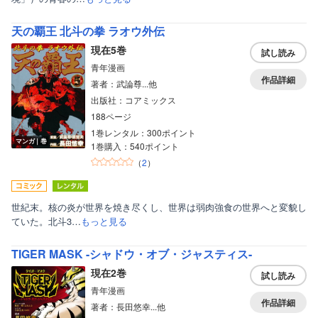
天の覇王 北斗の拳 ラオウ外伝
現在5巻
試し読み
青年漫画
作品詳細
著者：武論尊...他
出版社：コアミックス
188ページ
1巻レンタル：300ポイント
マンガ｜巻
1巻購入：540ポイント
（
2
）
世紀末。核の炎が世界を焼き尽くし、世界は弱肉強食の世界へと変貌し
ていた。北斗3…
もっと見る
TIGER MASK -シャドウ・オブ・ジャスティス-
現在2巻
試し読み
青年漫画
作品詳細
著者：長田悠幸...他