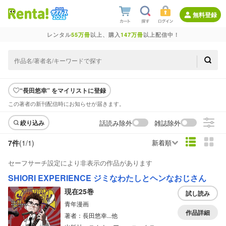
無料登録
レンタル
55万冊
以上、購入
147万冊
以上配信中！
“長田悠幸” をマイリストに登録
この著者の新刊配信時にお知らせが届きます。
話読み除外
雑誌除外
絞り込み
7件
(1/
1
)
新着順
セーフサーチ設定により非表示の作品があります
SHIORI EXPERIENCE ジミなわたしとヘンなおじさん
現在25巻
試し読み
青年漫画
作品詳細
著者：長田悠幸...他