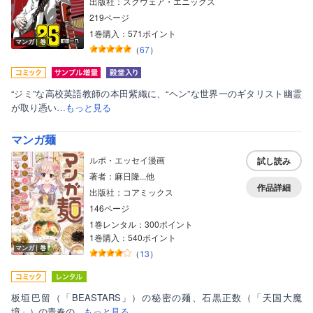
出版社：スクウェア・エニックス
219ページ
1巻購入：571ポイント
マンガ｜巻
（
67
）
“ジミ”な高校英語教師の本田紫織に、“ヘン”な世界一のギタリスト幽霊
が取り憑い…
もっと見る
マンガ麺
ルポ・エッセイ漫画
試し読み
著者：麻日隆...他
作品詳細
出版社：コアミックス
146ページ
1巻レンタル：300ポイント
1巻購入：540ポイント
マンガ｜巻
（
13
）
板垣巴留（「BEASTARS」）の秘密の麺、石黒正数（「天国大魔
境」）の青春の…
もっと見る