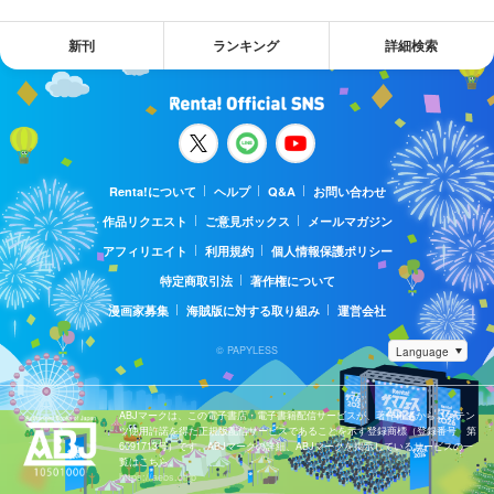
新刊
ランキング
詳細検索
Renta!について
ヘルプ
Q&A
お問い合わせ
作品リクエスト
ご意見ボックス
メールマガジン
アフィリエイト
利用規約
個人情報保護ポリシー
特定商取引法
著作権について
漫画家募集
海賊版に対する取り組み
運営会社
© PAPYLESS
ABJマークは、この電子書店・電子書籍配信サービスが、著作権者からコンテン
ツ使用許諾を得た正規版配信サービスであることを示す登録商標（登録番号 第
6091713号）です。ABJマークの詳細、ABJマークを掲示しているサービスの一
覧はこちら。
https://aebs.or.jp