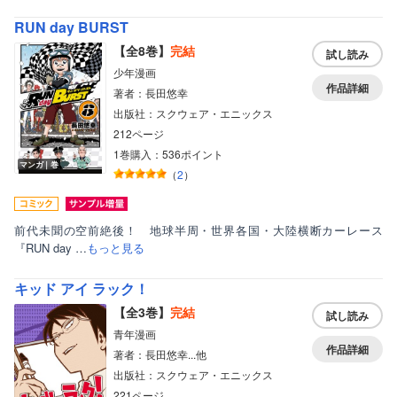
RUN day BURST
【全8巻】
完結
試し読み
少年漫画
作品詳細
著者：長田悠幸
出版社：スクウェア・エニックス
212ページ
1巻購入：536ポイント
マンガ｜巻
（
2
）
前代未聞の空前絶後！ 地球半周・世界各国・大陸横断カーレース
『RUN day …
もっと見る
キッド アイ ラック！
【全3巻】
完結
試し読み
青年漫画
作品詳細
著者：長田悠幸...他
出版社：スクウェア・エニックス
221ページ