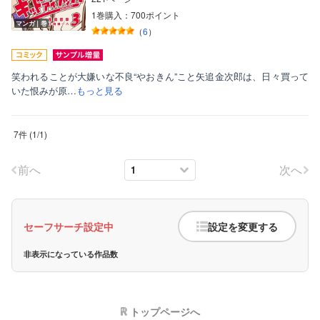
1巻購入：700ポイント
マンガ｜巻
（
6
）
笑われることが大嫌いな不良“やおきん”こと矢追金次郎は、日々買って
いた恨みが原…
もっと見る
7件
(
1
/
1
)
前へ
次へ
セーフサーチ設定中
設定を変更する
非表示になっている作品数
トップページへ