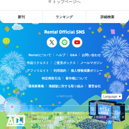
トップページへ
新刊
ランキング
詳細検索
Renta!について
ヘルプ
Q&A
お問い合わせ
作品リクエスト
ご意見ボックス
メールマガジン
アフィリエイト
利用規約
個人情報保護ポリシー
特定商取引法
著作権について
漫画家募集
海賊版に対する取り組み
運営会社
© PAPYLESS
ABJマークは、この電子書店・電子書籍配信サービスが、著作権者からコンテン
ツ使用許諾を得た正規版配信サービスであることを示す登録商標（登録番号 第
6091713号）です。ABJマークの詳細、ABJマークを掲示しているサービスの一
覧はこちら。