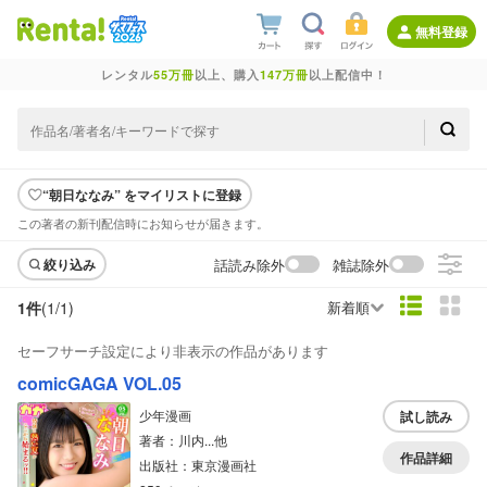
無料登録
レンタル
55万冊
以上、購入
147万冊
以上配信中！
“朝日ななみ” をマイリストに登録
この著者の新刊配信時にお知らせが届きます。
話読み除外
雑誌除外
絞り込み
1件
(1/
1
)
新着順
セーフサーチ設定により非表示の作品があります
comicGAGA VOL.05
少年漫画
試し読み
著者：川内...他
作品詳細
出版社：東京漫画社