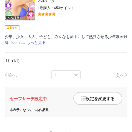
259ページ
1巻購入：453ポイント
（
1
）
マンガ｜巻
少年、少女、大人、子ども、みんなを夢中にして熱狂させる少年漫画雑
誌『comic…
もっと見る
ボーイズラブ
1件
(
1
/
1
)
ティーンズラブ
美女・美少女
前へ
次へ
女性写真集
セーフサーチ設定中
設定を変更する
非表示になっている作品数