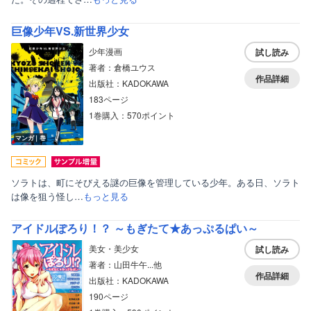
巨像少年VS.新世界少女
少年漫画
試し読み
著者：倉橋ユウス
作品詳細
出版社：KADOKAWA
183ページ
1巻購入：570ポイント
マンガ｜巻
ソラトは、町にそびえる謎の巨像を管理している少年。ある日、ソラト
は像を狙う怪し…
もっと見る
アイドルぽろり！？ ～もぎたて★あっぷるぱい～
美女・美少女
試し読み
著者：山田牛午...他
作品詳細
出版社：KADOKAWA
190ページ