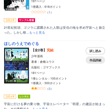
197ページ
1巻購入：618ポイント
マンガ｜巻
（
1
）
21世紀初頭、ゴジラに蹂躙された人類は安住の地を求め宇宙へと旅立
った。しかし移…
もっと見る
ほしのうえでめぐる
【全2巻】
完結
試し読み
少年漫画
作品詳細
著者：倉橋ユウス
出版社：ゴマブックス
181ページ
1巻レンタル：100ポイント
ボーイズラブ
マンガ｜巻
1巻購入：500ポイント
ティーンズラブ
（
3
）
美女・美少女
宇宙に行ける夢の乗り物、宇宙エレベーター「明星」の建設が始まっ
女性写真集
た。その過程でさ…
もっと見る