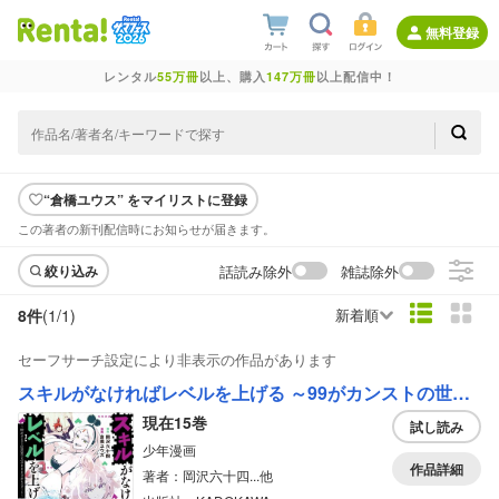
無料登録
レンタル
55万冊
以上、購入
147万冊
以上配信中！
“倉橋ユウス” をマイリストに登録
この著者の新刊配信時にお知らせが届きます。
話読み除外
雑誌除外
絞り込み
8件
(1/
1
)
新着順
セーフサーチ設定により非表示の作品があります
スキルがなければレベルを上げる ～99がカンストの世界でレベル800万からスタート～
現在15巻
試し読み
少年漫画
作品詳細
著者：岡沢六十四...他