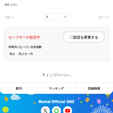
8件
(
1
/
1
)
前へ
次へ
セーフサーチ設定中
設定を変更する
非表示になっている作品数
美女・美少女 1件
トップページへ
新刊
ランキング
詳細検索