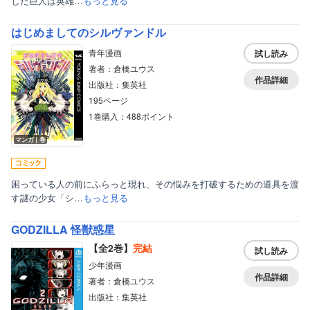
した巨人は英雄…
もっと見る
はじめましてのシルヴァンドル
青年漫画
試し読み
著者：倉橋ユウス
作品詳細
出版社：集英社
195ページ
1巻購入：488ポイント
マンガ｜巻
困っている人の前にふらっと現れ、その悩みを打破するための道具を渡
す謎の少女「シ…
もっと見る
GODZILLA 怪獣惑星
【全2巻】
完結
試し読み
少年漫画
作品詳細
著者：倉橋ユウス
出版社：集英社