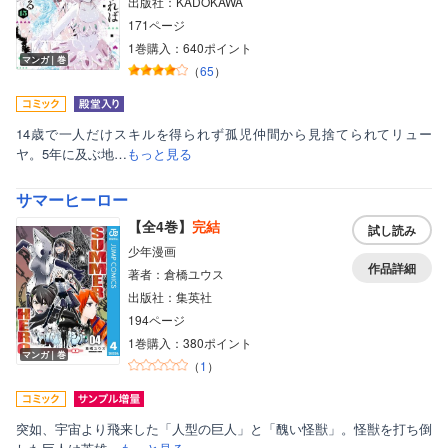
出版社：KADOKAWA
171ページ
1巻購入：640ポイント
マンガ｜巻
（
65
）
14歳で一人だけスキルを得られず孤児仲間から見捨てられてリュー
ヤ。5年に及ぶ地…
もっと見る
サマーヒーロー
【全4巻】
完結
試し読み
少年漫画
作品詳細
著者：倉橋ユウス
出版社：集英社
194ページ
1巻購入：380ポイント
マンガ｜巻
（
1
）
突如、宇宙より飛来した「人型の巨人」と「醜い怪獣」。怪獣を打ち倒