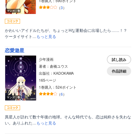
1巻購入：590ポイント
（
3
）
マンガ｜巻
かわいいアイドルたちが、ちょっとHな運動会に出場したら……！？
ケータイサイト…
もっと見る
恋愛遊星
少年漫画
試し読み
著者：倉橋ユウス
作品詳細
出版社：KADOKAWA
165ページ
1巻購入：524ポイント
（
6
）
マンガ｜巻
異星人が訪れて数十年後の地球。そんな時代でも、恋は純粋さを失わな
い。ありふれた…
もっと見る