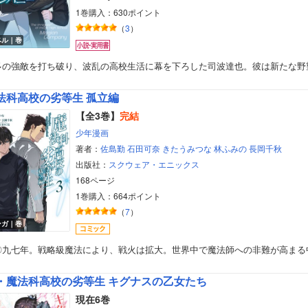
1巻購入：630ポイント
（
3
）
ベル｜巻
多の強敵を打ち破り、波乱の高校生活に幕を下ろした司波達也。彼は新たな野
法科高校の劣等生 孤立編
【全3巻】
完結
少年漫画
著者：
佐島勤
石田可奈
きたうみつな
林ふみの
長岡千秋
出版社：
スクウェア・エニックス
168ページ
1巻購入：664ポイント
（
7
）
ンガ｜巻
〇九七年。戦略級魔法により、戦火は拡大。世界中で魔法師への非難が高まる
・魔法科高校の劣等生 キグナスの乙女たち
現在6巻