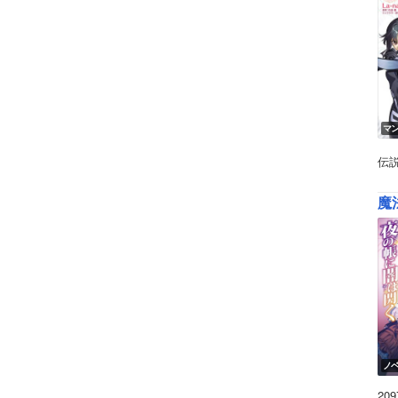
マ
伝
魔
ノ
2