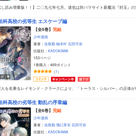
試し読み増量版！！】二〇九七年七月。達也は対パラサイト新魔法『封玉』の
法科高校の劣等生 エスケープ編
【全5巻】
完結
少年漫画
著者：
佐島勤
柚木N’
石田可奈
出版社：
KADOKAWA
153ページ
1巻購入：469ポイント
（
7
）
ンガ｜巻
賢人を名乗るレイモンド・クラークにより、「トーラス・シルバー」の正体が
法科高校の劣等生 動乱の序章編
【全6巻】
完結
少年漫画
著者：
佐島勤
飛口芽衣
石田可奈
出版社：
KADOKAWA