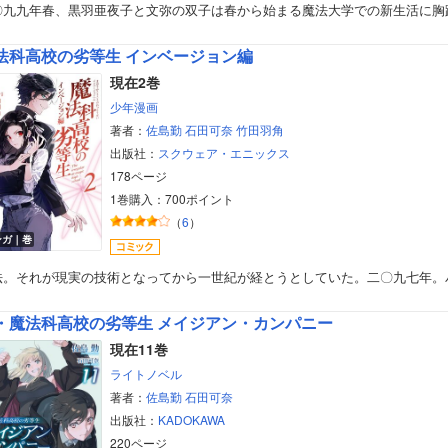
〇九九年春、黒羽亜夜子と文弥の双子は春から始まる魔法大学での新生活に胸
美女・美少女
法科高校の劣等生 インベージョン編
女性写真集
現在2巻
少年漫画
著者：
佐島勤
石田可奈
竹田羽角
出版社：
スクウェア・エニックス
178ページ
1巻購入：700ポイント
（
6
）
ンガ｜巻
法。それが現実の技術となってから一世紀が経とうとしていた。二〇九七年。
・魔法科高校の劣等生 メイジアン・カンパニー
現在11巻
ライトノベル
著者：
佐島勤
石田可奈
出版社：
KADOKAWA
220ページ