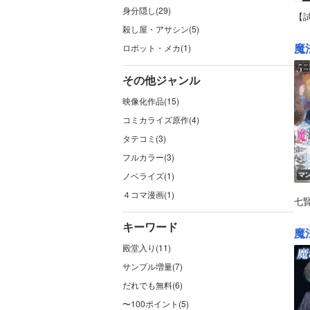
身分隠し(29)
【
殺し屋・アサシン(5)
魔
ロボット・メカ(1)
その他ジャンル
映像化作品(15)
コミカライズ原作(4)
タテコミ(3)
フルカラー(3)
ノベライズ(1)
マ
４コマ漫画(1)
七
キーワード
魔
殿堂入り(11)
サンプル増量(7)
だれでも無料(6)
〜100ポイント(5)