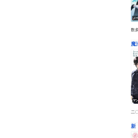
ノ
数
魔
マ
二
新