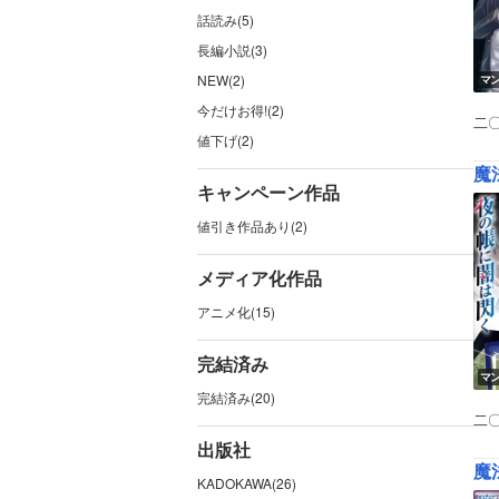
話読み(5)
長編小説(3)
NEW(2)
マ
今だけお得!(2)
二
値下げ(2)
魔
キャンペーン作品
値引き作品あり(2)
メディア化作品
アニメ化(15)
完結済み
マ
完結済み(20)
二
出版社
魔
KADOKAWA(26)