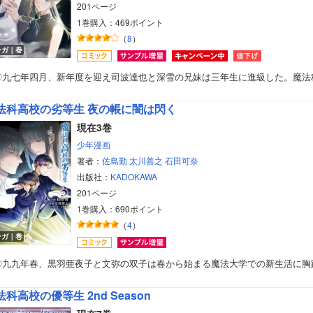
201ページ
1巻購入：469ポイント
（
8
）
ンガ｜巻
〇九七年四月、新年度を迎え司波達也と深雪の兄妹は三年生に進級した。魔法
法科高校の劣等生 夜の帳に闇は閃く
現在3巻
少年漫画
著者：
佐島勤
太川善之
石田可奈
出版社：
KADOKAWA
201ページ
1巻購入：690ポイント
（
4
）
ンガ｜巻
〇九九年春、黒羽亜夜子と文弥の双子は春から始まる魔法大学での新生活に胸
法科高校の優等生 2nd Season