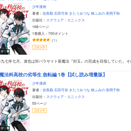
少年漫画
著者：
佐島勤
石田可奈
きたうみつな
林ふみの
長岡千秋
出版社：
スクウェア・エニックス
168ページ
1巻購入：700ポイント
（
1
）
ンガ｜巻
〇九七年七月。達也は対パラサイト新魔法『封玉』の完成を目指していた。そ
魔法科高校の劣等生 急転編 1巻【試し読み増量版】
少年漫画
著者：
佐島勤
石田可奈
きたうみつな
林ふみの
長岡千秋
出版社：
スクウェア・エニックス
55ページ
ンガ｜巻