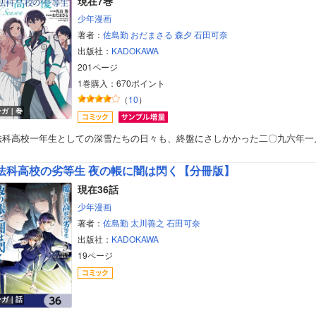
現在7巻
少年漫画
著者：
佐島勤
おだまさる
森夕
石田可奈
出版社：
KADOKAWA
201ページ
1巻購入：670ポイント
（
10
）
ンガ｜巻
法科高校一年生としての深雪たちの日々も、終盤にさしかかった二〇九六年一
法科高校の劣等生 夜の帳に闇は閃く【分冊版】
現在36話
少年漫画
著者：
佐島勤
太川善之
石田可奈
出版社：
KADOKAWA
19ページ
ボーイズラブ
ティーンズラブ
ンガ｜話