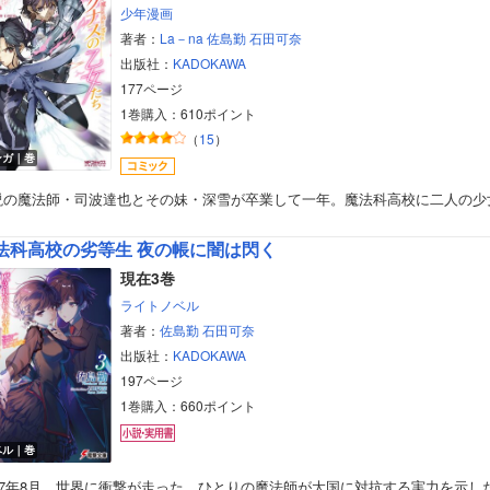
少年漫画
著者：
La－na
佐島勤
石田可奈
出版社：
KADOKAWA
177ページ
1巻購入：610ポイント
（
15
）
ンガ｜巻
説の魔法師・司波達也とその妹・深雪が卒業して一年。魔法科高校に二人の少
法科高校の劣等生 夜の帳に闇は閃く
現在3巻
ライトノベル
著者：
佐島勤
石田可奈
出版社：
KADOKAWA
197ページ
1巻購入：660ポイント
ベル｜巻
097年8月、世界に衝撃が走った。ひとりの魔法師が大国に対抗する実力を示し