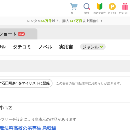
レンタル
55万冊
以上、購入
147万冊
以上配信中！
ショート
NEW
タテコミ
ノベル
実用書
ジャンル
この著者の新刊配信時にお知らせが届きます。
“石田可奈” をマイリストに登録
件
(1/
2
)
ーフサーチ設定により非表示の作品があります
魔法科高校の劣等生 急転編