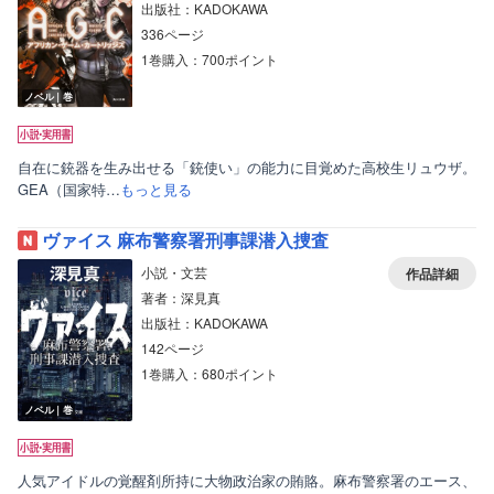
出版社：KADOKAWA
336ページ
1巻購入：700ポイント
ノベル｜巻
自在に銃器を生み出せる「銃使い」の能力に目覚めた高校生リュウザ。
GEA（国家特…
もっと見る
ヴァイス 麻布警察署刑事課潜入捜査
小説・文芸
作品詳細
著者：深見真
出版社：KADOKAWA
142ページ
1巻購入：680ポイント
ノベル｜巻
人気アイドルの覚醒剤所持に大物政治家の賄賂。麻布警察署のエース、