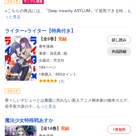
※こちらの商品には、『Deep Insanity ASYLUM』で使用できる特…
も
っと見る
ライター×ライター【特典付き】
【全3巻】
完結
試し読み
青年漫画
作品詳細
著者：深見真...他
出版社：芳文社
184ページ
1巻購入：650ポイント
マンガ｜巻
（
3
）
華々しいデビューとは裏腹に売れない新人アニメ脚本家の橋本カエデ。
若手実力派の十…
もっと見る
魔法少女特殊戦あすか
【全14巻】
完結
1巻
無料
青年漫画