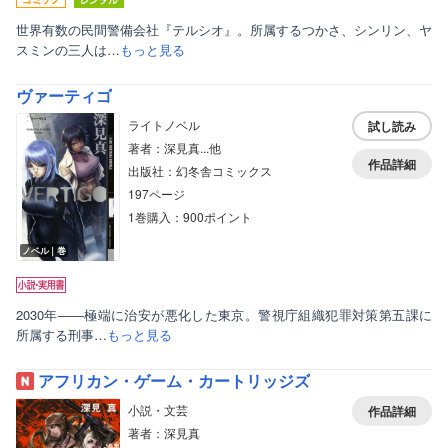
世界有数の民間警備会社『テルシオ』。所属するつかさ、シンリン、ヤ
スミンの三人は…
もっと見る
ヴァーティゴ
ライトノベル
試し読み
著者：深見真...他
作品詳細
出版社：幻冬舎コミックス
197ページ
1巻購入：900ポイント
ノベル｜巻
2030年――極端に治安が悪化した東京。警視庁組織犯罪対策第五課に
所属する刑事…
もっと見る
アフリカン・ゲーム・カートリッジズ
小説・文芸
作品詳細
著者：深見真