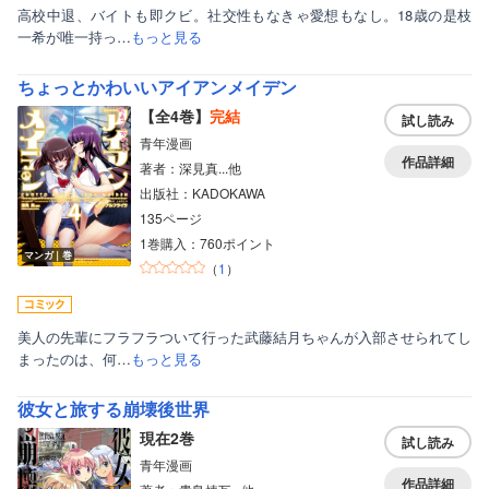
高校中退、バイトも即クビ。社交性もなきゃ愛想もなし。18歳の是枝
一希が唯一持っ…
もっと見る
ちょっとかわいいアイアンメイデン
【全4巻】
完結
試し読み
青年漫画
作品詳細
著者：深見真...他
出版社：KADOKAWA
135ページ
1巻購入：760ポイント
マンガ｜巻
（
1
）
美人の先輩にフラフラついて行った武藤結月ちゃんが入部させられてし
まったのは、何…
もっと見る
彼女と旅する崩壊後世界
現在2巻
試し読み
青年漫画
作品詳細