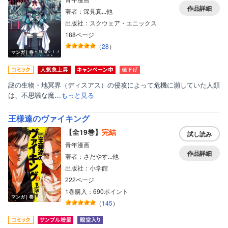
作品詳細
著者：深見真...他
出版社：スクウェア・エニックス
188ページ
（
28
）
マンガ｜巻
謎の生物・地冥界（ディスアス）の侵攻によって危機に瀕していた人類
は、不思議な魔…
もっと見る
王様達のヴァイキング
【全19巻】
完結
試し読み
青年漫画
作品詳細
著者：さだやす...他
出版社：小学館
222ページ
1巻購入：690ポイント
マンガ｜巻
（
145
）