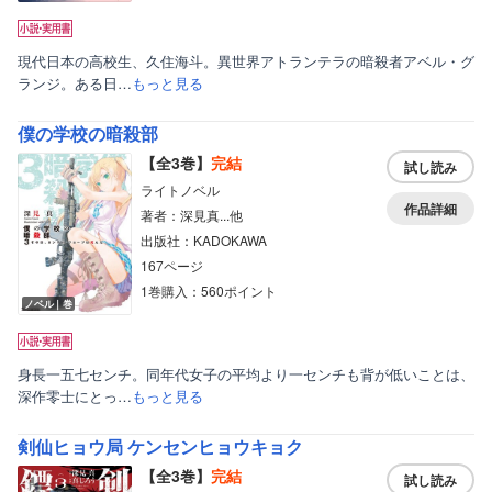
現代日本の高校生、久住海斗。異世界アトランテラの暗殺者アベル・グ
ランジ。ある日…
もっと見る
僕の学校の暗殺部
【全3巻】
完結
試し読み
ライトノベル
作品詳細
著者：深見真...他
出版社：KADOKAWA
167ページ
1巻購入：560ポイント
ノベル｜巻
身長一五七センチ。同年代女子の平均より一センチも背が低いことは、
深作零士にとっ…
もっと見る
剣仙ヒョウ局 ケンセンヒョウキョク
【全3巻】
完結
試し読み