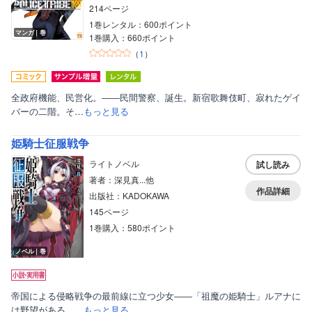
214ページ
1巻レンタル：600ポイント
マンガ｜巻
1巻購入：660ポイント
（
1
）
全政府機能、民営化。――民間警察、誕生。新宿歌舞伎町、寂れたゲイ
バーの二階。そ…
もっと見る
姫騎士征服戦争
ライトノベル
試し読み
著者：深見真...他
作品詳細
出版社：KADOKAWA
145ページ
1巻購入：580ポイント
ノベル｜巻
帝国による侵略戦争の最前線に立つ少女――「祖魔の姫騎士」ルアナに
は野望がある。…
もっと見る