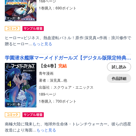
168ページ
1巻購入：690ポイント
マンガ｜巻
ヒーロー×ビジネス、熱血逆転バトル！原作:深見真×作画：浪川修作で
贈るヒーロー…
もっと見る
学園潜水艦隊マーメイドガールズ【デジタル版限定特典付き】
【全4巻】
完結
試し読み
青年漫画
作品詳細
著者：深見真...他
出版社：スクウェア・エニックス
189ページ
1巻購入：700ポイント
マンガ｜巻
南極大陸に飛来した、地球外生命体・トレンチウォーカー。彼らの惑星
改造により海面…
もっと見る