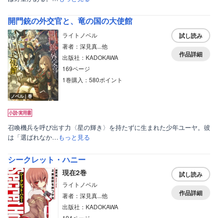
開門銃の外交官と、竜の国の大使館
ライトノベル
試し読み
著者：深見真...他
作品詳細
出版社：KADOKAWA
169ページ
1巻購入：580ポイント
ノベル｜巻
召喚機兵を呼び出す力〈星の輝き〉を持たずに生まれた少年ユーヤ。彼
は「選ばれなか…
もっと見る
シークレット・ハニー
現在2巻
試し読み
ライトノベル
作品詳細
著者：深見真...他
出版社：KADOKAWA
194ページ