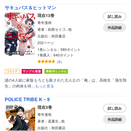
サキュバス＆ヒットマン
現在13巻
試し読み
青年漫画
作品詳細
著者：刻夜セイゴ...他
出版社：秋田書店
202ページ
1巻レンタル：580ポイント
マンガ｜巻
1巻購入：640ポイント
（
8
）
謎の4人組に家族もろとも殺された主人公の「俺」は、高校生「蒲生翔
矢」の肉体を得…
もっと見る
POLICE TRIBE K－9
現在3巻
試し読み
青年漫画
作品詳細
著者：斎夏生...他
出版社：秋田書店