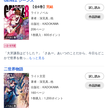
GENEZ ジーンズ
【全8巻】
完結
試し読み
ライトノベル
作品詳細
著者：深見真...他
出版社：KADOKAWA
206ページ
1巻購入：600ポイント
ノベル｜巻
「大牙謙吾はどうした？」「さあー。あいつのことだから、今日もどこ
かで世界を救っ…
もっと見る
二世界物語
ライト文芸
試し読み
著者：深見真...他
作品詳細
出版社：KADOKAWA
160ページ
1巻購入：1,200ポイント
ノベル｜巻