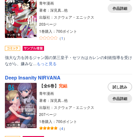
青年漫画
作品詳細
著者：深見真...他
出版社：スクウェア・エニックス
203ページ
1巻購入：700ポイント
ボーイズラブ
マンガ｜巻
（
1
）
ティーンズラブ
美女・美少女
強大な力を誇るジャン国の第三皇子・セツカはカレンの剣術指導を受け
ながら、嫌みな…
もっと見る
女性写真集
Deep Insanity NIRVANA
【全6巻】
完結
試し読み
青年漫画
作品詳細
著者：深見真...他
出版社：スクウェア・エニックス
207ページ
1巻購入：700ポイント
マンガ｜巻
（
4
）