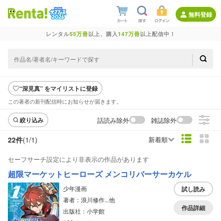
無料登録
レンタル
55万冊
以上、購入
147万冊
以上配信中！
“深見真” をマイリストに登録
この著者の新刊配信時にお知らせが届きます。
話読み除外
雑誌除外
絞り込み
22件
(1/
1
)
新着順
セーフサーチ設定により非表示の作品があります
超限マーケットヒーローズ メンコリバーサーカケル
少年漫画
試し読み
著者：浪川修作...他
作品詳細
出版社：小学館