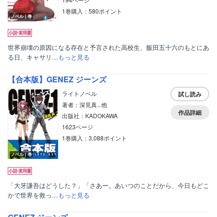
1巻購入：580ポイント
ノベル｜巻
世界崩壊の原因になる存在と予言された高校生、飯田五十六のもとにあ
る日、キャサリ…
もっと見る
【合本版】GENEZ ジーンズ
ライトノベル
試し読み
著者：深見真...他
作品詳細
出版社：KADOKAWA
1623ページ
1巻購入：3,088ポイント
ノベル｜巻
「大牙謙吾はどうした？」「さあー。あいつのことだから、今日もどこ
かで世界を救っ…
もっと見る