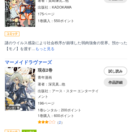
著者：貴島煉瓦...他
出版社：KADOKAWA
175ページ
1巻購入：550ポイント
マンガ｜巻
謎のウイルス感染により社会秩序が崩壊した弱肉強食の世界。預かった
【モノ】を渡す…
もっと見る
マーメイドラヴァーズ
現在2巻
試し読み
青年漫画
作品詳細
著者：深見真...他
出版社：アース・スター エンターテイ
メント
196ページ
マンガ｜巻
1巻レンタル：200ポイント
1巻購入：600ポイント
（
2
）