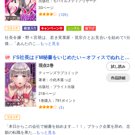
出版社：モバイルメディアリサーチ
33ページ
（
120
）
マンガ｜話
社長令嬢・野々宮萌は、若き実業家・筧宗介とお見合いを始めて1分
後…「あんたのこ…
もっと見る
ドS社長はドM秘書をいじめたい～オフィスでぬれとろ玩具レビュー～【コミックス版】【電子限定漫画付きRenta！特別版】
現在2巻
試し読み
ティーンズラブコミック
作品詳細
著者：小此木葉っぱ
出版社：ブライト出版
218ページ
1巻購入：791ポイント
マンガ｜巻
（
3
）
「本日からこの会社で秘書を始めます…！！」ブラック企業を辞め、念
願の転職を果た…
もっと見る