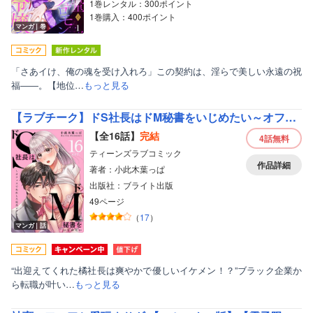
1巻レンタル：300ポイント
1巻購入：400ポイント
マンガ｜巻
「さあイけ、俺の魂を受け入れろ」この契約は、淫らで美しい永遠の祝
福――。【地位…
もっと見る
【ラブチーク】ドS社長はドM秘書をいじめたい～オフィスでぬれとろ玩具レビュー～
【全16話】
完結
4話
無料
ティーンズラブコミック
作品詳細
著者：小此木葉っぱ
出版社：ブライト出版
49ページ
（
17
）
マンガ｜話
“出迎えてくれた橘社長は爽やかで優しいイケメン！？”ブラック企業か
ら転職が叶い…
もっと見る