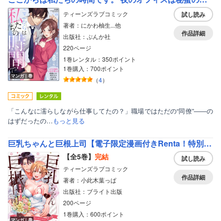
ティーンズラブコミック
試し読み
著者：にかわ柚生...他
作品詳細
出版社：ぶんか社
220ページ
1巻レンタル：350ポイント
1巻購入：700ポイント
マンガ｜巻
（
4
）
「こんなに濡らしながら仕事してたの？」職場ではただの“同僚”――の
はずだったの…
もっと見る
巨乳ちゃんと巨根上司【電子限定漫画付きRenta！特別版】
【全5巻】
完結
試し読み
ティーンズラブコミック
作品詳細
著者：小此木葉っぱ
出版社：ブライト出版
200ページ
1巻購入：600ポイント
マンガ｜巻