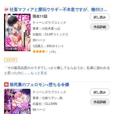
社畜マフィアと愛玩ウサギ～不本意ですが、種付け交尾にメス堕ちしました～
現在11話
試し読み
ティーンズラブコミック
作品詳細
著者：小此木葉っぱ
出版社：CLAPコミックス
35ページ
1話購入：200ポイント
マンガ｜話
（
16
）
「その最高品質のカラダでしっかり癒してもらおうか」乱暴に扱われる
と思ったのに……
もっと見る
致死量のフェロモン×堕ちる令嬢
ティーンズラブコミック
試し読み
著者：七緒リヲン...他
作品詳細
出版社：CLLENN
92ページ