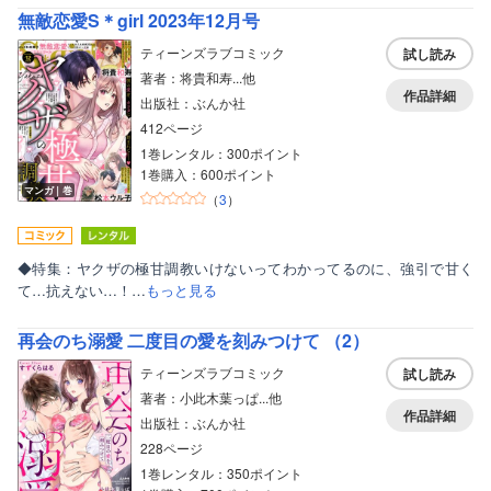
無敵恋愛S＊girl 2023年12月号
ティーンズラブコミック
試し読み
著者：将貴和寿...他
作品詳細
出版社：ぶんか社
412ページ
1巻レンタル：300ポイント
1巻購入：600ポイント
マンガ｜巻
（
3
）
◆特集：ヤクザの極甘調教いけないってわかってるのに、強引で甘く
て…抗えない…！…
もっと見る
再会のち溺愛 二度目の愛を刻みつけて （2）
ティーンズラブコミック
試し読み
著者：小此木葉っぱ...他
作品詳細
出版社：ぶんか社
228ページ
1巻レンタル：350ポイント