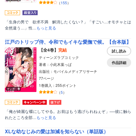
（
155
）
「生身の男で 欲求不満 解消したくない？」「すごい…オモチャとは
全然違う…」性…
もっと見る
江戸のトリップ侍、令和でもイキな愛撫で候。【合本版】
【全4巻】
完結
試し読み
ティーンズラブコミック
作品詳細
著者：小此木葉っぱ
出版社：モバイルメディアリサーチ
77ページ
1巻購入：255ポイント
マンガ｜巻
（
5
）
「俺が綺麗な蝶にしてやる。お前はもう逃げられねぇぞ」──彼に触ら
れたところ全部…
もっと見る
XLな幼なじみの愛は加減を知らない（単話版）