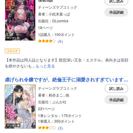
試し読み
ティーンズラブコミック
作品詳細
著者：小此木葉っぱ
出版社：DLcomics
18ページ
1話購入：100ポイント
マンガ｜話
（
6
）
【本作品は同人誌となります】慈悲深い王女・エステル。表向きは笑顔
を絶やさないも…
もっと見る
虐げられ令嬢ですが、絶倫王子に溺愛されすぎています！？（※昼も夜も）アンソロジー （2）
ティーンズラブコミック
試し読み
著者：粕谷まこ...他
作品詳細
出版社：ぶんか社
231ページ
1巻レンタル：175ポイント
1巻購入：350ポイント
マンガ｜巻
（
3
）