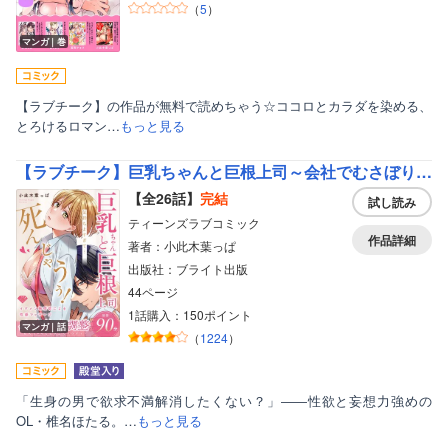
（
5
）
マンガ｜巻
【ラブチーク】の作品が無料で読めちゃう☆ココロとカラダを染める、
とろけるロマン…
もっと見る
【ラブチーク】巨乳ちゃんと巨根上司～会社でむさぼりセックス～
【全26話】
完結
試し読み
ティーンズラブコミック
作品詳細
著者：小此木葉っぱ
出版社：ブライト出版
44ページ
1話購入：150ポイント
マンガ｜話
（
1224
）
「生身の男で欲求不満解消したくない？」――性欲と妄想力強めの
OL・椎名ほたる。…
もっと見る