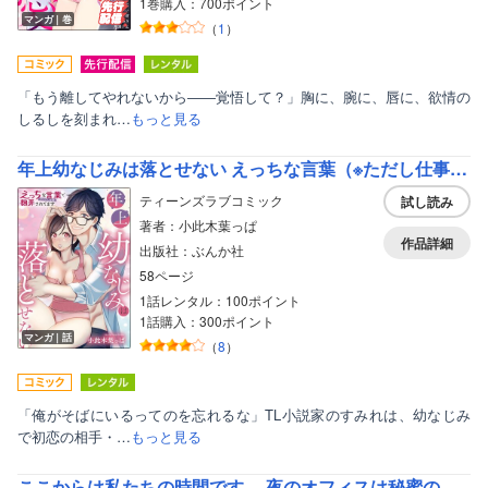
1巻購入：700ポイント
マンガ｜巻
（
1
）
「もう離してやれないから――覚悟して？」胸に、腕に、唇に、欲情の
しるしを刻まれ…
もっと見る
年上幼なじみは落とせない えっちな言葉（※ただし仕事）で翻弄されてます（単話版）
ティーンズラブコミック
試し読み
著者：小此木葉っぱ
作品詳細
出版社：ぶんか社
58ページ
1話レンタル：100ポイント
1話購入：300ポイント
マンガ｜話
（
8
）
「俺がそばにいるってのを忘れるな」TL小説家のすみれは、幼なじみ
で初恋の相手・…
もっと見る
ここからは私たちの時間です。 夜のオフィスは秘蜜の帳 （2）