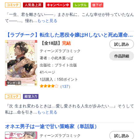
「一生、君を離さない――」まさか私に、こんな幸せが待っていたなん
て――…。憧れ…
もっと見る
【ラブチーク】転生した悪役令嬢はHしないと死ぬ運命～敵国王と篭絡結婚～
【全18話】
完結
試し読み
ティーンズラブコミック
作品詳細
著者：小此木葉っぱ
出版社：ブライト出版
41ページ
1話購入：150ポイント
マンガ｜話
（
137
）
『次 生まれ変わるときは…愛し愛される人生が歩みたい…』そうして
私は…命を引き…
もっと見る
オネエ男子は一途で甘い策略家（単話版）
ティーンズラブコミック
試し読み