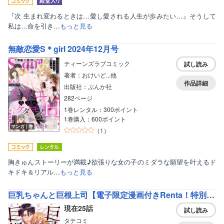
『次 生まれ変わるときは…愛し愛される人生が歩みたい…』そうして
私は…命を引き…
もっと見る
無敵恋愛S＊girl 2024年12月号
ティーンズラブコミック
試し読み
著者：おけいど...他
作品詳細
出版社：ぶんか社
282ページ
1巻レンタル：300ポイント
1巻購入：600ポイント
マンガ｜巻
（
1
）
胸きゅんストーリーが満載♪欲張りな女の子のミダラな願望を叶えるド
キドキ＆リアル…
もっと見る
巨乳ちゃんと巨根上司【電子限定漫画付きRenta！特別版】
現在25話
試し読み
タテコミ