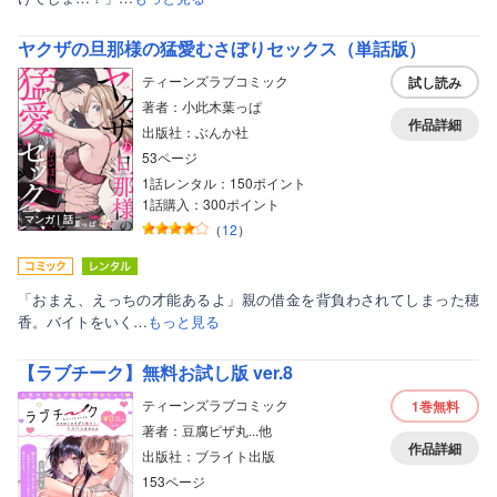
ヤクザの旦那様の猛愛むさぼりセックス（単話版）
ティーンズラブコミック
試し読み
著者：小此木葉っぱ
作品詳細
出版社：ぶんか社
53ページ
1話レンタル：150ポイント
1話購入：300ポイント
マンガ｜話
（
12
）
「おまえ、えっちの才能あるよ」親の借金を背負わされてしまった穂
香。バイトをいく…
もっと見る
【ラブチーク】無料お試し版 ver.8
ティーンズラブコミック
1巻
無料
著者：豆腐ピザ丸...他
作品詳細
出版社：ブライト出版
153ページ