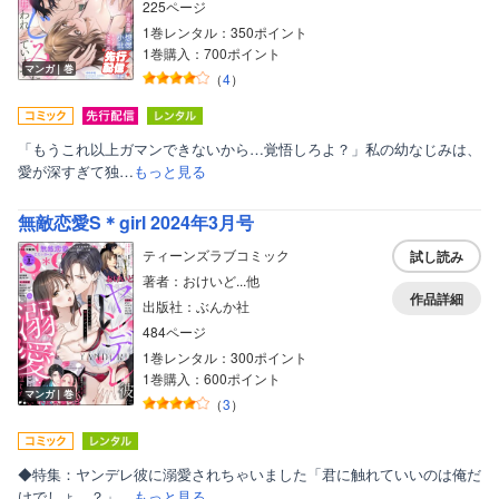
225ページ
1巻レンタル：350ポイント
1巻購入：700ポイント
マンガ｜巻
（
4
）
「もうこれ以上ガマンできないから…覚悟しろよ？」私の幼なじみは、
愛が深すぎて独…
もっと見る
無敵恋愛S＊girl 2024年3月号
ティーンズラブコミック
試し読み
著者：おけいど...他
作品詳細
出版社：ぶんか社
484ページ
1巻レンタル：300ポイント
1巻購入：600ポイント
マンガ｜巻
（
3
）
◆特集：ヤンデレ彼に溺愛されちゃいました「君に触れていいのは俺だ
けでしょ…？」…
もっと見る