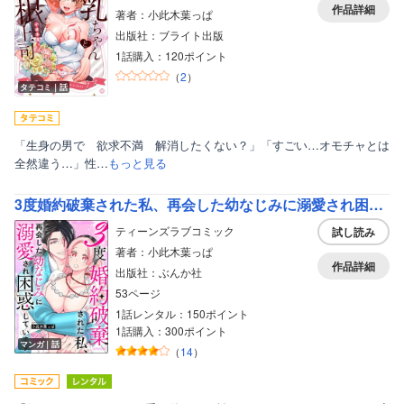
作品詳細
著者：小此木葉っぱ
出版社：ブライト出版
1話購入：120ポイント
（
2
）
タテコミ｜話
「生身の男で 欲求不満 解消したくない？」「すごい…オモチャとは
全然違う…」性…
もっと見る
3度婚約破棄された私、再会した幼なじみに溺愛され困惑しています（単話版）
ティーンズラブコミック
試し読み
著者：小此木葉っぱ
作品詳細
出版社：ぶんか社
53ページ
1話レンタル：150ポイント
1話購入：300ポイント
ボーイズラブ
マンガ｜話
（
14
）
ティーンズラブ