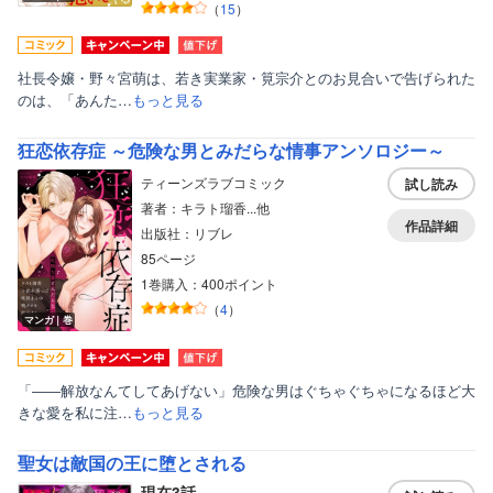
（
15
）
社長令嬢・野々宮萌は、若き実業家・筧宗介とのお見合いで告げられた
のは、「あんた…
もっと見る
狂恋依存症 ～危険な男とみだらな情事アンソロジー～
ティーンズラブコミック
試し読み
著者：キラト瑠香...他
作品詳細
出版社：リブレ
85ページ
1巻購入：400ポイント
（
4
）
マンガ｜巻
「――解放なんてしてあげない」危険な男はぐちゃぐちゃになるほど大
きな愛を私に注…
もっと見る
聖女は敵国の王に堕とされる
現在3話