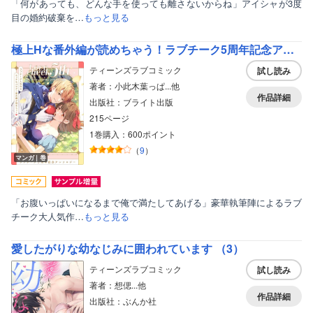
「何があっても、どんな手を使っても離さないからね」アイシャが3度
美女・美少女
目の婚約破棄を…
もっと見る
女性写真集
極上Hな番外編が読めちゃう！ラブチーク5周年記念アンソロジー
ティーンズラブコミック
試し読み
著者：小此木葉っぱ...他
作品詳細
出版社：ブライト出版
215ページ
1巻購入：600ポイント
（
9
）
マンガ｜巻
「お腹いっぱいになるまで俺で満たしてあげる」豪華執筆陣によるラブ
チーク大人気作…
もっと見る
愛したがりな幼なじみに囲われています （3）
ティーンズラブコミック
試し読み
著者：想偲...他
作品詳細
出版社：ぶんか社