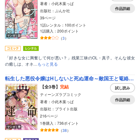
著者：小此木葉っぱ
作品詳細
出版社：ぶんか社
39ページ
1話レンタル：100ポイント
1話購入：200ポイント
マンガ｜話
（
3
）
「好きな女に興奮して何が悪い？」残業三昧のOL・真子。そんな彼女
の癒しは、オネ…
もっと見る
転生した悪役令嬢はHしないと死ぬ運命～敵国王と篭絡結婚～【コミックス版】【電子限定漫画付きRenta！特別版】
【全3巻】
完結
試し読み
ティーンズラブコミック
作品詳細
著者：小此木葉っぱ
出版社：ブライト出版
216ページ
1巻購入：736ポイント
マンガ｜巻
（
38
）