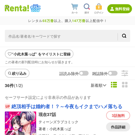
無料登録
レンタル
55万冊
以上、購入
147万冊
以上配信中！
“小此木葉っぱ” をマイリストに登録
この著者の新刊配信時にお知らせが届きます。
話読み除外
雑誌除外
絞り込み
36件
(1/
2
)
新着順
セーフサーチ設定により非表示の作品があります
絶頂相手は婚約者！？～今夜もイクまでハメ落ちる
現在37話
3話
無料
ティーンズラブコミック
作品詳細
著者：小此木葉っぱ