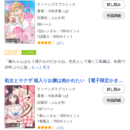
ティーンズラブコミック
試し読み
著者：小此木葉っぱ
作品詳細
出版社：ぶんか社
58ページ
1話レンタル：100ポイント
1話購入：300ポイント
マンガ｜話
（
21
）
「繭ちゃんはもう僕のものだからね」先生として働く三島繭は、転勤で
20年ぶりに故…
もっと見る
処女とヤクザ 箱入りお嬢は抱かれたい 【電子限定かきおろし漫画付】
ティーンズラブコミック
試し読み
著者：小此木葉っぱ
作品詳細
出版社：ぶんか社
197ページ
1巻レンタル：350ポイント
1巻購入：700ポイント
マンガ｜巻
（
12
）