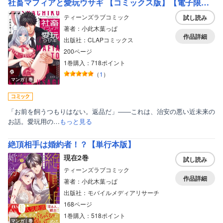
社畜マフィアと愛玩ウサギ 【コミックス版】【電子限定描き下ろしマンガ＆Renta！限定特典付】
ティーンズラブコミック
試し読み
著者：小此木葉っぱ
作品詳細
出版社：CLAPコミックス
200ページ
1巻購入：718ポイント
（
1
）
マンガ｜巻
「お前を飼うつもりはない。返品だ」――これは、治安の悪い近未来の
お話。愛玩用の…
もっと見る
絶頂相手は婚約者！？【単行本版】
現在2巻
試し読み
ティーンズラブコミック
作品詳細
著者：小此木葉っぱ
出版社：モバイルメディアリサーチ
168ページ
1巻購入：518ポイント
マンガ｜巻