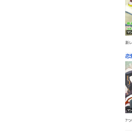
マ
新
恋
マ
7