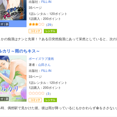
出版社：
FILL-IN
35ページ
1話レンタル：120ポイント
1話購入：200ポイント
ンガ｜話
（
29
）
さかの痴漢はナンと先輩！？ある日突然痴漢にあって呆然としていると、次の
ルカリ～雨のちキス～
ボーイズラブ漫画
著者：
山田さん
出版社：
FILL-IN
33ページ
1話レンタル：120ポイント
1話購入：200ポイント
（
3
）
ンガ｜話
る時、偶然駅で見かけた彼。彼は雨が降っているにもかかわらず傘をささない