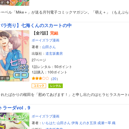
ンガ｜巻
美女・美少女
レーベル「Mike＋」が送る月刊電子コミックマガジン。「萌え＋」（もえぷら
女性写真集
バラ売り】七海くんのスカートの中
【全7話】
完結
ボーイズラブ漫画
著者：
山田さん
出版社：
道玄坂書房
27ページ
1話レンタル：50ポイント
1話購入：100ポイント
ンガ｜話
（
20
）
ラれたばかりの槌田を「慰めてあげます！」と申し出たのはヒラヒラスカート
トラーダvol．9
ボーイズラブ漫画
著者：
いもはた
山田さん
伊海
えのき五浪
成瀬一草
織