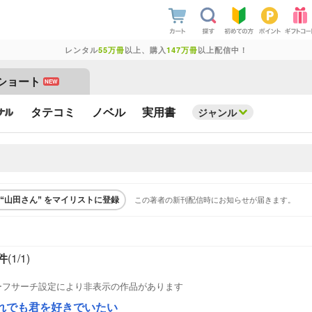
レンタル
55万冊
以上、購入
147万冊
以上配信中！
ショート
NEW
タテコミ
ノベル
実用書
ジャンル
この著者の新刊配信時にお知らせが届きます。
“山田さん” をマイリストに登録
件
(1/
1
)
ーフサーチ設定により非表示の作品があります
れでも君を好きでいたい