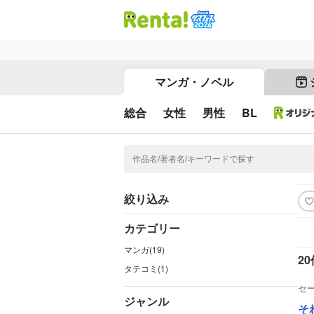
マンガ・ノベル
総合
女性
男性
BL
絞り込み
カテゴリー
マンガ(19)
20
タテコミ(1)
セ
ジャンル
そ