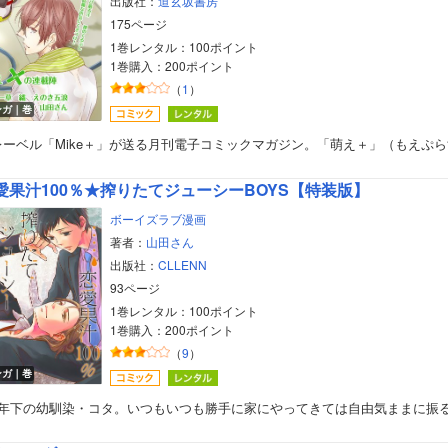
出版社：
道玄坂書房
175ページ
1巻レンタル：100ポイント
1巻購入：200ポイント
（
1
）
ンガ｜巻
レーベル「Mike＋」が送る月刊電子コミックマガジン。「萌え＋」（もえぷら
愛果汁100％★搾りたてジューシーBOYS【特装版】
ボーイズラブ漫画
著者：
山田さん
出版社：
CLLENN
93ページ
1巻レンタル：100ポイント
1巻購入：200ポイント
（
9
）
ンガ｜巻
つ年下の幼馴染・コタ。いつもいつも勝手に家にやってきては自由気ままに振