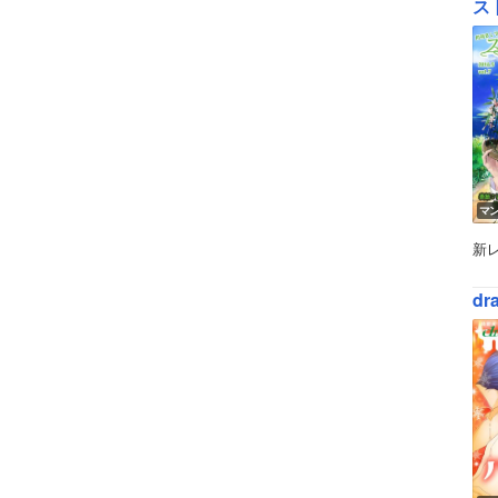
ス
マ
新
dr