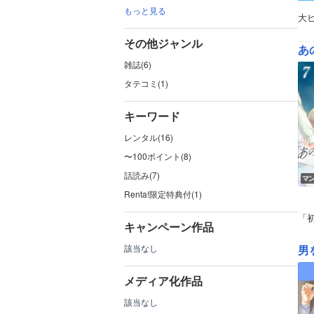
もっと見る
大
その他ジャンル
あ
雑誌(6)
タテコミ(1)
キーワード
レンタル(16)
〜100ポイント(8)
話読み(7)
マ
Renta!限定特典付(1)
「
キャンペーン作品
該当なし
男
メディア化作品
該当なし