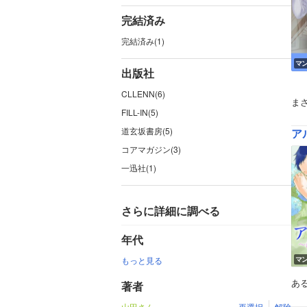
完結済み
完結済み(1)
マ
出版社
CLLENN(6)
ま
FILL-IN(5)
道玄坂書房(5)
ア
コアマガジン(3)
一迅社(1)
さらに詳細に調べる
年代
もっと見る
マ
あ
著者
山田さん
再選択
解除