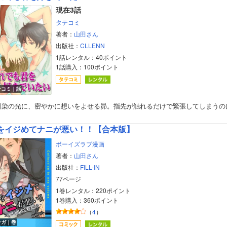
現在3話
タテコミ
著者：
山田さん
出版社：
CLLENN
1話レンタル：40ポイント
1話購入：100ポイント
テコミ｜話
馴染の光に、密やかに想いをよせる昴。指先が触れるだけで緊張してしまうの
をイジめてナニが悪い！！【合本版】
ボーイズラブ漫画
著者：
山田さん
出版社：
FILL-IN
77ページ
1巻レンタル：220ポイント
1巻購入：360ポイント
（
4
）
ンガ｜巻