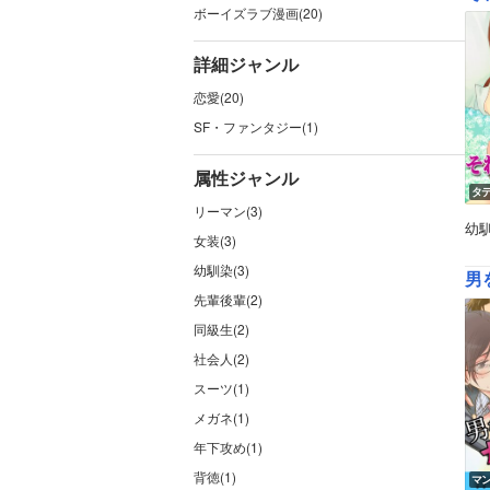
ボーイズラブ漫画(20)
詳細ジャンル
恋愛(20)
SF・ファンタジー(1)
属性ジャンル
タ
リーマン(3)
幼
女装(3)
幼馴染(3)
男
先輩後輩(2)
同級生(2)
社会人(2)
スーツ(1)
メガネ(1)
年下攻め(1)
背徳(1)
マ