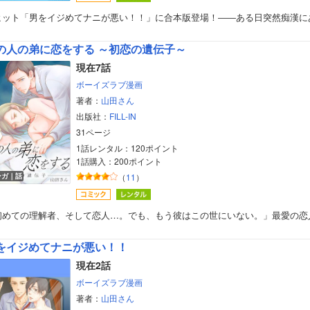
ヒット「男をイジめてナニが悪い！！」に合本版登場！――ある日突然痴漢に
の人の弟に恋をする ～初恋の遺伝子～
現在7話
ボーイズラブ漫画
著者：
山田さん
出版社：
FILL-IN
31ページ
1話レンタル：120ポイント
1話購入：200ポイント
ンガ｜話
（
11
）
初めての理解者、そして恋人…。でも、もう彼はこの世にいない。」最愛の恋
をイジめてナニが悪い！！
現在2話
ボーイズラブ漫画
著者：
山田さん