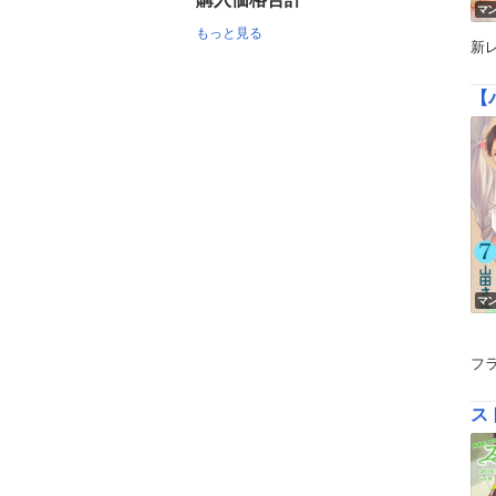
マ
もっと見る
新
【
マ
フ
ス