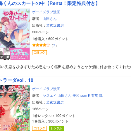
海くんのスカートの中【Renta！限定特典付き】
ボーイズラブ漫画
著者：
山田さん
出版社：
道玄坂書房
200ページ
1巻購入：600ポイント
（
7
）
ンガ｜巻
痛い失恋をひきずりため息をつく槌田を慰めようとヤケ酒に付き合ってくれた
トラーダvol．10
ボーイズラブ漫画
著者：
ヤスエイ
山田さん
美和
som
K.有馬
織
出版社：
道玄坂書房
166ページ
ボーイズラブ
1巻レンタル：100ポイント
1巻購入：300ポイント
ティーンズラブ