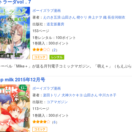
トラーダvol．7
ボーイズラブ漫画
著者：
えのき五浪
山田さん
楔ケリ
井上ナヲ
織
長谷河樹衣
出版社：
道玄坂書房
153ページ
1巻レンタル：100ポイント
1巻購入：300ポイント
（
2
）
ンガ｜巻
レーベル「Mike＋」が送る月刊電子コミックマガジン。「萌え＋」（もえぷら
ap milk 2015年12月号
ボーイズラブ漫画
著者：
楽田トリノ
犬神スケキヨ
山田さん
中川カネ子
出版社：
コアマガジン
113ページ
1巻購入：300ポイント
（
6
）