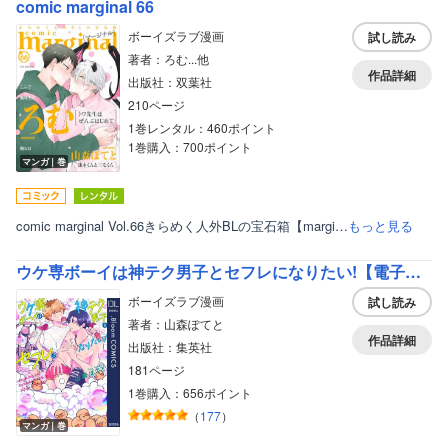
comic marginal 66
ボーイズラブ漫画
試し読み
著者：ろむ...他
作品詳細
出版社：双葉社
210ページ
1巻レンタル：460ポイント
1巻購入：700ポイント
マンガ｜巻
comic marginal Vol.66きらめく人外BLの宝石箱【margi…
もっと見る
ウケ専ボーイは神テク男子とセフレになりたい!【電子限定描き下ろし付き】
ボーイズラブ漫画
試し読み
著者：山森ぽてと
作品詳細
出版社：集英社
181ページ
1巻購入：656ポイント
（
177
）
マンガ｜巻