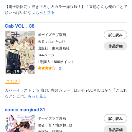
【電子版限定：描き下ろし＆カラー扉収録！】「直也さんも俺のことで
頭いっぱいにな…
もっと見る
Cab VOL．88
ボーイズラブ漫画
試し読み
著者：はかた...他
作品詳細
出版社：東京漫画社
344ページ
1巻購入：800ポイント
（
2
）
マンガ｜巻
カバーイラスト：市川けい巻頭カラー：はかた●COMICはかた「こぼれ
るアンビバ…
もっと見る
comic marginal 81
ボーイズラブ漫画
試し読み
著者：百々地さ和...他
作品詳細
出版社：双葉社