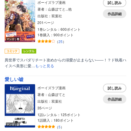
ボーイズラブ漫画
試し読み
著者：山森ぽてと...他
作品詳細
出版社：双葉社
201ページ
1巻レンタル：600ポイント
1巻購入：900ポイント
マンガ｜巻
（
25
）
異世界でスパダリチート攻めからの溺愛が止まらない――！？ド執着ハ
イスペ美形に愛…
もっと見る
愛しい嘘
ボーイズラブ漫画
試し読み
著者：山森ぽてと
作品詳細
出版社：双葉社
35ページ
1話レンタル：125ポイント
1話購入：180ポイント
マンガ｜話
（
5
）