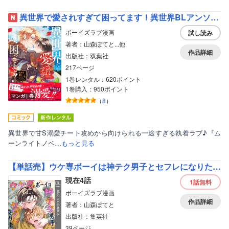
異世界で愛されすぎて困ってます！異世界BLアンソロジー 4
ボーイズラブ漫画
試し読み
著者：山森ぽてと...他
作品詳細
出版社：双葉社
217ページ
1巻レンタル：620ポイント
1巻購入：950ポイント
マンガ｜巻
（
8
）
異世界で甘S溺愛チート攻めから向けられる一途すぎる執着ラブ♪『ム
ーンライトノベ…
もっと見る
【単話売】ウケ専ボーイは神テク男子とセフレになりたい! more!!
現在4話
1話
無料
ボーイズラブ漫画
作品詳細
著者：山森ぽてと
出版社：集英社
39ページ