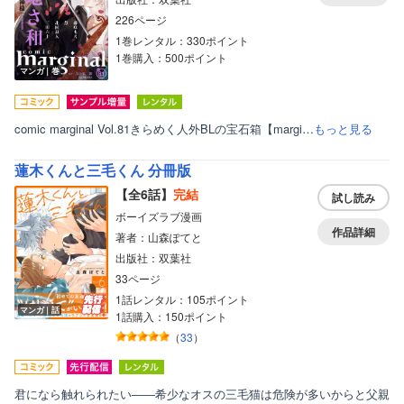
226ページ
1巻レンタル：330ポイント
1巻購入：500ポイント
マンガ｜巻
comic marginal Vol.81きらめく人外BLの宝石箱【margi…
もっと見る
蓮木くんと三毛くん 分冊版
【全6話】
完結
試し読み
ボーイズラブ漫画
作品詳細
著者：山森ぽてと
出版社：双葉社
ボーイズラブ
33ページ
ティーンズラブ
1話レンタル：105ポイント
マンガ｜話
1話購入：150ポイント
美女・美少女
（
33
）
女性写真集
君になら触れられたい――希少なオスの三毛猫は危険が多いからと父親