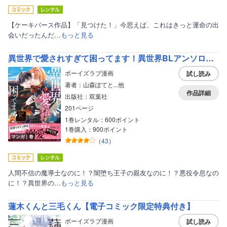
【ケーキバース作品】「見つけた！」今思えば、これはきっと運命の出
会いだったんだ…
もっと見る
異世界で愛されすぎて困ってます！異世界BLアンソロジー 1
ボーイズラブ漫画
試し読み
著者：山森ぽてと...他
作品詳細
出版社：双葉社
201ページ
1巻レンタル：600ポイント
1巻購入：900ポイント
マンガ｜巻
（
43
）
人間不信の魔導士なのに！？闇堕ち王子の親友なのに！？悪役令息なの
に！？異世界の…
もっと見る
蓮木くんと三毛くん【電子コミック限定特典付き】
ボーイズラブ漫画
試し読み