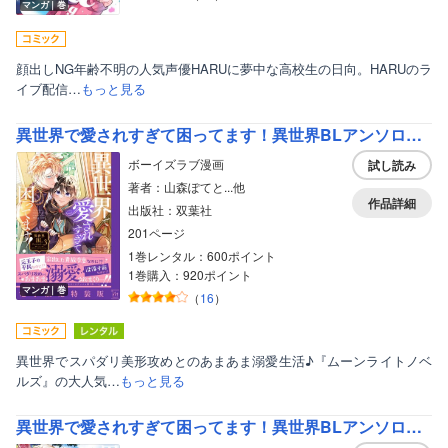
マンガ｜巻
顔出しNG年齢不明の人気声優HARUに夢中な高校生の日向。HARUのラ
イブ配信…
もっと見る
異世界で愛されすぎて困ってます！異世界BLアンソロジー 3
ボーイズラブ漫画
試し読み
著者：山森ぽてと...他
作品詳細
出版社：双葉社
201ページ
1巻レンタル：600ポイント
1巻購入：920ポイント
マンガ｜巻
（
16
）
異世界でスパダリ美形攻めとのあまあま溺愛生活♪『ムーンライトノベ
ルズ』の大人気…
もっと見る
異世界で愛されすぎて困ってます！異世界BLアンソロジー 2