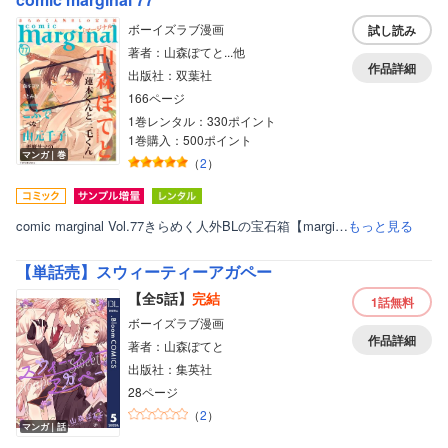
ボーイズラブ漫画
試し読み
著者：山森ぽてと...他
作品詳細
出版社：双葉社
166ページ
1巻レンタル：330ポイント
1巻購入：500ポイント
マンガ｜巻
（
2
）
comic marginal Vol.77きらめく人外BLの宝石箱【margi…
もっと見る
【単話売】スウィーティーアガペー
【全5話】
完結
1話
無料
ボーイズラブ漫画
作品詳細
著者：山森ぽてと
出版社：集英社
28ページ
（
2
）
マンガ｜話