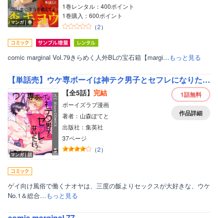
1巻レンタル：400ポイント
1巻購入：600ポイント
マンガ｜巻
（
2
）
comic marginal Vol.79きらめく人外BLの宝石箱【margi…
もっと見る
【単話売】ウケ専ボーイは神テク男子とセフレになりたい!
【全5話】
完結
1話
無料
ボーイズラブ漫画
作品詳細
著者：山森ぽてと
出版社：集英社
37ページ
（
2
）
マンガ｜話
ゲイ向け風俗で働くナオヤは、三度の飯よりセックスが大好きな、ウケ
No.1＆総合…
もっと見る
comic marginal 77