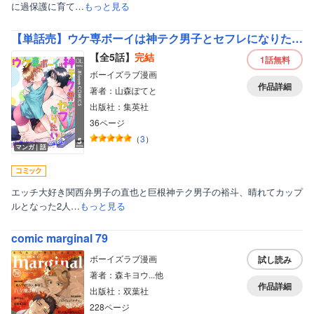
に過保護に育て…
もっと見る
【単話売】ウケ専ボーイは神テク男子とセフレになりたい! after!
【全5話】
完結
1話
無料
ボーイズラブ漫画
作品詳細
著者：山森ぽてと
出版社：集英社
36ページ
（
3
）
マンガ｜話
エッチ大好き関西弁男子の直也と巨根神テク男子の裕斗、晴れてカップ
ルとなった2人…
もっと見る
comic marginal 79
ボーイズラブ漫画
試し読み
著者：森キヨウ...他
作品詳細
出版社：双葉社
228ページ