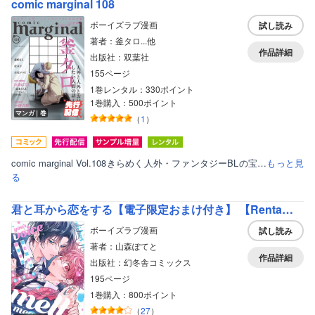
comic marginal 108
ボーイズラブ漫画
試し読み
著者：釜タロ...他
作品詳細
出版社：双葉社
155ページ
1巻レンタル：330ポイント
1巻購入：500ポイント
マンガ｜巻
（
1
）
comic marginal Vol.108きらめく人外・ファンタジーBLの宝…
もっと見
る
君と耳から恋をする【電子限定おまけ付き】 【Renta！限定おまけ付き】
ボーイズラブ漫画
試し読み
著者：山森ぽてと
作品詳細
出版社：幻冬舎コミックス
195ページ
1巻購入：800ポイント
（
27
）