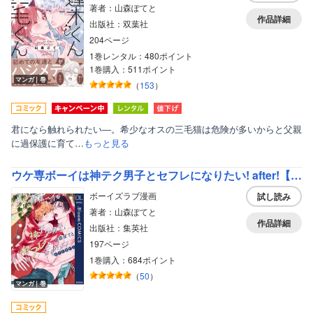
著者：山森ぽてと
作品詳細
出版社：双葉社
204ページ
1巻レンタル：480ポイント
1巻購入：511ポイント
マンガ｜巻
（
153
）
君になら触れられたい―。希少なオスの三毛猫は危険が多いからと父親
に過保護に育て…
もっと見る
ウケ専ボーイは神テク男子とセフレになりたい! after!【電子限定描き下ろし付き】
ボーイズラブ漫画
試し読み
著者：山森ぽてと
作品詳細
出版社：集英社
197ページ
1巻購入：684ポイント
（
50
）
マンガ｜巻