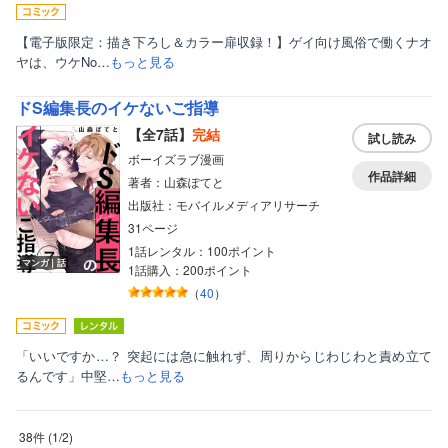
【電子版限定：描き下ろし＆カラー扉収録！】ゲイ向け風俗で働くナオ
ヤは、ウケNo…
もっと見る
ドS編集長のイケないご指導
【全7話】
完結
試し読み
ボーイズラブ漫画
作品詳細
著者：山森ぽてと
出版社：モバイルメディアリサーチ
31ページ
1話レンタル：100ポイント
マンガ｜話
1話購入：200ポイント
（
40
）
「いいですか…？ 突起には急に触れず、周りからじわじわと責め立て
るんです」中堅…
もっと見る
38件
(
1
/
2
)