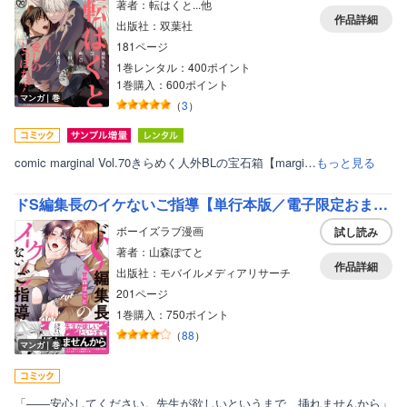
著者：転はくと...他
作品詳細
出版社：双葉社
181ページ
1巻レンタル：400ポイント
1巻購入：600ポイント
マンガ｜巻
（
3
）
comic marginal Vol.70きらめく人外BLの宝石箱【margi…
もっと見る
ドS編集長のイケないご指導【単行本版／電子限定おまけ付き】
ボーイズラブ漫画
試し読み
著者：山森ぽてと
作品詳細
出版社：モバイルメディアリサーチ
201ページ
1巻購入：750ポイント
（
88
）
マンガ｜巻
「――安心してください。先生が欲しいというまで、挿れませんから」