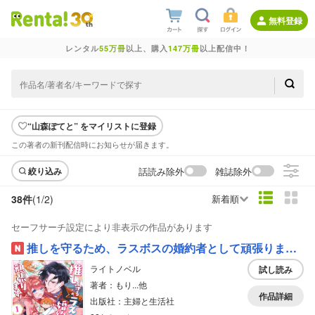
無料登録
レンタル
55万冊
以上、購入
147万冊
以上配信中！
“山森ぽてと” をマイリストに登録
この著者の新刊配信時にお知らせが届きます。
話読み除外
雑誌除外
絞り込み
38件
(1/
2
)
新着順
セーフサーチ設定により非表示の作品があります
推しを守るため、ラスボスの婚約者として頑張ります！
ライトノベル
試し読み
著者：もり...他
作品詳細
出版社：主婦と生活社