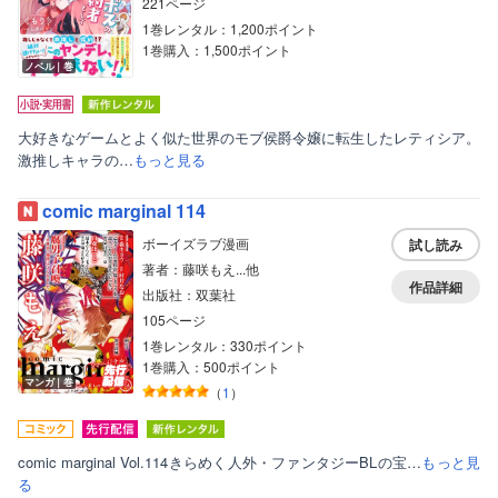
221ページ
1巻レンタル：1,200ポイント
1巻購入：1,500ポイント
ノベル｜巻
大好きなゲームとよく似た世界のモブ侯爵令嬢に転生したレティシア。
激推しキャラの…
もっと見る
comic marginal 114
ボーイズラブ漫画
試し読み
著者：藤咲もえ...他
作品詳細
出版社：双葉社
105ページ
1巻レンタル：330ポイント
1巻購入：500ポイント
マンガ｜巻
（
1
）
comic marginal Vol.114きらめく人外・ファンタジーBLの宝…
もっと見
る