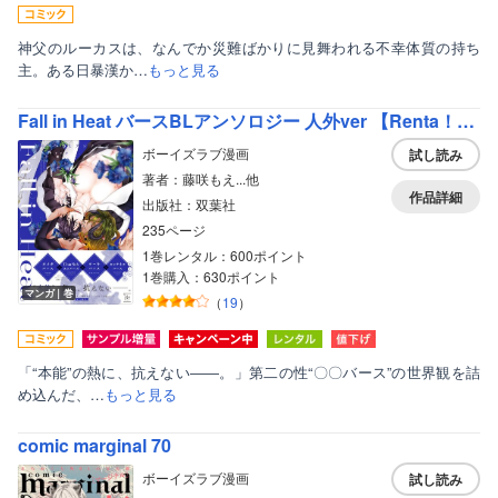
神父のルーカスは、なんでか災難ばかりに見舞われる不幸体質の持ち
主。ある日暴漢か…
もっと見る
Fall in Heat バースBLアンソロジー 人外ver 【Renta！限定特典付き】
ボーイズラブ漫画
試し読み
著者：藤咲もえ...他
作品詳細
出版社：双葉社
235ページ
1巻レンタル：600ポイント
1巻購入：630ポイント
マンガ｜巻
（
19
）
「“本能”の熱に、抗えない――。」第二の性“〇〇バース”の世界観を詰
め込んだ、…
もっと見る
comic marginal 70
ボーイズラブ漫画
試し読み