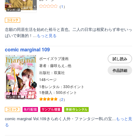
（
1
）
マンガ｜話
念願の同居生活を始めた裕斗と直也。二人の日常は相変わらず幸せいっ
ぱいで刺激的！…
もっと見る
comic marginal 109
ボーイズラブ漫画
試し読み
著者：藤咲もえ...他
作品詳細
出版社：双葉社
148ページ
1巻レンタル：330ポイント
1巻購入：500ポイント
マンガ｜巻
（
2
）
comic marginal Vol.109きらめく人外・ファンタジーBLの宝…
もっと見
る