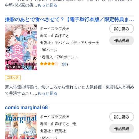
中堅小説家の篠…
もっと見る
撮影のあとで食べさせて？【電子単行本版／限定特典まんが付き】
ボーイズラブ漫画
試し読み
著者：山森ぽてと
作品詳細
出版社：モバイルメディアリサーチ
190ページ
1巻購入：750ポイント
（
23
）
マンガ｜巻
新人俳優の晴喜は、幼いころから憧れていた人気俳優・東雲結人と初め
て共演すること…
もっと見る
comic marginal 68
ボーイズラブ漫画
試し読み
著者：山森ぽてと...他
作品詳細
出版社：双葉社
169ページ