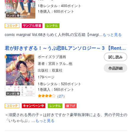
1巻レンタル：400ポイント
1巻購入：600ポイント
マンガ｜巻
comic marginal Vol.68きらめく人外BLの宝石箱【margi…
もっと見る
君が好きすぎる！～うぶ恋BLアンソロジー～ 3 【Renta！限定特典付き】
ボーイズラブ漫画
試し読み
著者：宮田トヲル...他
作品詳細
出版社：双葉社
179ページ
1巻レンタル：520ポイント
1巻購入：560ポイント
マンガ｜巻
（
27
）
＜溺愛される男の子＞は好きですか？豪華執筆陣による、男の子同士の
「いちゃらぶ」…
もっと見る