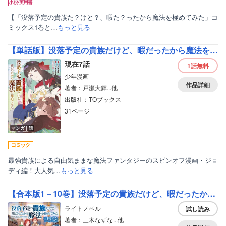
【「没落予定の貴族た？けと？、暇た？ったから魔法を極めてみた」コ
ミックス1巻と…
もっと見る
【単話版】没落予定の貴族だけど、暇だったから魔法を極めてみた～ジョディはリアムくんをお慕いしています～
現在7話
1話
無料
少年漫画
作品詳細
著者：戸瀬大輝...他
出版社：TOブックス
31ページ
マンガ｜話
最強貴族による自由気ままな魔法ファンタジーのスピンオフ漫画・ジョ
ディ編！大人気…
もっと見る
【合本版1－10巻】没落予定の貴族だけど、暇だったから魔法を極めてみた
ライトノベル
試し読み
著者：三木なずな...他