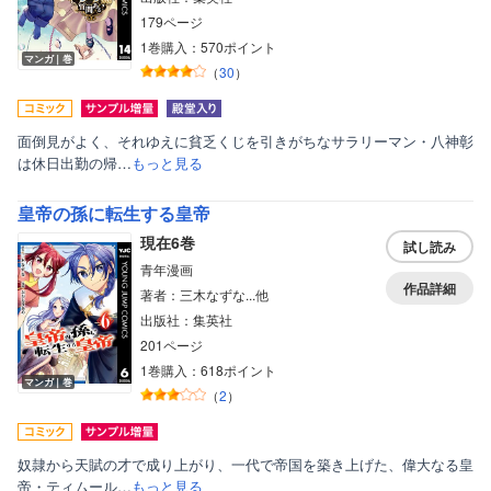
179ページ
1巻購入：570ポイント
マンガ｜巻
（
30
）
面倒見がよく、それゆえに貧乏くじを引きがちなサラリーマン・八神彰
は休日出勤の帰…
もっと見る
皇帝の孫に転生する皇帝
現在6巻
試し読み
青年漫画
作品詳細
著者：三木なずな...他
出版社：集英社
201ページ
1巻購入：618ポイント
ボーイズラブ
マンガ｜巻
（
2
）
ティーンズラブ
美女・美少女
奴隷から天賦の才で成り上がり、一代で帝国を築き上げた、偉大なる皇
帝・ティムール…
もっと見る