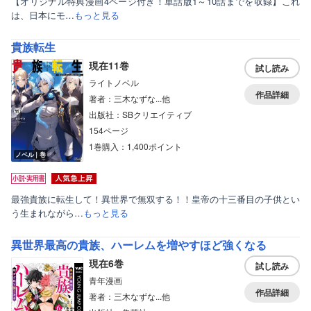
【オリジナル特典漫画4ページ付き！単話版1～10話までを収録】これ
は、日本にモ…
もっと見る
貴族転生
現在11巻
試し読み
ライトノベル
作品詳細
著者：三木なずな...他
出版社：SBクリエイティブ
154ページ
1巻購入：1,400ポイント
ノベル｜巻
最強貴族に転生して！異世界で無双する！！皇帝の十三番目の子供とい
う生まれながら…
もっと見る
異世界最高の貴族、ハーレムを増やすほど強くなる
現在6巻
試し読み
青年漫画
作品詳細
著者：三木なずな...他