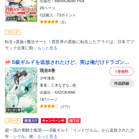
出版社：eBookJapan Plus
26ページ
1話購入：73ポイント
マンガ｜話
（
8
）
転生×貴族×魔法チート！異世界の貴族に転生したアラドは、日本でブ
ラック企業に勤…
もっと見る
S級ギルドを追放されたけど、実は俺だけドラゴンの言葉がわかるので、気付いたときには竜騎士の頂点を極めてました。
現在8巻
1巻
無料
少年漫画
作品詳細
著者：三木なずな...他
出版社：KADOKAWA
187ページ
（
270
）
マンガ｜巻
超一流の竜騎士集団――S級ギルド「リントヴルム」から追放された少
年・シリル。彼…
もっと見る