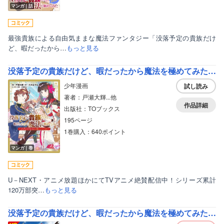
マンガ｜話
最強貴族による自由気ままな魔法ファンタジー「没落予定の貴族だけ
ど、暇だったから…
もっと見る
没落予定の貴族だけど、暇だったから魔法を極めてみた～ジョディはリアムくんをお慕いしています～
少年漫画
試し読み
著者：戸瀬大輝...他
作品詳細
出版社：TOブックス
195ページ
1巻購入：640ポイント
マンガ｜巻
U－NEXT・アニメ放題ほかにてTVアニメ絶賛配信中！シリーズ累計
120万部突…
もっと見る
没落予定の貴族だけど、暇だったから魔法を極めてみたMAGAZINE