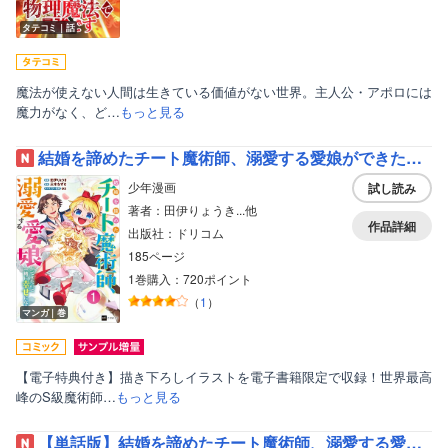
タテコミ｜話
魔法が使えない人間は生きている価値がない世界。主人公・アポロには
魔力がなく、ど…
もっと見る
結婚を諦めたチート魔術師、溺愛する愛娘ができたので一緒に幸せになります
少年漫画
試し読み
著者：田伊りょうき...他
作品詳細
出版社：ドリコム
185ページ
1巻購入：720ポイント
（
1
）
マンガ｜巻
【電子特典付き】描き下ろしイラストを電子書籍限定で収録！世界最高
峰のS級魔術師…
もっと見る
【単話版】結婚を諦めたチート魔術師、溺愛する愛娘ができたので一緒に幸せになります