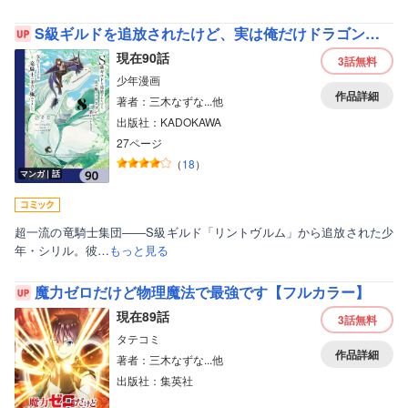
S級ギルドを追放されたけど、実は俺だけドラゴンの言葉がわかるので、気付いたときには竜騎士の頂点を極めてました。【分冊版】
現在90話
3話
無料
少年漫画
作品詳細
著者：三木なずな...他
出版社：KADOKAWA
27ページ
（
18
）
マンガ｜話
超一流の竜騎士集団――S級ギルド「リントヴルム」から追放された少
年・シリル。彼…
もっと見る
魔力ゼロだけど物理魔法で最強です【フルカラー】
現在89話
3話
無料
タテコミ
作品詳細
著者：三木なずな...他
出版社：集英社