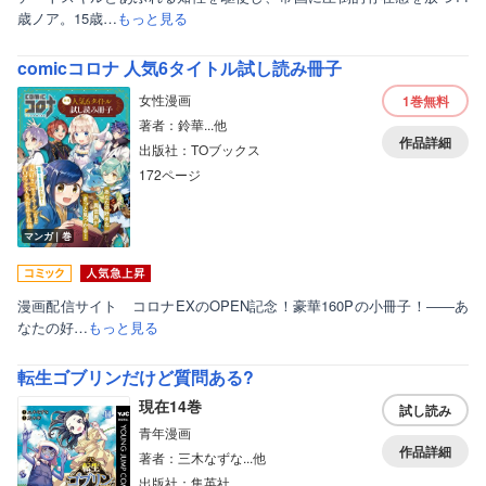
歳ノア。15歳…
もっと見る
comicコロナ 人気6タイトル試し読み冊子
女性漫画
1巻
無料
著者：鈴華...他
作品詳細
出版社：TOブックス
172ページ
マンガ｜巻
漫画配信サイト コロナEXのOPEN記念！豪華160Pの小冊子！――あ
なたの好…
もっと見る
転生ゴブリンだけど質問ある?
現在14巻
試し読み
青年漫画
作品詳細
著者：三木なずな...他
出版社：集英社