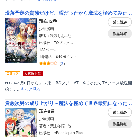
女性写真集
没落予定の貴族だけど、暇だったから魔法を極めてみた＠COMIC
現在12巻
試し読み
少年漫画
作品詳細
著者：秋咲りお...他
出版社：TOブックス
183ページ
1巻購入：640ポイント
マンガ｜巻
（
3
）
2025年1月6日からテレ東・BSフジ・AT－XほかにてTVアニメ放送開
始！テ…
もっと見る
貴族次男の成り上がり～魔法を極めて世界最強になった転生者～（合本版）
現在8巻
試し読み
少年漫画
作品詳細
著者：葉山冬悟...他
出版社：eBookJapan Plus