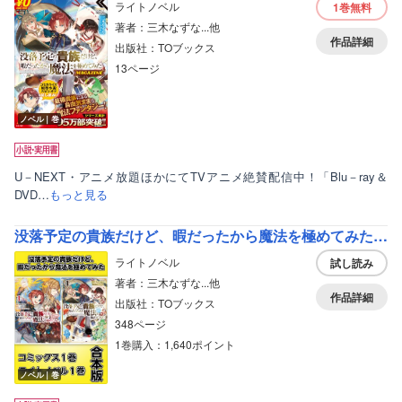
ライトノベル
1巻
無料
著者：三木なずな...他
作品詳細
出版社：TOブックス
13ページ
ノベル｜巻
U－NEXT・アニメ放題ほかにてTVアニメ絶賛配信中！「Blu－ray＆
DVD…
もっと見る
没落予定の貴族だけど、暇だったから魔法を極めてみた【コミックス1巻＆ライトノベル1巻合本版】
ライトノベル
試し読み
著者：三木なずな...他
作品詳細
出版社：TOブックス
348ページ
1巻購入：1,640ポイント
ノベル｜巻