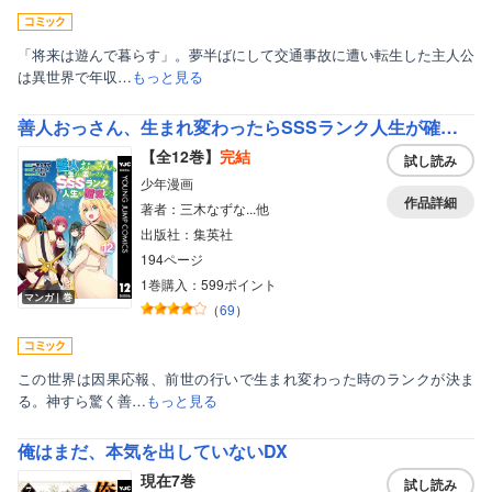
「将来は遊んで暮らす」。夢半ばにして交通事故に遭い転生した主人公
は異世界で年収…
もっと見る
善人おっさん、生まれ変わったらSSSランク人生が確定した
【全12巻】
完結
試し読み
少年漫画
作品詳細
著者：三木なずな...他
出版社：集英社
194ページ
1巻購入：599ポイント
マンガ｜巻
（
69
）
この世界は因果応報、前世の行いで生まれ変わった時のランクが決ま
る。神すら驚く善…
もっと見る
俺はまだ、本気を出していないDX
現在7巻
試し読み