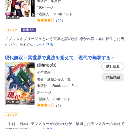
出版社：集英社
165ページ
1巻購入：618ポイント
マンガ｜巻
（
20
）
ノブレスオブリージュという言葉と謎の光に導かれ異世界に転生した男
がいた。それか…
もっと見る
現代無双～異世界で魔法を覚えて、現代で無双する～
現在100話
試し読み
少年漫画
作品詳細
著者：森脇かみん...他
出版社：eBookJapan Plus
34ページ
1話購入：73ポイント
マンガ｜話
（
5
）
これは、日本にモンスターが現われたが、撃退したモンスターの素材で