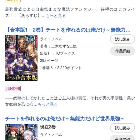
最強貴族による自由気ままな魔法ファンタジー、待望のコミカライ
ズ！！【あらすじ】…
もっと見る
【合本版1－2巻】チートを作れるのは俺だけ～無能力だけど世界最強～
ライトノベル
試し読み
著者：三木なずな...他
作品詳細
出版社：TOブックス
292ページ
1巻購入：2,220ポイント
ノベル｜巻
――奴隷のしでかしたことはご主人様の責任、それが男の甲斐性！美少
女奴隷を己に心…
もっと見る
チートを作れるのは俺だけ～無能力だけど世界最強～
現在2巻
試し読み
ライトノベル
作品詳細