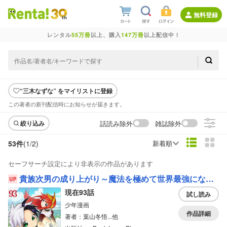
無料登録
レンタル
55万冊
以上、購入
147万冊
以上配信中！
“三木なずな” をマイリストに登録
この著者の新刊配信時にお知らせが届きます。
話読み除外
雑誌除外
絞り込み
53件
(1/
2
)
新着順
セーフサーチ設定により非表示の作品があります
貴族次男の成り上がり～魔法を極めて世界最強になった転生者～
現在93話
試し読み
少年漫画
作品詳細
著者：葉山冬悟...他