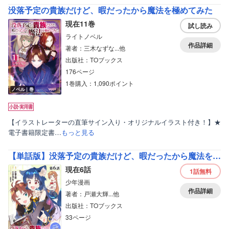
没落予定の貴族だけど、暇だったから魔法を極めてみた
現在11巻
試し読み
ライトノベル
作品詳細
著者：三木なずな...他
出版社：TOブックス
176ページ
1巻購入：1,090ポイント
ノベル｜巻
【イラストレーターの直筆サイン入り・オリジナルイラスト付き！】★
電子書籍限定書…
もっと見る
【単話版】没落予定の貴族だけど、暇だったから魔法を極めてみた～クリスはご主人様が大好き！～
現在6話
1話
無料
少年漫画
作品詳細
著者：戸瀬大輝...他
出版社：TOブックス
33ページ