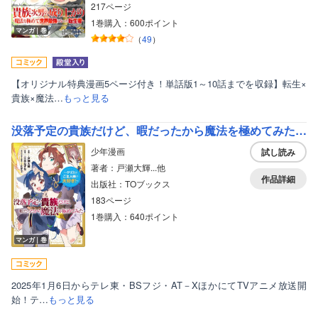
217ページ
1巻購入：600ポイント
マンガ｜巻
（
49
）
【オリジナル特典漫画5ページ付き！単話版1～10話までを収録】転生×
貴族×魔法…
もっと見る
没落予定の貴族だけど、暇だったから魔法を極めてみた～クリスはご主人様が大好き！～
少年漫画
試し読み
著者：戸瀬大輝...他
作品詳細
出版社：TOブックス
183ページ
1巻購入：640ポイント
マンガ｜巻
2025年1月6日からテレ東・BSフジ・AT－XほかにてTVアニメ放送開
始！テ…
もっと見る