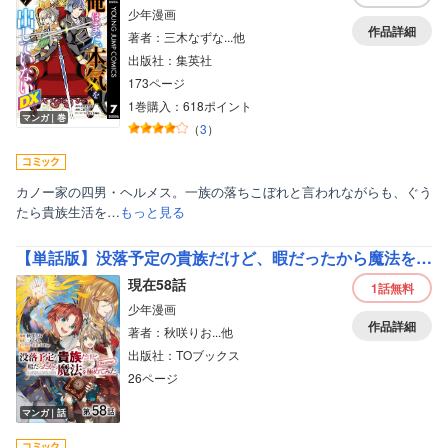
少年漫画
作品詳細
著者：三木なずな...他
出版社：集英社
173ページ
1巻購入：618ポイント
マンガ｜巻
（
3
）
カノー家の四男・ヘルメス。一族の落ちこぼれと言われながらも、ぐう
たら貴族生活を…
もっと見る
【単話版】没落予定の貴族だけど、暇だったから魔法を極めてみた＠COMIC
現在58話
1話
無料
少年漫画
作品詳細
著者：秋咲りお...他
出版社：TOブックス
26ページ
マンガ｜話