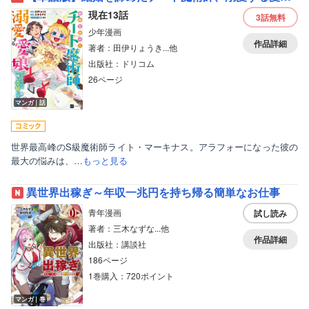
現在13話
3話
無料
少年漫画
作品詳細
著者：田伊りょうき...他
出版社：ドリコム
26ページ
マンガ｜話
世界最高峰のS級魔術師ライト・マーキナス。アラフォーになった彼の
最大の悩みは、…
もっと見る
異世界出稼ぎ～年収一兆円を持ち帰る簡単なお仕事
青年漫画
試し読み
著者：三木なずな...他
作品詳細
出版社：講談社
186ページ
1巻購入：720ポイント
マンガ｜巻