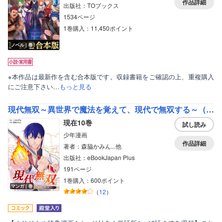
作品詳細
出版社：TOブックス
1534ページ
1巻購入：11,450ポイント
ノベル｜巻
※本作品は最新作を含む合本版です。収録書籍をご確認の上、重複購入
にご注意下さい…
もっと見る
現代無双～異世界で魔法を覚えて、現代で無双する～（合本版）
現在10巻
試し読み
少年漫画
作品詳細
著者：森脇かみん...他
出版社：eBookJapan Plus
191ページ
1巻購入：600ポイント
マンガ｜巻
（
12
）