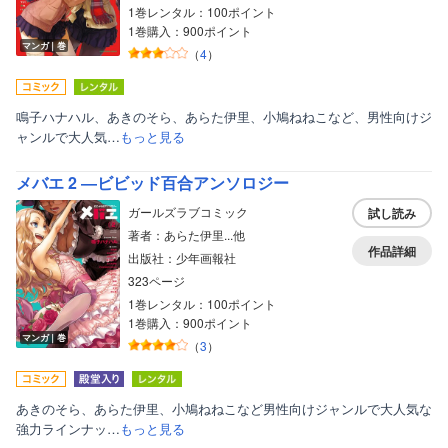
1巻レンタル：100ポイント
1巻購入：900ポイント
マンガ｜巻
（
4
）
鳴子ハナハル、あきのそら、あらた伊里、小鳩ねねこなど、男性向けジ
ャンルで大人気…
もっと見る
メバエ 2 ―ビビッド百合アンソロジー
ガールズラブコミック
試し読み
著者：あらた伊里...他
作品詳細
出版社：少年画報社
323ページ
1巻レンタル：100ポイント
1巻購入：900ポイント
マンガ｜巻
（
3
）
あきのそら、あらた伊里、小鳩ねねこなど男性向けジャンルで大人気な
強力ラインナッ…
もっと見る