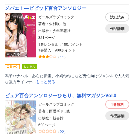
メバエ 1 ―ビビッド百合アンソロジー
ガールズラブコミック
試し読み
著者：朱村咲...他
作品詳細
出版社：少年画報社
321ページ
1巻レンタル：100ポイント
1巻購入：900ポイント
マンガ｜巻
（
11
）
鳴子ハナハル、あらた伊里、小鳩ねねこなど男性向けジャンルで大人気
な強力ラインナ…
もっと見る
ピュア百合アンソロジーひらり、無料マガジンVol.0
ガールズラブコミック
1巻
無料
著者：雨隠ギド...他
作品詳細
出版社：新書館
620ページ
（
22
）