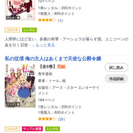
121ページ
1巻レンタル：200ポイント
1巻購入：800ポイント
マンガ｜巻
（
3
）
人間界にほど近い、多腕の将軍・アーシェラが暮らす国。ユニコーンの
血を引く召使・…
もっと見る
私の従僕 俺の主人はあくまで天使な公爵令嬢
【全3巻】
完結
試し読み
青年漫画
作品詳細
著者：トール...他
出版社：アース・スター エンターテイ
メント
184ページ
マンガ｜巻
1巻レンタル：200ポイント
1巻購入：600ポイント
（
26
）