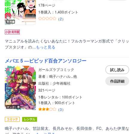
178ページ
1巻購入：1,400ポイント
（
2
）
実用書
マニュアルを読みたくないあなたに！フルカラーマンガ形式で「クリッ
プスタジオ」の…
もっと見る
メバエ 5 ―ビビッド百合アンソロジー
ガールズラブコミック
試し読み
著者：鳴子ハナハル...他
作品詳細
出版社：少年画報社
321ページ
1巻レンタル：100ポイント
1巻購入：900ポイント
マンガ｜巻
（
3
）
鳴子ハナハル、甘詰留太、長月みそか、長田佳奈、FC、あらた伊里な