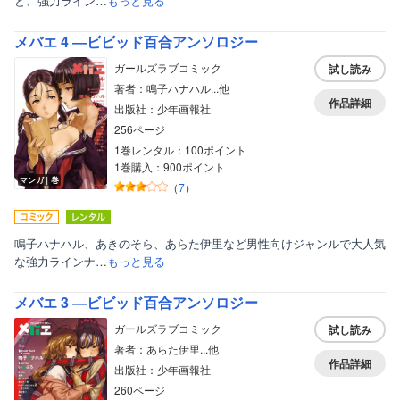
ど、強力ライン…
もっと見る
メバエ 4 ―ビビッド百合アンソロジー
ガールズラブコミック
試し読み
著者：鳴子ハナハル...他
作品詳細
出版社：少年画報社
256ページ
1巻レンタル：100ポイント
1巻購入：900ポイント
マンガ｜巻
（
7
）
鳴子ハナハル、あきのそら、あらた伊里など男性向けジャンルで大人気
な強力ラインナ…
もっと見る
ボーイズラブ
メバエ 3 ―ビビッド百合アンソロジー
ティーンズラブ
ガールズラブコミック
試し読み
美女・美少女
著者：あらた伊里...他
作品詳細
女性写真集
出版社：少年画報社
260ページ