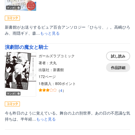
マンガ｜巻
新書館がお送りするピュア百合アンソロジー「ひらり、」。高嶋ひろ
み、雨隠ギド、森…
もっと見る
演劇部の魔女と騎士
ガールズラブコミック
試し読み
著者：犬丸
作品詳細
出版社：新書館
172ページ
1巻購入：800ポイント
（
4
）
マンガ｜巻
今も昨日のように覚えている。舞台の上の別世界。あの日の不思議な気
持ちは、半年経…
もっと見る