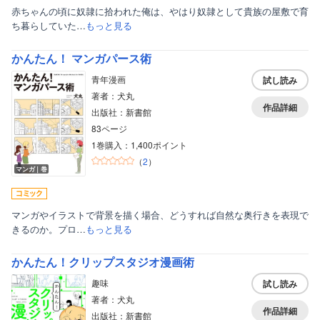
赤ちゃんの頃に奴隷に拾われた俺は、やはり奴隷として貴族の屋敷で育
ち暮らしていた…
もっと見る
かんたん！ マンガパース術
青年漫画
試し読み
著者：犬丸
作品詳細
出版社：新書館
83ページ
1巻購入：1,400ポイント
（
2
）
マンガ｜巻
マンガやイラストで背景を描く場合、どうすれば自然な奥行きを表現で
きるのか。プロ…
もっと見る
かんたん！クリップスタジオ漫画術
趣味
試し読み
著者：犬丸
作品詳細
出版社：新書館