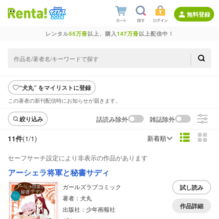
無料登録
レンタル
55万冊
以上、購入
147万冊
以上配信中！
“犬丸” をマイリストに登録
この著者の新刊配信時にお知らせが届きます。
話読み除外
雑誌除外
絞り込み
11件
(1/
1
)
新着順
セーフサーチ設定により非表示の作品があります
アーシェラ将軍と秘書サディ
ガールズラブコミック
試し読み
著者：犬丸
作品詳細
出版社：少年画報社