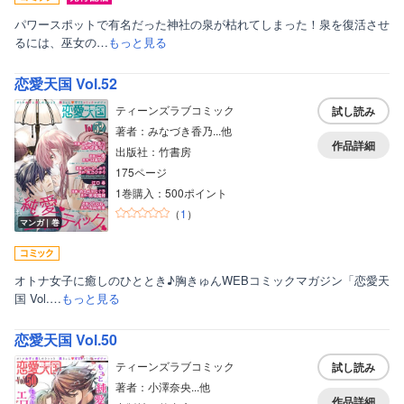
パワースポットで有名だった神社の泉が枯れてしまった！泉を復活させ
るには、巫女の…
もっと見る
恋愛天国 Vol.52
ティーンズラブコミック
試し読み
著者：みなづき香乃...他
作品詳細
出版社：竹書房
175ページ
1巻購入：500ポイント
（
1
）
マンガ｜巻
オトナ女子に癒しのひととき♪胸きゅんWEBコミックマガジン「恋愛天
国 Vol.…
もっと見る
恋愛天国 Vol.50
ティーンズラブコミック
試し読み
著者：小澤奈央...他
作品詳細