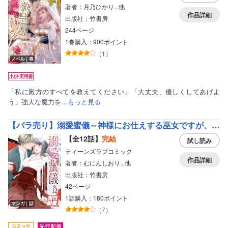
著者：月乃ひかり...他
作品詳細
出版社：竹書房
244ページ
1巻購入：900ポイント
（
1
）
ノベル｜巻
「私に殿方のすべてを教えてください」「大丈夫、優しくしてあげよ
う」強大な魔力を…
もっと見る
【バラ売り】溺愛蜜儀～神様にお仕えする巫女ですが、欲情した氏子総代と秘密の儀式をいたします！
【全12話】
完結
試し読み
ティーンズラブコミック
作品詳細
著者：むにんしおり...他
出版社：竹書房
42ページ
1話購入：180ポイント
マンガ｜話
（
7
）