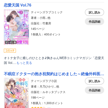
恋愛天国 Vol.76
ティーンズラブコミック
試し読み
著者：小雨...他
作品詳細
出版社：竹書房
145ページ
1巻購入：400ポイント
マンガ｜巻
オトナ女子に癒しのひととき♪胸きゅんWEBコミックマガジン「恋愛天
国 Vol.…
もっと見る
不眠症ドクターの抱き枕契約はじめました～絶倫外科医のとろける愛で今夜も離してもらえません！～
ティーンズラブ小説
試し読み
著者：月乃ひかり...他
作品詳細
出版社：ルネッタブックス
198ページ
1巻購入：1,300ポイント