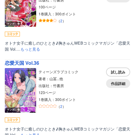
100ページ
1巻購入：300ポイント
（
2
）
マンガ｜巻
オトナ女子に癒しのひととき♪胸きゅんWEBコミックマガジン「恋愛天
国 Vol.…
もっと見る
恋愛天国 Vol.36
ティーンズラブコミック
試し読み
著者：山冨...他
作品詳細
出版社：竹書房
123ページ
1巻購入：300ポイント
（
2
）
マンガ｜巻
オトナ女子に癒しのひととき♪胸きゅんWEBコミックマガジン「恋愛天
国 Vol.…
もっと見る