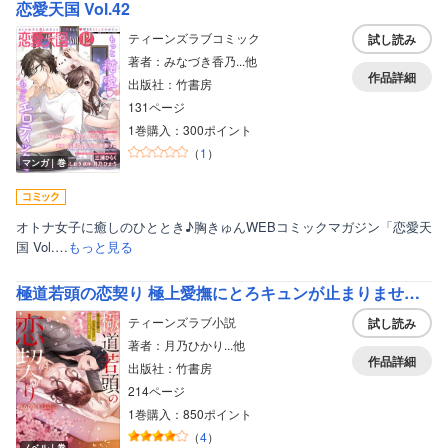
恋愛天国 Vol.42
ティーンズラブコミック
試し読み
著者：みなづき香乃...他
作品詳細
出版社：竹書房
131ページ
1巻購入：300ポイント
（
1
）
マンガ｜巻
オトナ女子に癒しのひととき♪胸きゅんWEBコミックマガジン「恋愛天
国 Vol.…
もっと見る
極道若頭の恋契り 極上愛撫にとろキュンが止まりません！
ティーンズラブ小説
試し読み
著者：月乃ひかり...他
作品詳細
出版社：竹書房
214ページ
1巻購入：850ポイント
（
4
）
ノベル｜巻