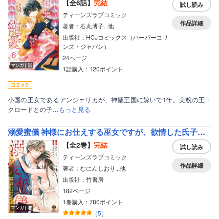
【全6話】
完結
試し読み
ティーンズラブコミック
作品詳細
著者：石丸博子...他
出版社：HCJコミックス（ハーパーコリ
ンズ・ジャパン）
24ページ
マンガ｜話
1話購入：120ポイント
小国の王女であるアンジェリカが、神聖王国に嫁いで1年。美貌の王・
クロードとの子…
もっと見る
溺愛蜜儀 神様にお仕えする巫女ですが、欲情した氏子総代と秘密の儀式をいたします！【特典付き】
【全2巻】
完結
試し読み
ティーンズラブコミック
作品詳細
著者：むにんしおり...他
出版社：竹書房
182ページ
1巻購入：780ポイント
マンガ｜巻
（
5
）