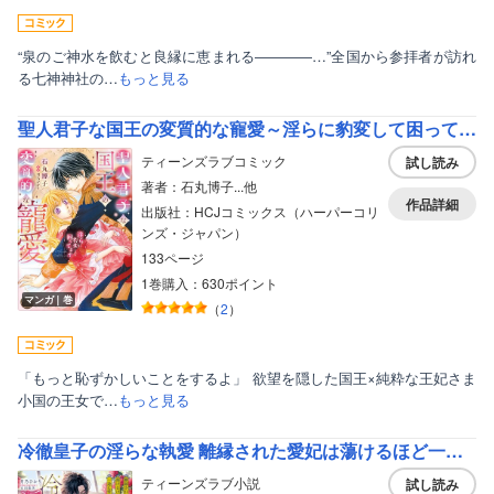
“泉のご神水を飲むと良縁に恵まれる――――…”全国から参拝者が訪れ
る七神神社の…
もっと見る
聖人君子な国王の変質的な寵愛～淫らに豹変して困ってます～
ティーンズラブコミック
試し読み
著者：石丸博子...他
作品詳細
出版社：HCJコミックス（ハーパーコリ
ンズ・ジャパン）
133ページ
1巻購入：630ポイント
マンガ｜巻
（
2
）
「もっと恥ずかしいことをするよ」 欲望を隠した国王×純粋な王妃さま
小国の王女で…
もっと見る
冷徹皇子の淫らな執愛 離縁された愛妃は蕩けるほど一途に愛されて
ティーンズラブ小説
試し読み