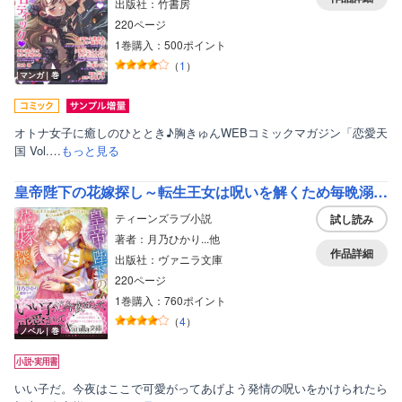
出版社：竹書房
220ページ
1巻購入：500ポイント
（
1
）
マンガ｜巻
オトナ女子に癒しのひととき♪胸きゅんWEBコミックマガジン「恋愛天
国 Vol.…
もっと見る
皇帝陛下の花嫁探し～転生王女は呪いを解くため毎晩溺愛されています～
ティーンズラブ小説
試し読み
著者：月乃ひかり...他
作品詳細
出版社：ヴァニラ文庫
220ページ
ボーイズラブ
1巻購入：760ポイント
（
4
）
ティーンズラブ
ノベル｜巻
美女・美少女
いい子だ。今夜はここで可愛がってあげよう発情の呪いをかけられたら
女性写真集