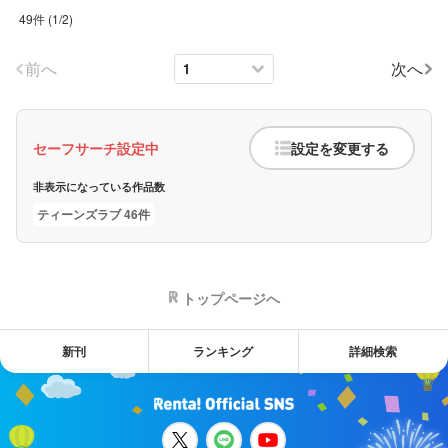
49件
(
1
/
2
)
前へ
次へ
セーフサーチ設定中
設定を変更する
非表示になっている作品数
ティーンズラブ 46件
トップページへ
新刊
ランキング
詳細検索