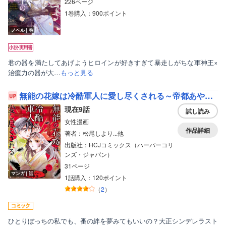
226ページ
1巻購入：900ポイント
ノベル｜巻
君の器を満たしてあげようヒロインが好きすぎて暴走しがちな軍神王×
治癒力の器が大…
もっと見る
無能の花嫁は冷酷軍人に愛し尽くされる～帝都あやかし恋夜伽～【分冊版】
現在9話
試し読み
女性漫画
作品詳細
著者：松尾しより...他
出版社：HCJコミックス（ハーパーコリ
ンズ・ジャパン）
31ページ
マンガ｜話
1話購入：120ポイント
（
2
）
ひとりぼっちの私でも、番の絆を夢みてもいいの？大正シンデレラスト