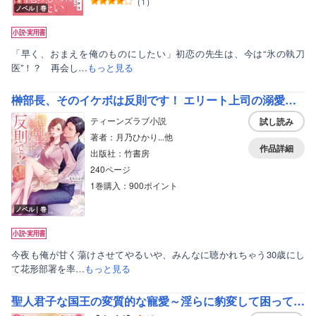
（
1
）
ノベル｜巻
「早く、おまえを俺のものにしたい」初恋の先生は、今は“氷の執刀
医”！？ 再会し…
もっと見る
榊部長、そのイケボは反則です！ エリート上司の溺愛ボイスに今夜もとろとろです
ティーンズラブ小説
試し読み
著者：月乃ひかり...他
作品詳細
出版社：竹書房
240ページ
1巻購入：900ポイント
ノベル｜巻
今夜も俺が甘く蕩けさせてやるいや、みんなに聴かれちゃう30歳にし
て花形部署を率…
もっと見る
聖人君子な国王の変質的な寵愛～淫らに豹変して困ってます～【分冊版】