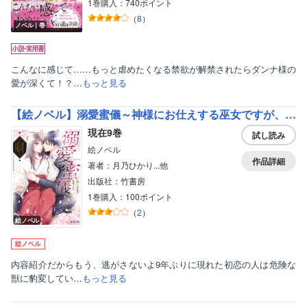
1巻購入：740ポイント
（
8
）
ノベル｜巻
こんなに感じて……もっと虐めたくなる禁欲が解禁されたらダンナ様の
愛が深くて！？…
もっと見る
【絵ノベル】溺愛蜜儀～神様にお仕えする巫女ですが、欲情した氏子総代と秘密の儀式をいたします！
現在9巻
試し読み
絵ノベル
作品詳細
著者：月乃ひかり...他
出版社：竹書房
1巻購入：100ポイント
（
2
）
絵ノベル
内容紹介だからもう、逃がさないよ9年ぶりに現れた初恋の人は危険な
獣に豹変してい…
もっと見る