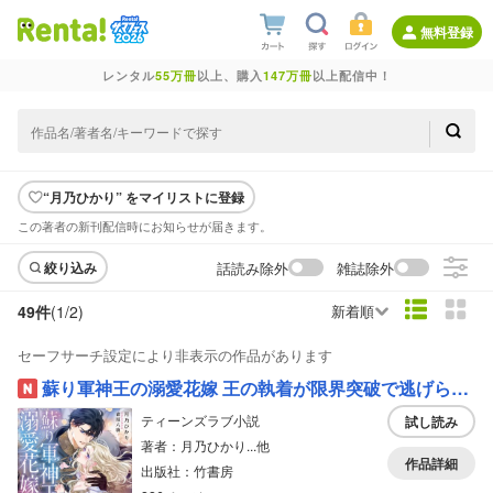
無料登録
レンタル
55万冊
以上、購入
147万冊
以上配信中！
“月乃ひかり” をマイリストに登録
この著者の新刊配信時にお知らせが届きます。
話読み除外
雑誌除外
絞り込み
49件
(1/
2
)
新着順
セーフサーチ設定により非表示の作品があります
蘇り軍神王の溺愛花嫁 王の執着が限界突破で逃げられません
ティーンズラブ小説
試し読み
著者：月乃ひかり...他
作品詳細
出版社：竹書房