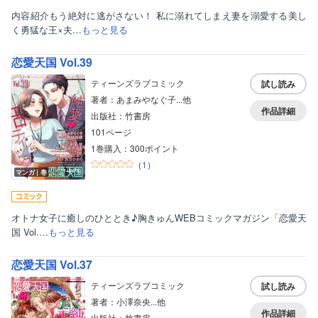
内容紹介もう絶対に逃がさない！ 私に溺れてしまえ妻を溺愛する美し
く勇猛な王×夫…
もっと見る
恋愛天国 Vol.39
ティーンズラブコミック
試し読み
著者：あまみやなぐ子...他
作品詳細
出版社：竹書房
101ページ
1巻購入：300ポイント
（
1
）
マンガ｜巻
オトナ女子に癒しのひととき♪胸きゅんWEBコミックマガジン「恋愛天
国 Vol.…
もっと見る
恋愛天国 Vol.37
ティーンズラブコミック
試し読み
著者：小澤奈央...他
作品詳細
出版社：竹書房