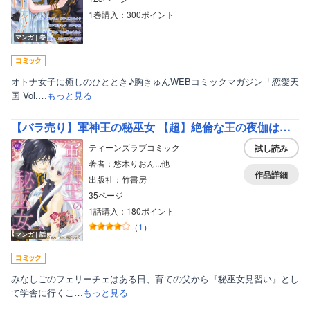
1巻購入：300ポイント
マンガ｜巻
オトナ女子に癒しのひととき♪胸きゅんWEBコミックマガジン「恋愛天
国 Vol.…
もっと見る
【バラ売り】軍神王の秘巫女 【超】絶倫な王の夜伽は激しすぎます！
ティーンズラブコミック
試し読み
著者：悠木りおん...他
作品詳細
出版社：竹書房
35ページ
1話購入：180ポイント
（
1
）
マンガ｜話
みなしごのフェリーチェはある日、育ての父から『秘巫女見習い』とし
て学舎に行くこ…
もっと見る