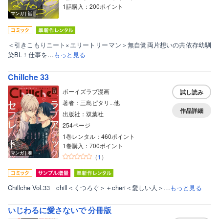
1話購入：200ポイント
マンガ｜話
＜引きこもりニート×エリートリーマン＞無自覚両片想いの共依存幼馴
染BL！仕事を…
もっと見る
Chillche 33
ボーイズラブ漫画
試し読み
著者：三島ピタリ...他
作品詳細
出版社：双葉社
254ページ
1巻レンタル：460ポイント
1巻購入：700ポイント
マンガ｜巻
（
1
）
Chillche Vol.33 chill＜くつろぐ＞＋cheri＜愛しい人＞…
もっと見る
いじわるに愛さないで 分冊版