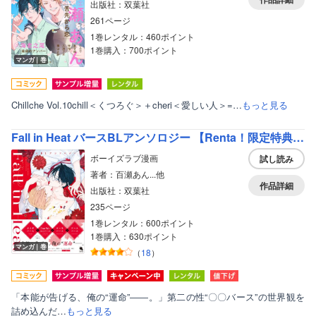
出版社：双葉社
261ページ
1巻レンタル：460ポイント
1巻購入：700ポイント
マンガ｜巻
Chillche Vol.10chill＜くつろぐ＞＋cheri＜愛しい人＞=…
もっと見る
Fall in Heat バースBLアンソロジー 【Renta！限定特典付き】
ボーイズラブ漫画
試し読み
著者：百瀬あん...他
作品詳細
出版社：双葉社
235ページ
1巻レンタル：600ポイント
1巻購入：630ポイント
マンガ｜巻
（
18
）
「本能が告げる、俺の“運命”――。」第二の性“〇〇バース”の世界観を
詰め込んだ…
もっと見る