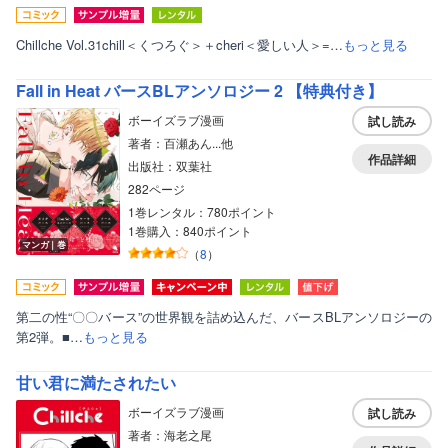
Chillche Vol.31chill＜くつろぐ＞＋cheri＜愛しい人＞=…
もっと見る
Fall in Heat バースBLアンソロジー 2 【特典付き】
ボーイズラブ漫画
試し読み
著者：百瀬あん...他
作品詳細
出版社：双葉社
282ページ
1巻レンタル：780ポイント
1巻購入：840ポイント
マンガ｜巻
（
8
）
第二の性“〇〇バース”の世界観を詰め込んだ、バースBLアンソロジーの
第2弾。■…
もっと見る
甘い君に満たされたい
ボーイズラブ漫画
試し読み
著者：海老之尾