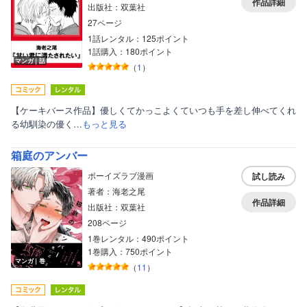
作品詳細
出版社：双葉社
27ページ
1話レンタル：125ポイント
1話購入：180ポイント
マンガ｜話
（
1
）
【ケーキバース作品】優しくてかっこよくていつも手を差し伸べてくれ
る幼馴染の優く…
もっと見る
箱庭のアンバー
ボーイズラブ漫画
試し読み
著者：海老之尾
作品詳細
出版社：双葉社
208ページ
ボーイズラブ
1巻レンタル：490ポイント
ティーンズラブ
1巻購入：750ポイント
マンガ｜巻
（
11
）
美女・美少女
女性写真集