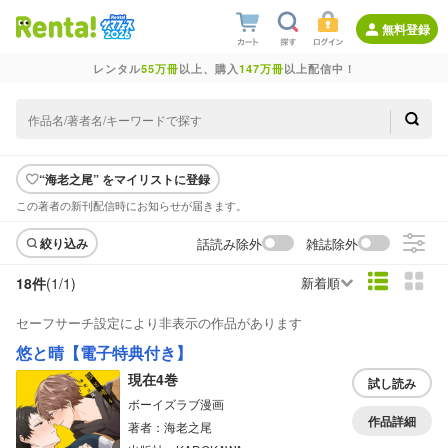
無料登録
レンタル
55万冊
以上、購入
147万冊
以上配信中！
“海老之尾” をマイリストに登録
この著者の新刊配信時にお知らせが届きます。
話読み除外
雑誌除外
絞り込み
18件
(1/
1
)
新着順
セーフサーチ設定により非表示の作品があります
悠と晴【電子特典付き】
現在4巻
試し読み
ボーイズラブ漫画
作品詳細
著者：海老之尾