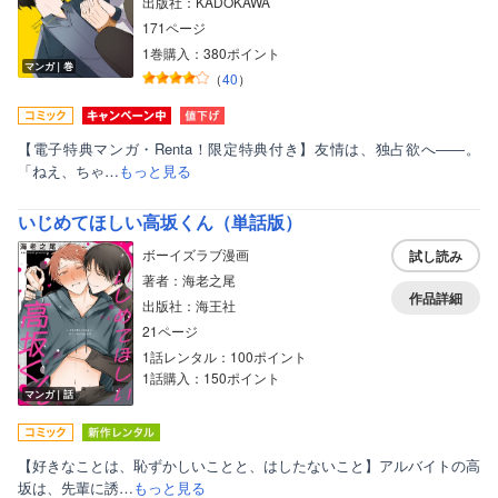
出版社：KADOKAWA
171ページ
1巻購入：380ポイント
マンガ｜巻
（
40
）
【電子特典マンガ・Renta！限定特典付き】友情は、独占欲へ――。
「ねえ、ちゃ…
もっと見る
いじめてほしい高坂くん（単話版）
ボーイズラブ漫画
試し読み
著者：海老之尾
作品詳細
出版社：海王社
21ページ
1話レンタル：100ポイント
1話購入：150ポイント
マンガ｜話
【好きなことは、恥ずかしいことと、はしたないこと】アルバイトの高
坂は、先輩に誘…
もっと見る