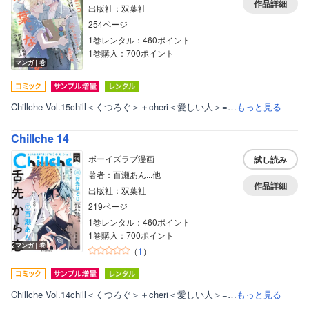
作品詳細
出版社：双葉社
254ページ
1巻レンタル：460ポイント
1巻購入：700ポイント
マンガ｜巻
Chillche Vol.15chill＜くつろぐ＞＋cheri＜愛しい人＞=…
もっと見る
Chillche 14
ボーイズラブ漫画
試し読み
著者：百瀬あん...他
作品詳細
出版社：双葉社
219ページ
1巻レンタル：460ポイント
1巻購入：700ポイント
マンガ｜巻
（
1
）
Chillche Vol.14chill＜くつろぐ＞＋cheri＜愛しい人＞=…
もっと見る