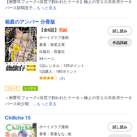
【御曹司フォーク×深窓で飼われたケーキ】極上の甘エロ共依存ケーキ
バース財閥息子…
もっと見る
箱庭のアンバー 分冊版
【全6話】
完結
試し読み
ボーイズラブ漫画
作品詳細
著者：海老之尾
出版社：双葉社
34ページ
1話レンタル：125ポイント
マンガ｜話
1話購入：180ポイント
（
9
）
＜御曹司フォーク×深窓で飼われたケーキ＞極上の甘エロ共依存ケーキ
バース幼少期、…
もっと見る
Chillche 15
ボーイズラブ漫画
試し読み
著者：茶葉なな...他