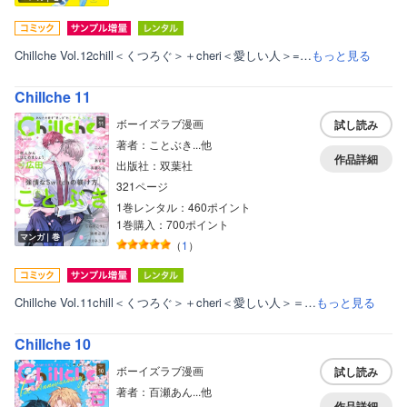
Chillche Vol.12chill＜くつろぐ＞＋cheri＜愛しい人＞=…
もっと見る
Chillche 11
ボーイズラブ漫画
試し読み
著者：ことぶき...他
作品詳細
出版社：双葉社
321ページ
1巻レンタル：460ポイント
1巻購入：700ポイント
マンガ｜巻
（
1
）
Chillche Vol.11chill＜くつろぐ＞＋cheri＜愛しい人＞＝…
もっと見る
Chillche 10
ボーイズラブ漫画
試し読み
著者：百瀬あん...他
作品詳細