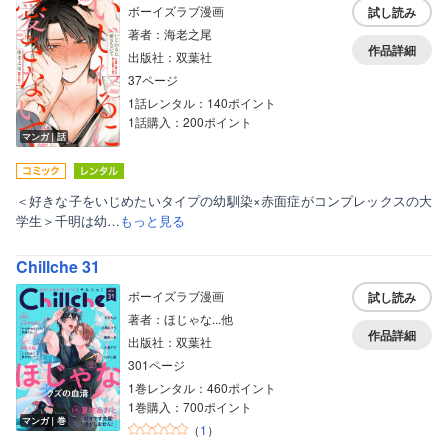
ボーイズラブ漫画
試し読み
著者：海老之尾
作品詳細
出版社：双葉社
37ページ
1話レンタル：140ポイント
1話購入：200ポイント
マンガ｜話
＜好きな子をいじめたいタイプの幼馴染×赤面症がコンプレックスの大
学生＞千明は幼…
もっと見る
Chillche 31
ボーイズラブ漫画
試し読み
著者：ほじゃな...他
作品詳細
出版社：双葉社
301ページ
1巻レンタル：460ポイント
1巻購入：700ポイント
マンガ｜巻
（
1
）