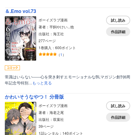
＆.Emo vol.73
ボーイズラブ漫画
試し読み
著者：平飼やけい...他
作品詳細
出版社：海王社
277ページ
1巻購入：600ポイント
（
1
）
マンガ｜巻
常識はいらない――心を突き刺すエモーショナルなBLマガジン創刊6周
年記念号特別…
もっと見る
かわいそうなやつ！ 分冊版
ボーイズラブ漫画
試し読み
著者：海老之尾
作品詳細
出版社：双葉社
39ページ
1話レンタル：140ポイント