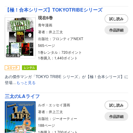
【極！合本シリーズ】TOKYOTRIBEシリーズ
現在6巻
試し読み
青年漫画
作品詳細
著者：井上三太
出版社：フロンティアNEXT
565ページ
1巻レンタル：720ポイント
マンガ｜巻
1巻購入：1,440ポイント
あの傑作マンガ「TOKYO TRIBE シリーズ」が【極！合本シリーズ】に
登場…
もっと見る
三太のLAライフ
ルポ・エッセイ漫画
試し読み
著者：井上三太
作品詳細
出版社：ジーオーティー
188ページ
1巻購入：1,700ポイント