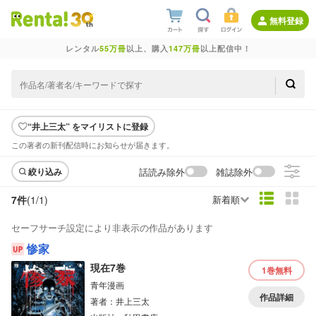
無料登録
レンタル
55万冊
以上、購入
147万冊
以上配信中！
“井上三太” をマイリストに登録
この著者の新刊配信時にお知らせが届きます。
話読み除外
雑誌除外
絞り込み
7件
(1/
1
)
新着順
セーフサーチ設定により非表示の作品があります
惨家
現在7巻
1巻
無料
青年漫画
作品詳細
著者：井上三太