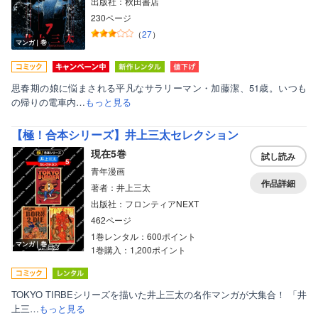
出版社：秋田書店
230ページ
（
27
）
マンガ｜巻
思春期の娘に悩まされる平凡なサラリーマン・加藤潔、51歳。いつも
の帰りの電車内…
もっと見る
【極！合本シリーズ】井上三太セレクション
現在5巻
試し読み
青年漫画
作品詳細
著者：井上三太
出版社：フロンティアNEXT
462ページ
1巻レンタル：600ポイント
マンガ｜巻
1巻購入：1,200ポイント
TOKYO TIRBEシリーズを描いた井上三太の名作マンガが大集合！ 「井
上三…
もっと見る