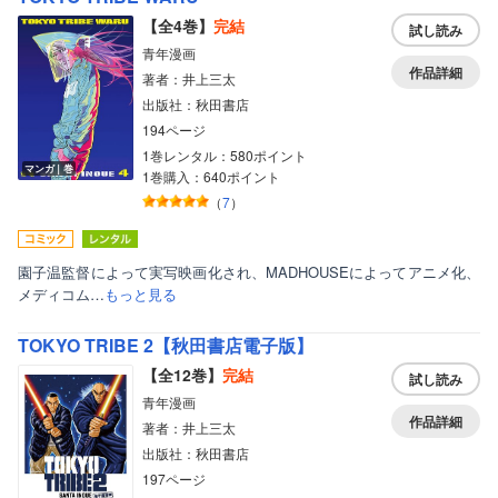
【全4巻】
完結
試し読み
青年漫画
作品詳細
著者：井上三太
出版社：秋田書店
194ページ
1巻レンタル：580ポイント
マンガ｜巻
1巻購入：640ポイント
（
7
）
園子温監督によって実写映画化され、MADHOUSEによってアニメ化、
メディコム…
もっと見る
TOKYO TRIBE 2【秋田書店電子版】
【全12巻】
完結
試し読み
青年漫画
作品詳細
著者：井上三太
出版社：秋田書店
197ページ