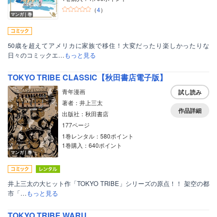
（
4
）
マンガ｜巻
50歳を超えてアメリカに家族で移住！大変だったり楽しかったりな
日々のコミックエ…
もっと見る
TOKYO TRIBE CLASSIC【秋田書店電子版】
ボーイズラブ
青年漫画
試し読み
ティーンズラブ
著者：井上三太
作品詳細
美女・美少女
出版社：秋田書店
177ページ
女性写真集
1巻レンタル：580ポイント
1巻購入：640ポイント
マンガ｜巻
井上三太の大ヒット作「TOKYO TRIBE」シリーズの原点！！ 架空の都
市「…
もっと見る
TOKYO TRIBE WARU