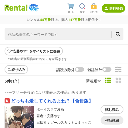
無料登録
レンタル
55万冊
以上、購入
147万冊
以上配信中！
“安藤やす” をマイリストに登録
この著者の新刊配信時にお知らせが届きます。
話読み除外
雑誌除外
絞り込み
5件
(1/
1
)
新着順
セーフサーチ設定により非表示の作品があります
どっちも愛してくれるよね？【合冊版】
ボーイズラブ漫画
試し読み
著者：安藤やす
作品詳細
出版社：ガールスカウトコミックス