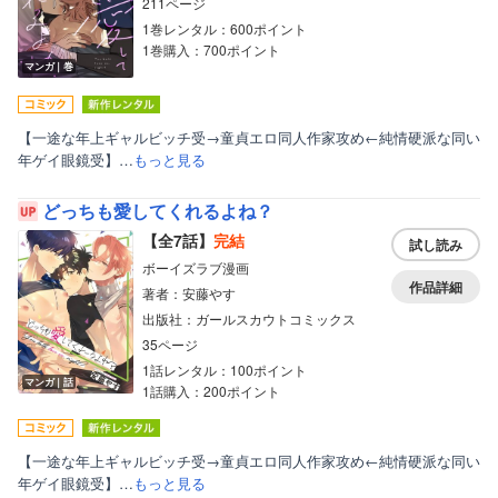
211ページ
1巻レンタル：600ポイント
1巻購入：700ポイント
マンガ｜巻
【一途な年上ギャルビッチ受→童貞エロ同人作家攻め←純情硬派な同い
年ゲイ眼鏡受】…
もっと見る
どっちも愛してくれるよね？
【全7話】
完結
試し読み
ボーイズラブ漫画
作品詳細
著者：安藤やす
出版社：ガールスカウトコミックス
35ページ
1話レンタル：100ポイント
マンガ｜話
1話購入：200ポイント
【一途な年上ギャルビッチ受→童貞エロ同人作家攻め←純情硬派な同い
年ゲイ眼鏡受】…
もっと見る