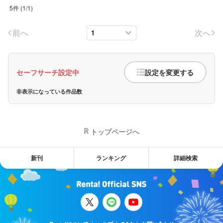
5件
(
1
/
1
)
前へ
次へ
セーフサーチ設定中
設定を変更する
非表示になっている作品数
トップページへ
新刊
ランキング
詳細検索