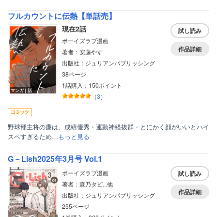
フルカウントに伝熱【単話売】
現在2話
試し読み
ボーイズラブ漫画
作品詳細
著者：安藤やす
出版社：ジュリアンパブリッシング
38ページ
1話購入：150ポイント
マンガ｜話
（
3
）
野球部主将の廉は、成績優秀・運動神経抜群・とにかく顔がいいとハイ
スペすぎるため…
もっと見る
ボーイズラブ
G－Lish2025年3月号 Vol.1
ティーンズラブ
ボーイズラブ漫画
試し読み
美女・美少女
著者：森乃タピ...他
作品詳細
出版社：ジュリアンパブリッシング
女性写真集
255ページ