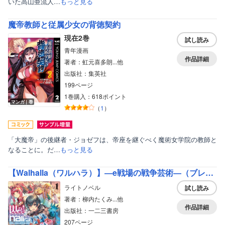
いた高山亜流人…
もっと見る
魔帝教師と従属少女の背徳契約
現在2巻
試し読み
青年漫画
作品詳細
著者：虹元喜多朗...他
出版社：集英社
199ページ
1巻購入：618ポイント
マンガ｜巻
（
1
）
「大魔帝」の後継者・ジョゼフは、帝座を継ぐべく魔術女学院の教師と
なることに。だ…
もっと見る
【Walhalla（ワルハラ）】―e戦場の戦争芸術―（ブレイブ文庫）
ライトノベル
試し読み
著者：柳内たくみ...他
作品詳細
出版社：一二三書房
207ページ