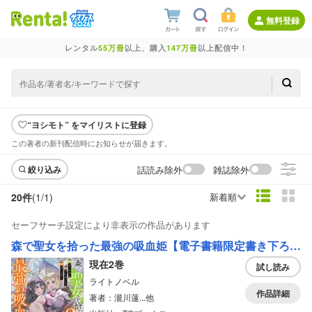
無料登録
レンタル
55万冊
以上、購入
147万冊
以上配信中！
“ヨシモト” をマイリストに登録
この著者の新刊配信時にお知らせが届きます。
話読み除外
雑誌除外
絞り込み
20件
(1/
1
)
新着順
セーフサーチ設定により非表示の作品があります
森で聖女を拾った最強の吸血姫【電子書籍限定書き下ろしSS付き】
現在2巻
試し読み
ライトノベル
作品詳細
著者：瀧川蓮...他