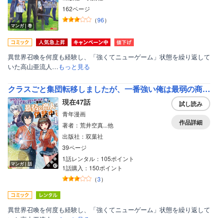
162ページ
（
96
）
マンガ｜巻
異世界召喚を何度も経験し、「強くてニューゲーム」状態を繰り返して
いた高山亜流人…
もっと見る
クラスごと集団転移しましたが、一番強い俺は最弱の商人に偽装中です。（コミック） 分冊版
現在47話
試し読み
青年漫画
作品詳細
著者：荒井空真...他
出版社：双葉社
39ページ
1話レンタル：105ポイント
マンガ｜話
1話購入：150ポイント
（
3
）
異世界召喚を何度も経験し、「強くてニューゲーム」状態を繰り返して