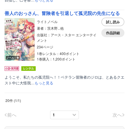
善人のおっさん、冒険者を引退して孤児院の先生になる
ライトノベル
試し読み
著者：茨木野...他
作品詳細
出版社：アース・スター エンターテイ
メント
234ページ
1巻レンタル：400ポイント
ノベル｜巻
1巻購入：1,200ポイント
ようこそ、私たちの孤児院へ！！ベテラン冒険者のジロは、とあるクエ
スト中に大怪我…
もっと見る
20件
(
1
/
1
)
前へ
次へ