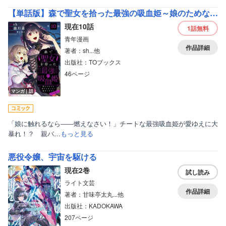
【単話版】森で聖女を拾った最強の吸血姫～娘のためなら国でもあっさり滅ぼします！～＠COMIC
現在10話
1話
無料
青年漫画
作品詳細
著者：sh...他
出版社：TOブックス
46ページ
マンガ｜話
「娘に触れるなら――燃えなさい！」チートな最強吸血姫が愛ゆえに大
暴れ！？ 親バ…
もっと見る
悪役令嬢、宇宙を駆ける
現在2巻
試し読み
ライト文芸
作品詳細
著者：甘味亭太丸...他
出版社：KADOKAWA
207ページ