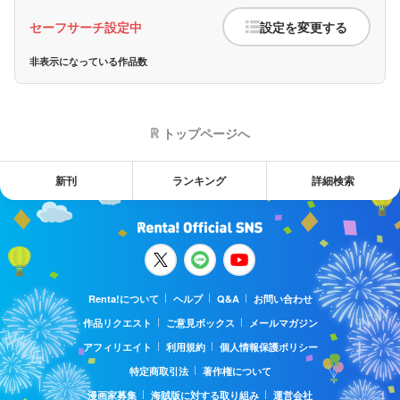
セーフサーチ設定中
設定を変更する
非表示になっている作品数
トップページへ
新刊
ランキング
詳細検索
Renta!について
ヘルプ
Q&A
お問い合わせ
作品リクエスト
ご意見ボックス
メールマガジン
アフィリエイト
利用規約
個人情報保護ポリシー
特定商取引法
著作権について
漫画家募集
海賊版に対する取り組み
運営会社