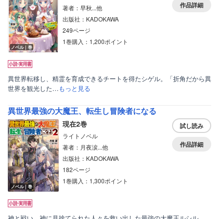
作品詳細
著者：早秋...他
出版社：KADOKAWA
249ページ
1巻購入：1,200ポイント
ノベル｜巻
異世界転移し、精霊を育成できるチートを得たシゲル。「折角だから異
世界を観光した…
もっと見る
異世界最強の大魔王、転生し冒険者になる
現在2巻
試し読み
ライトノベル
作品詳細
著者：月夜涙...他
出版社：KADOKAWA
182ページ
1巻購入：1,300ポイント
ノベル｜巻
神と戦い、神に見捨てられた人々を救い出した最強の大魔王ルシル。