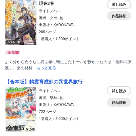
現在2巻
試し読み
ライトノベル
作品詳細
著者：クガ...他
出版社：KADOKAWA
209ページ
1巻購入：1,300ポイント
ノベル｜巻
よく分からぬうちに異世界に転生したトールが授かったのは「薬師の加
護」。薬の材料…
もっと見る
【合本版】精霊育成師の異世界旅行
ライトノベル
試し読み
著者：早秋...他
作品詳細
出版社：KADOKAWA
722ページ
1巻購入：3,600ポイント
ノベル｜巻