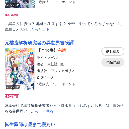
1巻購入：1,300ポイント
ノベル｜巻
「異星人に勝つ？ 地球へ生還する？ 全部、やってやろうじゃない！」
異星人との戦…
もっと見る
元構造解析研究者の異世界冒険譚
【全10巻】
完結
試し読み
ライトノベル
作品詳細
著者：犬社護...他
出版社：アルファポリス
246ページ
1巻購入：1,200ポイント
ノベル｜巻
製薬会社で構造解析研究者だった持水薫（もちみずかおる）は、魔法の
ある異世界ガー…
もっと見る
転生薬師は昼まで寝たい