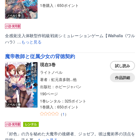
1巻購入：650ポイント
ノベル｜巻
全感覚没入体験型作戦級戦術シミュレーションゲーム【Walhalla《ワル
ハラ》…
もっと見る
魔帝教師と従属少女の背徳契約
現在3巻
試し読み
ライトノベル
作品詳細
著者：虹元喜多朗...他
出版社：ホビージャパン
190ページ
1巻レンタル：325ポイント
ノベル｜巻
1巻購入：650ポイント
（
1
）
「好色」の力を秘めた大魔帝の後継者、ジョゼフ。彼は魔術界の頂点を
目指し、己を慕…
もっと見る