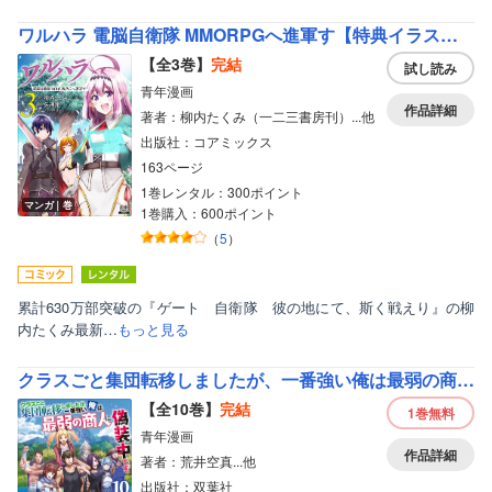
ワルハラ 電脳自衛隊 MMORPGへ進軍す【特典イラスト付き】
【全3巻】
完結
試し読み
青年漫画
作品詳細
著者：柳内たくみ（一二三書房刊）...他
出版社：コアミックス
163ページ
1巻レンタル：300ポイント
マンガ｜巻
1巻購入：600ポイント
（
5
）
累計630万部突破の『ゲート 自衛隊 彼の地にて、斯く戦えり』の柳
内たくみ最新…
もっと見る
クラスごと集団転移しましたが、一番強い俺は最弱の商人に偽装中です。（コミック）
【全10巻】
完結
1巻
無料
青年漫画
作品詳細
著者：荒井空真...他
出版社：双葉社