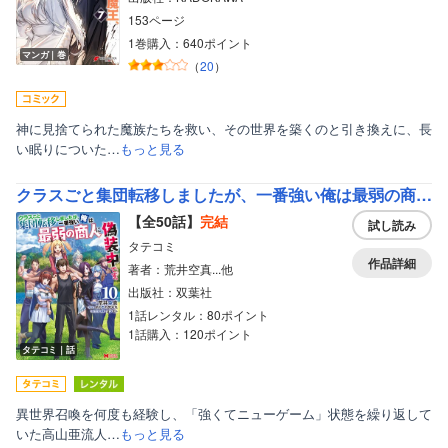
153ページ
1巻購入：640ポイント
マンガ｜巻
（
20
）
神に見捨てられた魔族たちを救い、その世界を築くのと引き換えに、長
い眠りについた…
もっと見る
クラスごと集団転移しましたが、一番強い俺は最弱の商人に偽装中です。（コミック）
【全50話】
完結
試し読み
タテコミ
作品詳細
著者：荒井空真...他
出版社：双葉社
1話レンタル：80ポイント
1話購入：120ポイント
タテコミ｜話
異世界召喚を何度も経験し、「強くてニューゲーム」状態を繰り返して
いた高山亜流人…
もっと見る