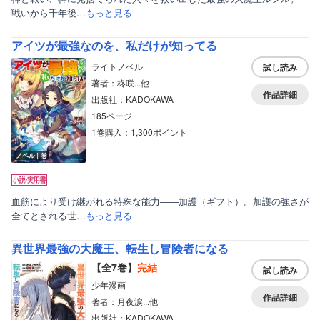
戦いから千年後…
もっと見る
アイツが最強なのを、私だけが知ってる
ライトノベル
試し読み
著者：柊咲...他
作品詳細
出版社：KADOKAWA
185ページ
1巻購入：1,300ポイント
ノベル｜巻
ボーイズラブ
血筋により受け継がれる特殊な能力――加護（ギフト）。加護の強さが
ティーンズラブ
全てとされる世…
もっと見る
美女・美少女
異世界最強の大魔王、転生し冒険者になる
女性写真集
【全7巻】
完結
試し読み
少年漫画
作品詳細
著者：月夜涙...他
出版社：KADOKAWA