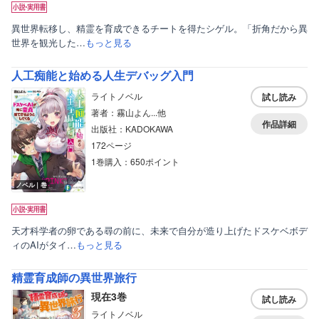
異世界転移し、精霊を育成できるチートを得たシゲル。「折角だから異
世界を観光した…
もっと見る
人工痴能と始める人生デバッグ入門
ライトノベル
試し読み
著者：霧山よん...他
作品詳細
出版社：KADOKAWA
172ページ
1巻購入：650ポイント
ノベル｜巻
天才科学者の卵である尋の前に、未来で自分が造り上げたドスケベボデ
ィのAIがタイ…
もっと見る
精霊育成師の異世界旅行
現在3巻
試し読み
ライトノベル