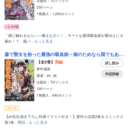
出版社：TOブックス
235ページ
1巻購入：1,200ポイント
ノベル｜巻
「娘に触れるなら――燃えなさい！」チートな最強吸血姫が愛ゆえに大
暴れ！？ 親バ…
もっと見る
森で聖女を拾った最強の吸血姫～娘のためなら国でもあっさり滅ぼします！～＠COMIC【イラスト特典付き】
【全2巻】
完結
試し読み
青年漫画
作品詳細
著者：sh...他
出版社：TOブックス
195ページ
1巻購入：640ポイント
マンガ｜巻
【sh先生描き下ろし特典イラスト付き！】原作小説第2巻＆コミックス
第1巻、同日…
もっと見る