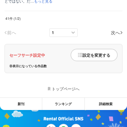
とではない。だ…
もっと見る
41件
(
1
/
2
)
前へ
次へ
セーフサーチ設定中
設定を変更する
非表示になっている作品数
トップページへ
新刊
ランキング
詳細検索