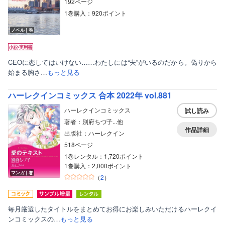
192ページ
1巻購入：920ポイント
ノベル｜巻
CEOに恋してはいけない……わたしには“夫”がいるのだから。偽りから
始まる胸さ…
もっと見る
ハーレクインコミックス 合本 2022年 vol.881
ハーレクインコミックス
試し読み
著者：別府ちづ子...他
作品詳細
出版社：ハーレクイン
518ページ
1巻レンタル：1,720ポイント
1巻購入：2,000ポイント
マンガ｜巻
（
2
）
毎月厳選したタイトルをまとめてお得にお楽しみいただけるハーレクイ
ンコミックスの…
もっと見る