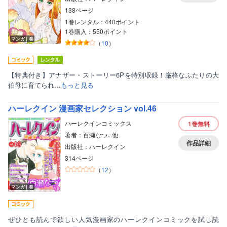
138ページ
1巻レンタル：440ポイント
1巻購入：550ポイント
マンガ｜巻
（
10
）
【特典付き】アナザー・ストーリー6Pを特別収録！厳格なふたりの大
伯母に育てられ…
もっと見る
ハーレクイン 漫画家セレクション vol.46
ハーレクインコミックス
1巻
無料
著者：百瀬なつ...他
作品詳細
出版社：ハーレクイン
314ページ
（
12
）
マンガ｜巻
ぜひとも読んで欲しい人気漫画家のハーレクインコミックを試し読