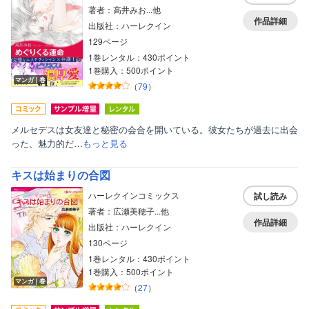
著者：高井みお...他
作品詳細
出版社：ハーレクイン
129ページ
1巻レンタル：430ポイント
1巻購入：500ポイント
マンガ｜巻
（
79
）
メルセデスは女友達と秘密の会合を開いている。彼女たちが過去に出会
った、魅力的だ…
もっと見る
キスは始まりの合図
ハーレクインコミックス
試し読み
著者：広瀬美穂子...他
作品詳細
出版社：ハーレクイン
130ページ
1巻レンタル：430ポイント
1巻購入：500ポイント
マンガ｜巻
（
27
）