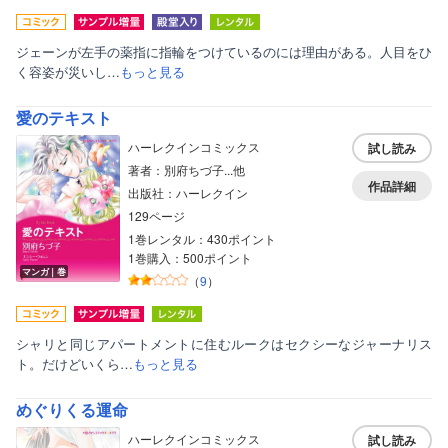
ジェーンが左手の薬指に指輪をつけているのには理由がある。人目をひ
く容姿が災いし…
もっと見る
愛のテキスト
ハーレクインコミックス
試し読み
著者：別府ちづ子...他
作品詳細
出版社：ハーレクイン
129ページ
1巻レンタル：430ポイント
1巻購入：500ポイント
マンガ｜巻
（
9
）
シャリと同じアパートメントに住むルークはセクシーなジャーナリス
ト。だけどいくら…
もっと見る
めぐりくる運命
ハーレクインコミックス
試し読み