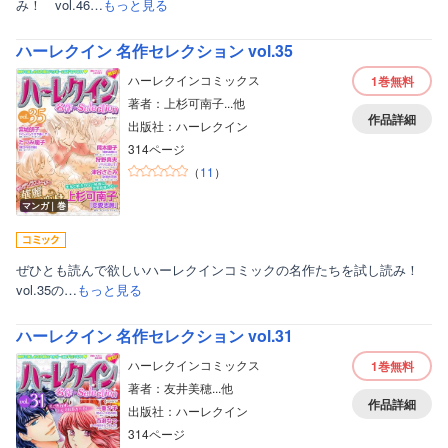
み！ vol.46…
もっと見る
ハーレクイン 名作セレクション vol.35
ハーレクインコミックス
1巻
無料
著者：上杉可南子...他
作品詳細
出版社：ハーレクイン
314ページ
（
11
）
マンガ｜巻
ぜひとも読んで欲しいハーレクインコミックの名作たちを試し読み！
vol.35の…
もっと見る
ハーレクイン 名作セレクション vol.31
ハーレクインコミックス
1巻
無料
著者：友井美穂...他
作品詳細
出版社：ハーレクイン
314ページ