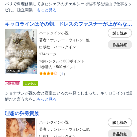
パリで料理修業してきたシェフのチェルシーは理不尽な理由で仕事をク
ビに。独立開業…
もっと見る
キャロラインはその朝、ドレスのファスナーが上がらなかった
ハーレクイン小説
試し読み
著者：ナンシー・ウォレン...他
作品詳細
出版社：ハーレクイン
174ページ
1巻レンタル：300ポイント
1巻購入：500ポイント
ノベル｜巻
（
1
）
ジョナサンが裸の女と寝室にいるのを見てしまった。キャロラインは誤
解だと言う夫を…
もっと見る
理想の独身貴族
ハーレクイン小説
試し読み
著者：ナンシー・ウォレン...他
作品詳細
出版社：ハーレクイン