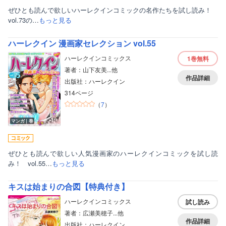
ぜひとも読んで欲しいハーレクインコミックの名作たちを試し読み！
vol.73の…
もっと見る
ハーレクイン 漫画家セレクション vol.55
ハーレクインコミックス
1巻
無料
著者：山下友美...他
作品詳細
出版社：ハーレクイン
314ページ
（
7
）
マンガ｜巻
ぜひとも読んで欲しい人気漫画家のハーレクインコミックを試し読
み！ vol.55…
もっと見る
キスは始まりの合図【特典付き】
ハーレクインコミックス
試し読み
著者：広瀬美穂子...他
作品詳細
出版社：ハーレクイン