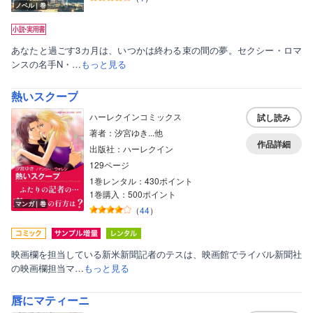
ノベル｜巻
あなたと過ごす3カ月は、いつかは終わる束の間の夢。セクシー・ロマ
ンスの名手N・…
もっと見る
熱いスクープ
ハーレクインコミックス
試し読み
著者：汐宮ゆき...他
作品詳細
出版社：ハーレクイン
129ページ
1巻レンタル：430ポイント
1巻購入：500ポイント
マンガ｜巻
（
44
）
映画欄を担当している新米新聞記者のテスは、映画館でライバル新聞社
の映画欄担当マ…
もっと見る
唇にマティーニ