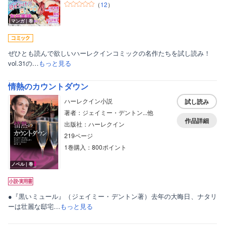
（
12
）
マンガ｜巻
ぜひとも読んで欲しいハーレクインコミックの名作たちを試し読み！
vol.31の…
もっと見る
情熱のカウントダウン
ハーレクイン小説
試し読み
著者：ジェイミー・デントン...他
作品詳細
出版社：ハーレクイン
219ページ
1巻購入：800ポイント
ノベル｜巻
ボーイズラブ
ティーンズラブ
●『黒いミュール』（ジェイミー・デントン著）去年の大晦日、ナタリ
美女・美少女
ーは壮麗な邸宅…
もっと見る
女性写真集