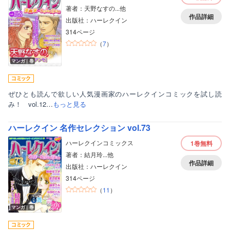
著者：天野なすの...他
作品詳細
出版社：ハーレクイン
314ページ
（
7
）
マンガ｜巻
ぜひとも読んで欲しい人気漫画家のハーレクインコミックを試し読
み！ vol.12…
もっと見る
ハーレクイン 名作セレクション vol.73
ハーレクインコミックス
1巻
無料
著者：結月玲...他
作品詳細
出版社：ハーレクイン
314ページ
（
11
）
マンガ｜巻