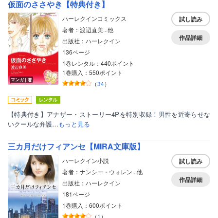
仮面のささやき【特典付き】
ハーレクインコミックス
試し読み
著者：渡辺直美...他
作品詳細
出版社：ハーレクイン
136ページ
1巻レンタル：440ポイント
1巻購入：550ポイント
マンガ｜巻
（
34
）
【特典付き】アナザー・ストーリー4Pを特別収録！男性を近寄らせな
いクールな弁護…
もっと見る
三カ月だけフィアンセ【MIRA文庫版】
ハーレクイン小説
試し読み
著者：ナンシー・ウォレン...他
作品詳細
出版社：ハーレクイン
181ページ
1巻購入：600ポイント
（
1
）