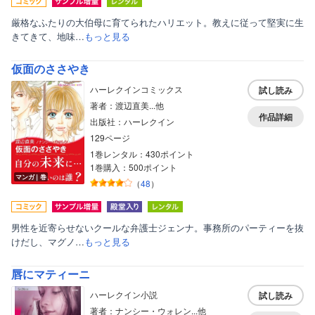
厳格なふたりの大伯母に育てられたハリエット。教えに従って堅実に生
きてきて、地味…
もっと見る
仮面のささやき
ハーレクインコミックス
試し読み
著者：渡辺直美...他
作品詳細
出版社：ハーレクイン
129ページ
1巻レンタル：430ポイント
1巻購入：500ポイント
マンガ｜巻
（
48
）
男性を近寄らせないクールな弁護士ジェンナ。事務所のパーティーを抜
けだし、マグノ…
もっと見る
唇にマティーニ
ハーレクイン小説
試し読み
著者：ナンシー・ウォレン...他