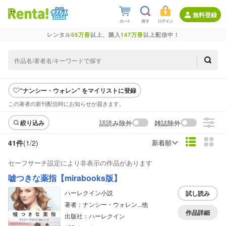
無料登録
レンタル
55万冊
以上、購入
147万冊
以上配信中！
“ナンシー・ウォレン” をマイリストに登録
この著者の新刊配信時にお知らせが届きます。
話読み除外
雑誌除外
絞り込み
41件
(1/
2
)
新着順
セーフサーチ設定により非表示の作品があります
嘘つきな薬指【mirabooks版】
ハーレクイン小説
試し読み
著者：ナンシー・ウォレン...他
作品詳細
出版社：ハーレクイン