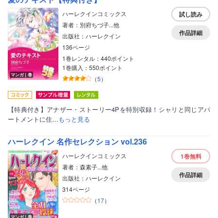
ハーレクインコミックス
試し読み
著者：別府ちづ子...他
作品詳細
出版社：ハーレクイン
136ページ
1巻レンタル：440ポイント
1巻購入：550ポイント
マンガ｜巻
（
5
）
【特典付き】アナザー・ストーリー4Pを特別収録！シャリと同じアパ
ートメントに住…
もっと見る
ハーレクイン 名作セレクション vol.236
ハーレクインコミックス
1巻
無料
著者：森素子...他
作品詳細
出版社：ハーレクイン
314ページ
（
17
）
マンガ｜巻