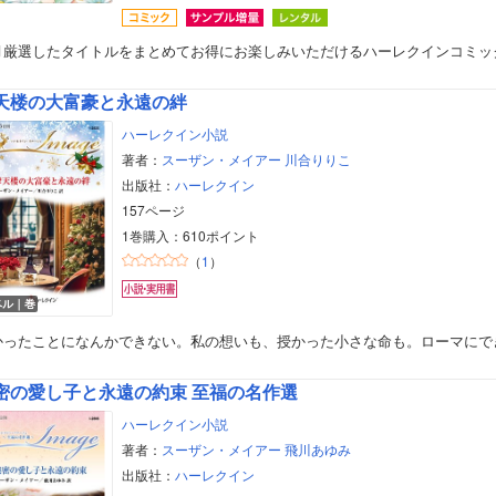
月厳選したタイトルをまとめてお得にお楽しみいただけるハーレクインコミッ
天楼の大富豪と永遠の絆
ハーレクイン小説
著者：
スーザン・メイアー
川合りりこ
出版社：
ハーレクイン
157ページ
1巻購入：610ポイント
（
1
）
ベル｜巻
かったことになんかできない。私の想いも、授かった小さな命も。ローマにで
密の愛し子と永遠の約束 至福の名作選
ハーレクイン小説
著者：
スーザン・メイアー
飛川あゆみ
出版社：
ハーレクイン