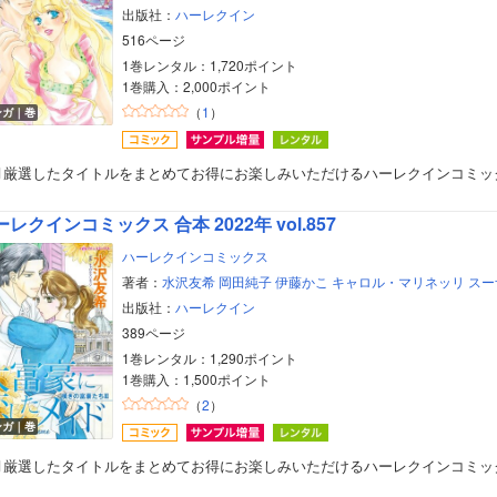
出版社：
ハーレクイン
516ページ
1巻レンタル：1,720ポイント
1巻購入：2,000ポイント
（
1
）
ンガ｜巻
月厳選したタイトルをまとめてお得にお楽しみいただけるハーレクインコミッ
レクインコミックス 合本 2022年 vol.857
ハーレクインコミックス
著者：
水沢友希
岡田純子
伊藤かこ
キャロル・マリネッリ
スー
出版社：
ハーレクイン
389ページ
1巻レンタル：1,290ポイント
1巻購入：1,500ポイント
（
2
）
ンガ｜巻
月厳選したタイトルをまとめてお得にお楽しみいただけるハーレクインコミッ