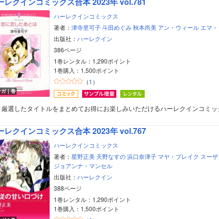
ーレクインコミックス合本 2023年 vol.781
ハーレクインコミックス
著者：
津寺里可子
斗田めぐみ
秋本尚美
アン・ウィール
エマ・
出版社：
ハーレクイン
386ページ
1巻レンタル：1,290ポイント
1巻購入：1,500ポイント
（
1
）
ンガ｜巻
月厳選したタイトルをまとめてお得にお楽しみいただけるハーレクインコミッ
ーレクインコミックス合本 2023年 vol.767
ハーレクインコミックス
著者：
星野正美
天野なすの
浜口奈津子
マヤ・ブレイク
スーザ
ジョアンナ・マンセル
出版社：
ハーレクイン
ボーイズラブ
388ページ
1巻レンタル：1,290ポイント
ティーンズラブ
1巻購入：1,500ポイント