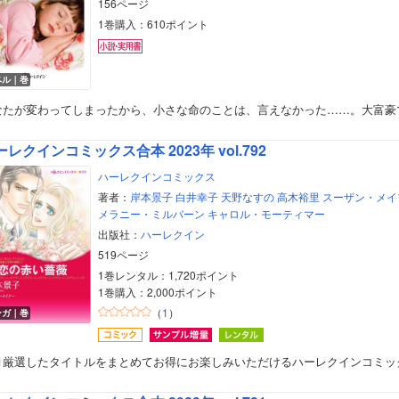
156ページ
1巻購入：610ポイント
ベル｜巻
なたが変わってしまったから、小さな命のことは、言えなかった……。大富豪
ーレクインコミックス合本 2023年 vol.792
ハーレクインコミックス
著者：
岸本景子
白井幸子
天野なすの
高木裕里
スーザン・メイ
メラニー・ミルバーン
キャロル・モーティマー
出版社：
ハーレクイン
519ページ
1巻レンタル：1,720ポイント
1巻購入：2,000ポイント
（
1
）
ンガ｜巻
月厳選したタイトルをまとめてお得にお楽しみいただけるハーレクインコミッ