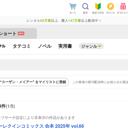
レンタル
55万冊
以上、購入
147万冊
以上配信中！
ショート
NEW
タテコミ
ノベル
実用書
ジャンル
この著者の新刊配信時にお知らせが届
“スーザン・メイアー” をマイリストに登録
4件
(1/
5
)
ーフサーチ設定により非表示の作品があります
レクインコミックス 合本 2025年 vol.66