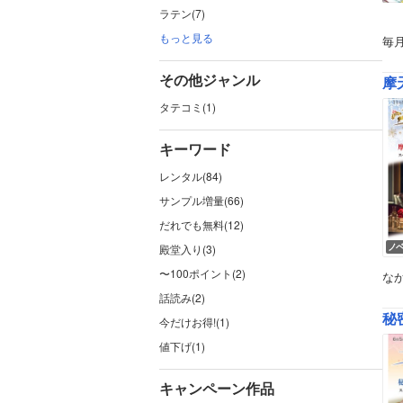
ラテン(7)
もっと見る
毎
その他ジャンル
摩
タテコミ(1)
キーワード
レンタル(84)
サンプル増量(66)
だれでも無料(12)
ノ
殿堂入り(3)
〜100ポイント(2)
な
話読み(2)
秘
今だけお得!(1)
値下げ(1)
キャンペーン作品