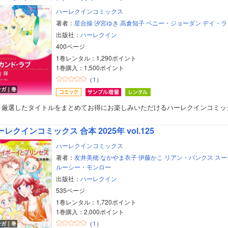
ハーレクインコミックス
著者：
星合操
汐宮ゆき
高倉知子
ペニー・ジョーダン
デイ・ラ
出版社：
ハーレクイン
400ページ
1巻レンタル：1,290ポイント
1巻購入：1,500ポイント
（
1
）
ンガ｜巻
月厳選したタイトルをまとめてお得にお楽しみいただけるハーレクインコミッ
レクインコミックス 合本 2025年 vol.125
ハーレクインコミックス
著者：
友井美穂
なかやま衣子
伊藤かこ
リアン・バンクス
スー
ルーシー・モンロー
出版社：
ハーレクイン
535ページ
1巻レンタル：1,720ポイント
1巻購入：2,000ポイント
（
1
）
ンガ｜巻