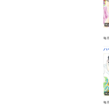
マ
毎
ハー
マ
毎