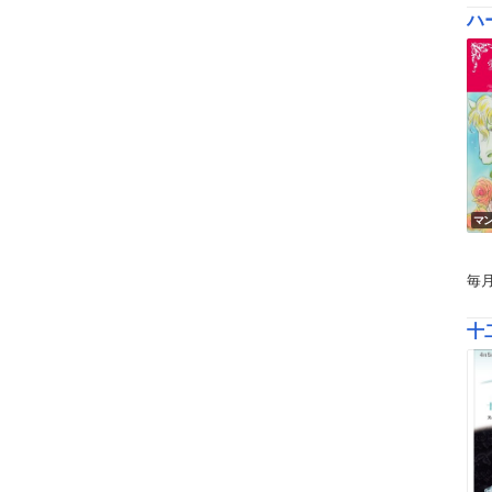
ハー
マ
毎
十