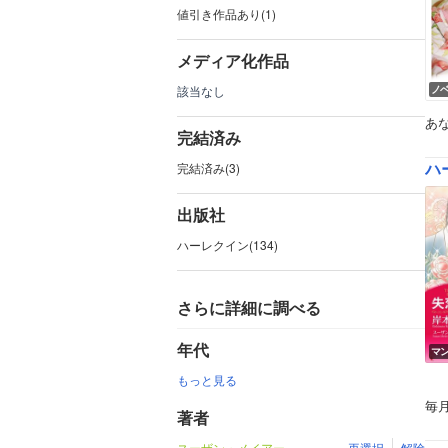
値引き作品あり(1)
メディア化作品
該当なし
ノ
あ
完結済み
ハ
完結済み(3)
出版社
ハーレクイン(134)
さらに詳細に調べる
年代
マ
もっと見る
毎
著者
スーザン・メイアー
再選択
解除