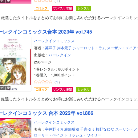
（
1
）
ンガ｜巻
美女・美少女
月厳選したタイトルをまとめてお得にお楽しみいただけるハーレクインコミッ
女性写真集
ーレクインコミックス合本 2023年 vol.745
ハーレクインコミックス
著者：
英洋子
岸本景子
シャーロット・ラム
スーザン・メイア
出版社：
ハーレクイン
256ページ
1巻レンタル：860ポイント
1巻購入：1,000ポイント
（
1
）
ンガ｜巻
月厳選したタイトルをまとめてお得にお楽しみいただけるハーレクインコミッ
レクインコミックス 合本 2022年 vol.886
ハーレクインコミックス
著者：
宇井野りお
綾部瑞穂
千家ゆう
桜野なゆな
スーザン・メ
ローリー・ペイジ
トリッシュ・ワイリー