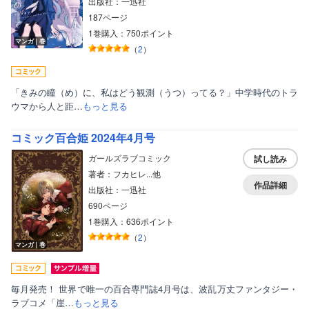
出版社：一迅社
187ページ
1巻購入：750ポイント
マンガ｜巻
（
2
）
「きみの瞳（め）に、私はどう観測（うつ）ってる？」中学時代のトラ
ウマから人と距…
もっと見る
コミック百合姫 2024年4月号
ガールズラブコミック
試し読み
著者：フカヒレ...他
作品詳細
出版社：一迅社
690ページ
1巻購入：636ポイント
（
2
）
マンガ｜巻
毎月発売！ 世界で唯一の百合専門誌4月号は、波乱万丈ファンタジー・
ラブコメ「崖…
もっと見る