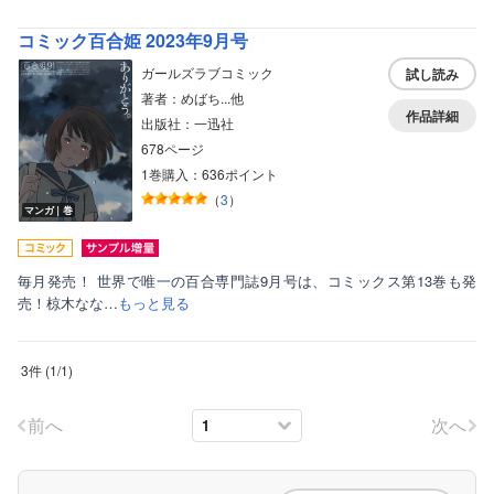
ボーイズラブ
コミック百合姫 2023年9月号
ティーンズラブ
ガールズラブコミック
試し読み
著者：めばち...他
美女・美少女
作品詳細
出版社：一迅社
女性写真集
678ページ
1巻購入：636ポイント
（
3
）
マンガ｜巻
毎月発売！ 世界で唯一の百合専門誌9月号は、コミックス第13巻も発
売！椋木なな…
もっと見る
3件
(
1
/
1
)
前へ
次へ