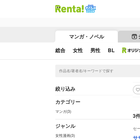
マンガ・ノベル
総合
女性
男性
BL
絞り込み
カテゴリー
マンガ(3)
3
ジャンル
セ
女性漫画(3)
サ