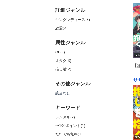
詳細ジャンル
ヤングレディース(3)
恋愛(3)
属性ジャンル
OL(3)
マ
オタク(3)
【
推し活(2)
サ
その他ジャンル
該当なし
キーワード
レンタル(2)
〜100ポイント(1)
だれでも無料(1)
マ