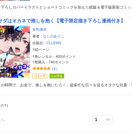
き下ろしカバーイラストとショートコミックを加えた紙版＆電子版新装コミッ
サダはオカネで推しを抱く【電子限定描き下ろし漫画付き】
女性漫画
著者：
なしのありこ
出版社：
CLLENN
192ページ
1巻レンタル：400ポイント
1巻購入：740ポイント
（
5
）
ンガ｜巻
ボーイズラブ
この時間で、お金で、推しを抱いたろ！」超多忙な日々を送るオタクな社畜・
ティーンズラブ
(
1
/
1
)
美女・美少女
女性写真集
前へ