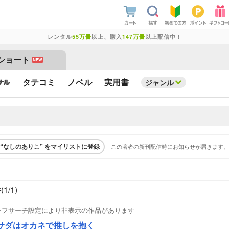
レンタル
55万冊
以上、購入
147万冊
以上配信中！
ショート
NEW
タテコミ
ノベル
実用書
ジャンル
この著者の新刊配信時にお知らせが届きます。
“なしのありこ” をマイリストに登録
件
(1/
1
)
ーフサーチ設定により非表示の作品があります
サダはオカネで推しを抱く