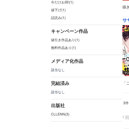
今だけお得!(1)
描
値下げ(1)
話読み(1)
サ
キャンペーン作品
値引き作品あり(1)
無料作品あり(1)
メディア化作品
該当なし
マ
完結済み
「
該当なし
3件
出版社
CLLENN(3)