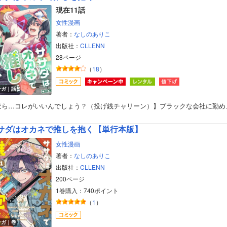
現在11話
女性漫画
著者：
なしのありこ
出版社：
CLLENN
28ページ
（
18
）
ンガ｜話
ほら…コレがいいんでしょう？（投げ銭チャリーン）】ブラックな会社に勤め
サダはオカネで推しを抱く【単行本版】
女性漫画
著者：
なしのありこ
出版社：
CLLENN
200ページ
1巻購入：740ポイント
（
1
）
ンガ｜巻