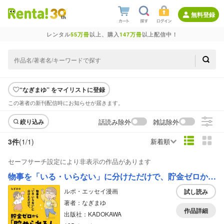
無料登録
レンタル
55万冊
以上、購入
147万冊
以上配信中！
“なぎまゆ” をマイリストに登録
この著者の新刊配信時にお知らせが届きます。
話読み除外
雑誌除外
絞り込み
3件
(1/
1
)
新着順
セーフサーチ設定により非表示の作品があります
物事を「いる・いらない」に分けただけで、貯金ゼロから「貯められる人」になりました
ルポ・エッセイ漫画
試し読み
著者：なぎまゆ
作品詳細
出版社：KADOKAWA