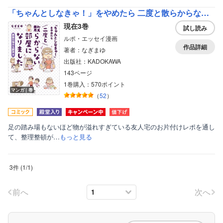
ボーイズラブ
「ちゃんとしなきゃ！」をやめたら 二度と散らからない部屋になりました
現在3巻
ティーンズラブ
試し読み
ルポ・エッセイ漫画
美女・美少女
作品詳細
著者：なぎまゆ
出版社：KADOKAWA
女性写真集
143ページ
1巻購入：570ポイント
マンガ｜巻
（
52
）
足の踏み場もないほど物が溢れすぎている友人宅のお片付けレポを通し
て、整理整頓が…
もっと見る
3件
(
1
/
1
)
前へ
次へ