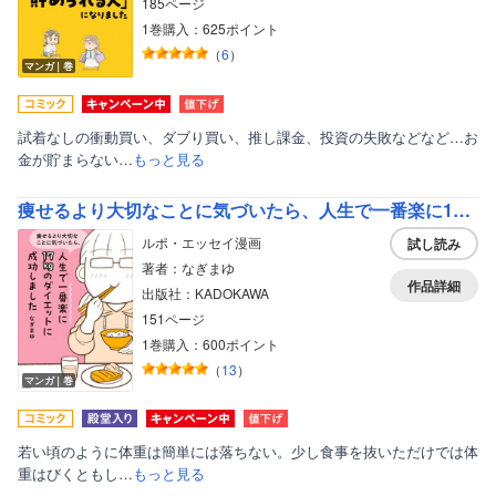
185ページ
1巻購入：625ポイント
（
6
）
マンガ｜巻
試着なしの衝動買い、ダブり買い、推し課金、投資の失敗などなど…お
金が貯まらない…
もっと見る
痩せるより大切なことに気づいたら、人生で一番楽に17kgのダイエットに成功しました
ルポ・エッセイ漫画
試し読み
著者：なぎまゆ
作品詳細
出版社：KADOKAWA
151ページ
1巻購入：600ポイント
（
13
）
マンガ｜巻
若い頃のように体重は簡単には落ちない。少し食事を抜いただけでは体
重はびくともし…
もっと見る