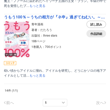
魔王・ノアールに囚われたヘイワーナ王国の王女・ブラン。牢獄の中で
死を覚悟したブ…
もっと見る
うもう100％～うちの相方が『ネ申』過ぎてねむい。～【合本版】
青年漫画
試し読み
著者：だたろう
作品詳細
出版社：three stars
188ページ
1巻購入：700ポイント
マンガ｜巻
幼い頃からアイドルに憧れ、アイドルを研究し、どうにかソロの地下ア
イドルとして活…
もっと見る
14件
(
1
/
1
)
前へ
次へ