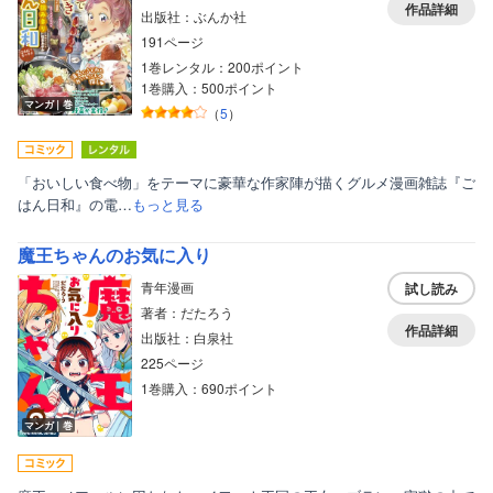
作品詳細
出版社：ぶんか社
191ページ
1巻レンタル：200ポイント
1巻購入：500ポイント
マンガ｜巻
（
5
）
「おいしい食べ物」をテーマに豪華な作家陣が描くグルメ漫画雑誌『ご
はん日和』の電…
もっと見る
魔王ちゃんのお気に入り
青年漫画
試し読み
著者：だたろう
作品詳細
出版社：白泉社
225ページ
1巻購入：690ポイント
マンガ｜巻