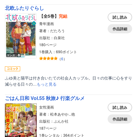
北欧ふたりぐらし
【全5巻】
完結
試し読み
青年漫画
作品詳細
著者：だたろう
出版社：白泉社
180ページ
1巻購入：690ポイント
マンガ｜巻
（
6
）
ふゆ美と陽平は付き合いたての社会人カップル。日々の仕事に心をすり
減らせる日々の…
もっと見る
ごはん日和 Vol.55 秋旅♪ 行楽グルメ
女性漫画
試し読み
著者：松本あやか...他
作品詳細
出版社：ぶんか社
187ページ
1巻レンタル：364ポイント