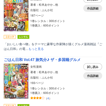
著者：松本あやか...他
作品詳細
出版社：ぶんか社
187ページ
1巻レンタル：300ポイント
1巻購入：600ポイント
マンガ｜巻
「おいしい食べ物」をテーマに豪華な作家陣が描くグルメ漫画雑誌『ご
はん日和』の電…
もっと見る
ごはん日和 Vol.47 旅気分♪ ザ・多国籍グルメ
女性漫画
試し読み
著者：松本あやか...他
作品詳細
出版社：ぶんか社
193ページ
1巻レンタル：300ポイント
1巻購入：600ポイント
マンガ｜巻
（
4
）