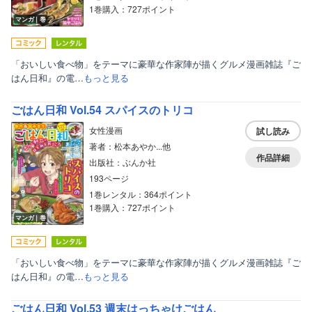
1巻購入：727ポイント
マンガ｜巻
「おいしい食べ物」をテーマに豪華な作家陣が描くグルメ漫画雑誌『ご
はん日和』の電…
もっと見る
ごはん日和 Vol.54 スパイスのトリコ
女性漫画
試し読み
著者：松本あやか...他
作品詳細
出版社：ぶんか社
193ページ
1巻レンタル：364ポイント
1巻購入：727ポイント
マンガ｜巻
「おいしい食べ物」をテーマに豪華な作家陣が描くグルメ漫画雑誌『ご
はん日和』の電…
もっと見る
ごはん日和 Vol.53 週末はっちゃけごはん