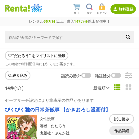
無料登録
レンタル
55万冊
以上、購入
147万冊
以上配信中！
“だたろう” をマイリストに登録
この著者の新刊配信時にお知らせが届きます。
話読み除外
雑誌除外
絞り込み
14件
(1/
1
)
新着順
セーフサーチ設定により非表示の作品があります
びくびく雅の日常茶飯事 【かきおろし漫画付】
女性漫画
試し読み
著者：だたろう
作品詳細
出版社：ぶんか社