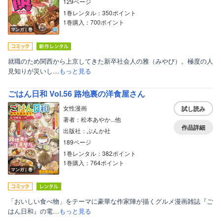
129ページ
1巻レンタル：350ポイント
1巻購入：700ポイント
マンガ｜巻
就職のため関西から上京してきた新卒社会人の雅（みやび）。極度の人
見知りが災いし…
もっと見る
ごはん日和 Vol.56 路地裏の洋食屋さん
女性漫画
試し読み
著者：松本あやか...他
作品詳細
出版社：ぶんか社
189ページ
1巻レンタル：382ポイント
1巻購入：764ポイント
マンガ｜巻
「おいしい食べ物」をテーマに豪華な作家陣が描くグルメ漫画雑誌『ご
はん日和』の電…
もっと見る