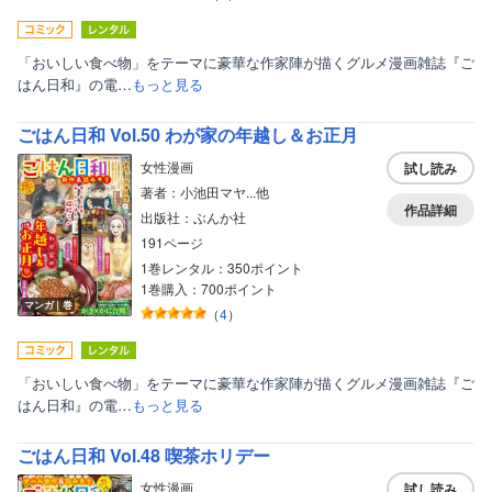
「おいしい食べ物」をテーマに豪華な作家陣が描くグルメ漫画雑誌『ご
はん日和』の電…
もっと見る
ごはん日和 Vol.50 わが家の年越し＆お正月
女性漫画
試し読み
著者：小池田マヤ...他
作品詳細
出版社：ぶんか社
191ページ
1巻レンタル：350ポイント
ボーイズラブ
1巻購入：700ポイント
マンガ｜巻
（
4
）
ティーンズラブ
美女・美少女
「おいしい食べ物」をテーマに豪華な作家陣が描くグルメ漫画雑誌『ご
女性写真集
はん日和』の電…
もっと見る
ごはん日和 Vol.48 喫茶ホリデー
女性漫画
試し読み