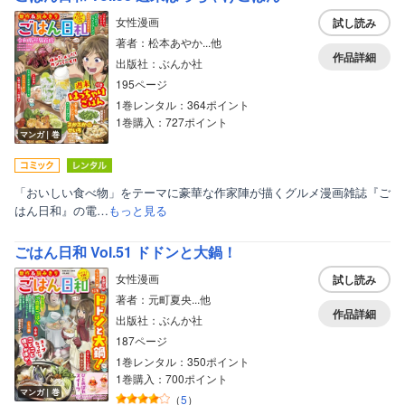
女性漫画
試し読み
著者：松本あやか...他
作品詳細
出版社：ぶんか社
195ページ
1巻レンタル：364ポイント
1巻購入：727ポイント
マンガ｜巻
「おいしい食べ物」をテーマに豪華な作家陣が描くグルメ漫画雑誌『ご
はん日和』の電…
もっと見る
ごはん日和 Vol.51 ドドンと大鍋！
女性漫画
試し読み
著者：元町夏央...他
作品詳細
出版社：ぶんか社
187ページ
1巻レンタル：350ポイント
1巻購入：700ポイント
マンガ｜巻
（
5
）