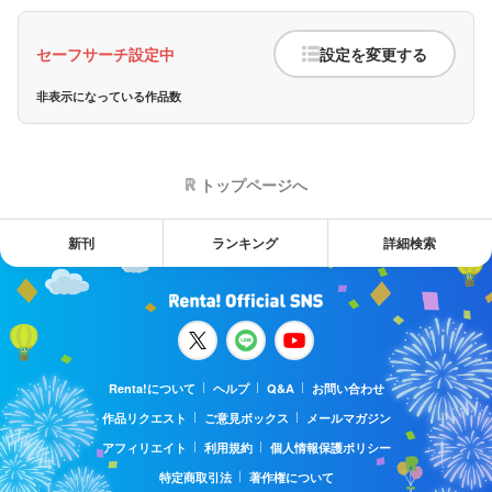
セーフサーチ設定中
設定を変更する
非表示になっている作品数
トップページへ
新刊
ランキング
詳細検索
Renta!について
ヘルプ
Q&A
お問い合わせ
作品リクエスト
ご意見ボックス
メールマガジン
アフィリエイト
利用規約
個人情報保護ポリシー
特定商取引法
著作権について