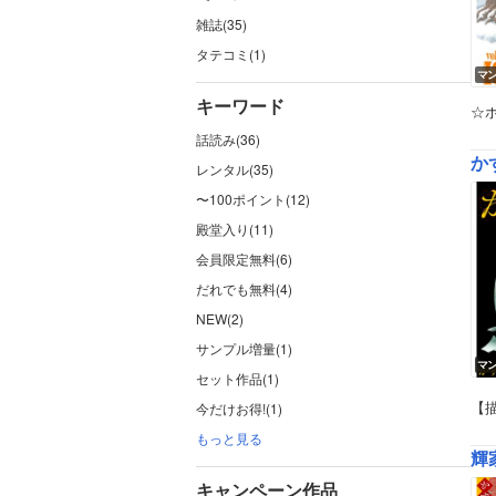
雑誌(35)
タテコミ(1)
マ
キーワード
☆ホ
話読み(36)
か
レンタル(35)
〜100ポイント(12)
殿堂入り(11)
会員限定無料(6)
だれでも無料(4)
NEW(2)
サンプル増量(1)
マ
セット作品(1)
【
今だけお得!(1)
もっと見る
輝
キャンペーン作品