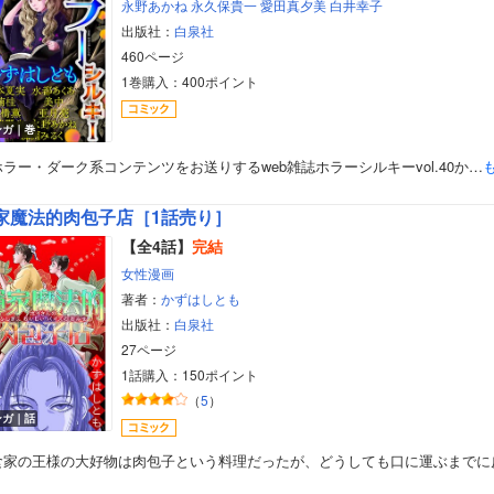
永野あかね
永久保貴一
愛田真夕美
白井幸子
出版社：
白泉社
460ページ
1巻購入：400ポイント
ンガ｜巻
ラー・ダーク系コンテンツをお送りするweb雑誌ホラーシルキーvol.40か…
家魔法的肉包子店［1話売り］
【全4話】
完結
女性漫画
著者：
かずはしとも
出版社：
白泉社
27ページ
1話購入：150ポイント
（
5
）
ンガ｜話
食家の王様の大好物は肉包子という料理だったが、どうしても口に運ぶまでに