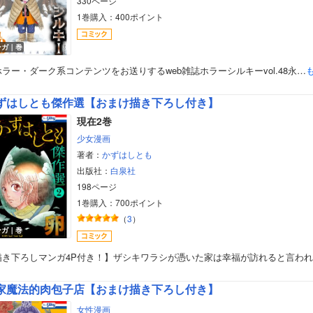
330ページ
1巻購入：400ポイント
ンガ｜巻
ラー・ダーク系コンテンツをお送りするweb雑誌ホラーシルキーvol.48永…
ずはしとも傑作選【おまけ描き下ろし付き】
現在2巻
少女漫画
著者：
かずはしとも
出版社：
白泉社
198ページ
1巻購入：700ポイント
（
3
）
ンガ｜巻
描き下ろしマンガ4P付き！】ザシキワラシが憑いた家は幸福が訪れると言わ
家魔法的肉包子店【おまけ描き下ろし付き】
女性漫画