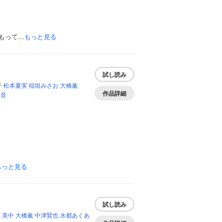
もって…
もっと見る
試し読み
子
松本夏実
稲垣みさお
大橋薫
作品詳細
初音
もっと見る
試し読み
実
美中
大橋薫
中津賢也
水都あくあ