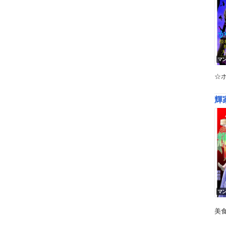
マ
☆ホ
輝
マ
美