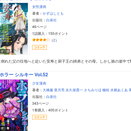
女性漫画
著者：
かずはしとも
出版社：
白泉社
46ページ
1話購入：150ポイント
（
2
）
ンガ｜話
に倒れた父の任地へと赴いた安寿と厨子王の姉弟とその母。しかし旅の途中で
ホラー シルキー Vol.52
少女漫画
著者：
大橋薫
亜月亮
永久保貴一
さちみりほ
楠桂
水都あくあ
出版社：
白泉社
343ページ
1巻購入：400ポイント
ンガ｜巻