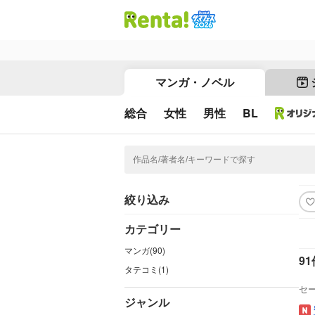
マンガ・ノベル
総合
女性
男性
BL
絞り込み
カテゴリー
マンガ(90)
91
タテコミ(1)
セ
ジャンル