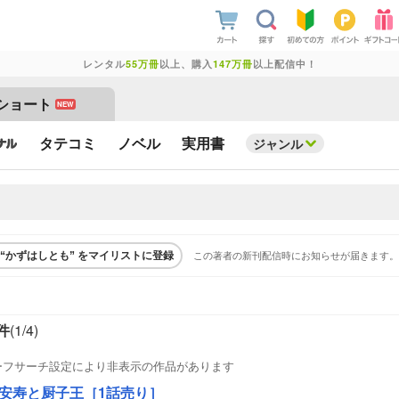
レンタル
55万冊
以上、購入
147万冊
以上配信中！
ショート
NEW
タテコミ
ノベル
実用書
ジャンル
この著者の新刊配信時にお知らせが届きます。
“かずはしとも” をマイリストに登録
件
(1/
4
)
ーフサーチ設定により非表示の作品があります
安寿と厨子王［1話売り］