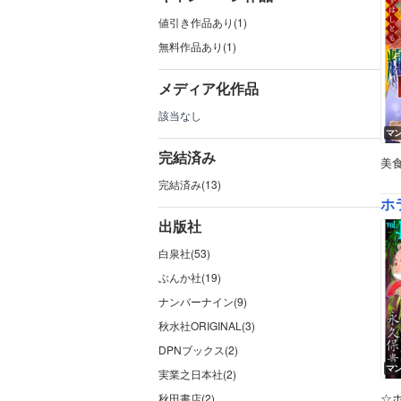
値引き作品あり(1)
無料作品あり(1)
メディア化作品
該当なし
マ
完結済み
美
完結済み(13)
ホラ
出版社
白泉社(53)
ぶんか社(19)
ナンバーナイン(9)
秋水社ORIGINAL(3)
DPNブックス(2)
マ
実業之日本社(2)
☆ホ
秋田書店(2)