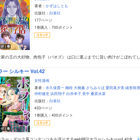
著者：
かずはしとも
出版社：
白泉社
177ページ
1巻購入：700ポイント
ンガ｜巻
食家の王の大好物、肉包子（パオズ） は口に運ぶまでに旨い肉汁がこぼれて
ー シルキー Vol.42
女性漫画
著者：
永久保貴一
楠桂
大橋薫
さちみりほ
愛田真夕美
緒形裕
仲村健史
浜田翔子
白井幸子
美中
桑原水菜
出版社：
白泉社
433ページ
1巻購入：400ポイント
ボーイズラブ
ンガ｜巻
ティーンズラブ
ラー・ダーク系コンテンツをお送りするweb雑誌ホラーシルキーvol.42永…