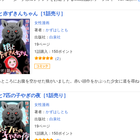
美女・美少女
と赤ずきんちゃん［1話売り］
女性写真集
女性漫画
著者：
かずはしとも
出版社：
白泉社
19ページ
1話購入：150ポイント
（
2
）
ンガ｜話
るところにお腹を空かせた狼がいました。赤い頭巾をかぶった少女に道を尋ね
と7匹の子やぎの夜［1話売り］
女性漫画
著者：
かずはしとも
出版社：
白泉社
19ページ
1話購入：150ポイント