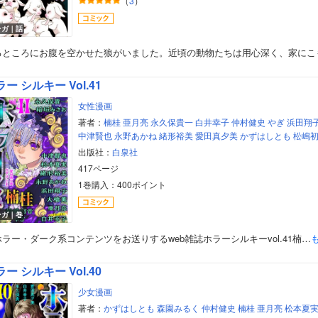
（
3
）
ンガ｜話
るところにお腹を空かせた狼がいました。近頃の動物たちは用心深く、家にこ
ー シルキー Vol.41
女性漫画
著者：
楠桂
亜月亮
永久保貴一
白井幸子
仲村健史
やぎ
浜田翔
中津賢也
永野あかね
緒形裕美
愛田真夕美
かずはしとも
松嶋
出版社：
白泉社
417ページ
1巻購入：400ポイント
ンガ｜巻
ラー・ダーク系コンテンツをお送りするweb雑誌ホラーシルキーvol.41楠…
ー シルキー Vol.40
少女漫画
著者：
かずはしとも
森園みるく
仲村健史
楠桂
亜月亮
松本夏