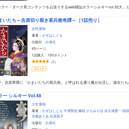
ラー・ダーク系コンテンツをお送りするweb雑誌ホラーシルキーvol.52大…
まいたち～吉原切り裂き甚兵衛奇譚～［1話売り］
女性漫画
著者：
かずはしとも
出版社：
白泉社
43ページ
1話購入：150ポイント
（
2
）
ンガ｜話
戸・吉原界隈に「かまいたちの甚兵衛」と呼ばれる通り魔が出没し、遊女たち
ー シルキー Vol.48
少女漫画
著者：
かずはしとも
中津賢也
楠桂
さちみりほ
永久保貴一
稲
水都あくあ
石原苑子
出版社：
白泉社