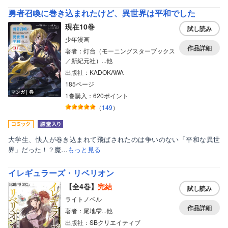
勇者召喚に巻き込まれたけど、異世界は平和でした
現在10巻
試し読み
少年漫画
作品詳細
著者：灯台（モーニングスターブックス
／新紀元社）...他
出版社：KADOKAWA
185ページ
マンガ｜巻
1巻購入：620ポイント
（
149
）
大学生、快人が巻き込まれて飛ばされたのは争いのない「平和な異世
界」だった！？魔…
もっと見る
イレギュラーズ・リベリオン
【全4巻】
完結
試し読み
ライトノベル
作品詳細
著者：尾地雫...他
出版社：SBクリエイティブ