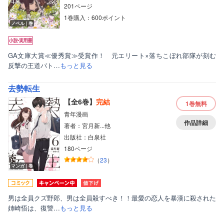
201ページ
1巻購入：600ポイント
ノベル｜巻
GA文庫大賞≪優秀賞≫受賞作！ 元エリート×落ちこぼれ部隊が刻む
反撃の王道バト…
もっと見る
去勢転生
【全6巻】
完結
1巻
無料
青年漫画
作品詳細
著者：宮月新...他
出版社：白泉社
180ページ
（
23
）
マンガ｜巻
男は全員クズ野郎、男は全員殺すべき！！最愛の恋人を暴漢に殺された
姉崎悟は、復讐…
もっと見る