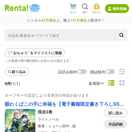
無料登録
レンタル
55万冊
以上、購入
147万冊
以上配信中！
“おちゃう” をマイリストに登録
この著者の新刊配信時にお知らせが届きます。
話読み除外
雑誌除外
絞り込み
9件
(1/
1
)
新着順
セーフサーチ設定により非表示の作品があります
願わくばこの手に幸福を【電子書籍限定書き下ろしSS付き】
現在3巻
試し読み
ライトノベル
作品詳細
著者：ショーン田中...他