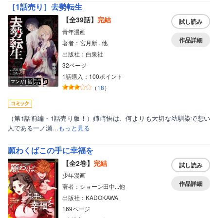
［1話売り］去勢転生
ボーイズラブ
【全39話】
完結
試し読み
ティーンズラブ
青年漫画
作品詳細
著者：宮月新...他
美女・美少女
出版社：白泉社
女性写真集
32ページ
1話購入：100ポイント
マンガ｜話
（
18
）
（第1話前編・1話売り版！）姉崎悟は、何よりも大切な幼馴染で想い
人である一ノ瀬…
もっと見る
願わくばこの手に幸福を
【全2巻】
完結
試し読み
少年漫画
作品詳細
著者：ショーン田中...他
出版社：KADOKAWA
169ページ