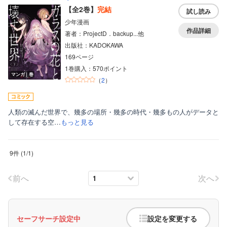
【全2巻】
完結
試し読み
少年漫画
作品詳細
著者：ProjectD．backup...他
出版社：KADOKAWA
169ページ
1巻購入：570ポイント
マンガ｜巻
（
2
）
人類の滅んだ世界で、幾多の場所・幾多の時代・幾多もの人がデータと
して存在する空…
もっと見る
9件
(
1
/
1
)
前へ
次へ
セーフサーチ設定中
設定を変更する