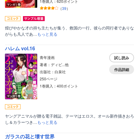
1巻購入：620ポイント
マンガ｜巻
（
39
）
煌びやかな才の持ち主たちが集う、救国の一行。彼らの同行者でありな
がらも凡人であ…
もっと見る
ハレム vol.16
青年漫画
試し読み
著者：ディビ...他
作品詳細
出版社：白泉社
250ページ
1巻購入：400ポイント
マンガ｜巻
ヤングアニマルが贈る電子雑誌、テーマはエロス。オール新作描きおろ
し＆カラーつき…
もっと見る
ガラスの花と壊す世界