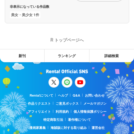
非表示になっている作品数
美女・美少女 1件
トップページへ
新刊
ランキング
詳細検索
Renta!について
ヘルプ
Q&A
お問い合わせ
作品リクエスト
ご意見ボックス
メールマガジン
アフィリエイト
利用規約
個人情報保護ポリシー
特定商取引法
著作権について
漫画家募集
海賊版に対する取り組み
運営会社