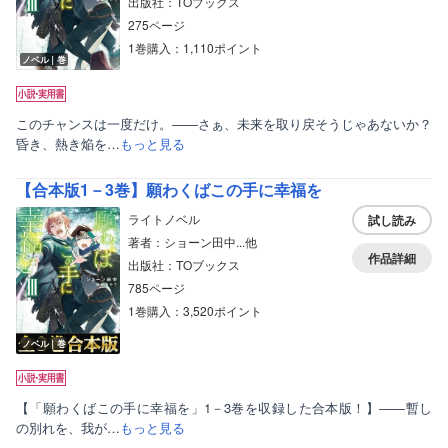
出版社：TOブックス
275ページ
1巻購入：1,110ポイント
ノベル｜巻
このチャンスは一度だけ。――さぁ、未来を取り戻そうじゃあないか？
昏き、熱き焔を…
もっと見る
【合本版1－3巻】願わくばこの手に幸福を
ライトノベル
試し読み
著者：ショーン田中...他
作品詳細
出版社：TOブックス
785ページ
1巻購入：3,520ポイント
ノベル｜巻
【「願わくばこの手に幸福を」1－3巻を収録した合本版！】――暫し
の別れを、我が…
もっと見る