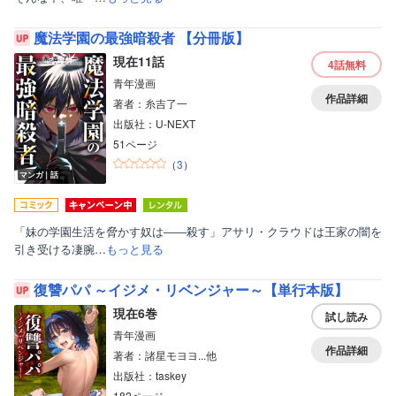
魔法学園の最強暗殺者 【分冊版】
現在11話
4話
無料
青年漫画
作品詳細
著者：糸吉了一
出版社：U-NEXT
51ページ
（
3
）
マンガ｜話
「妹の学園生活を脅かす奴は――殺す」アサリ・クラウドは王家の闇を
引き受ける凄腕…
もっと見る
復讐パパ ～イジメ・リベンジャー～【単行本版】
現在6巻
試し読み
青年漫画
作品詳細
著者：諸星モヨヨ...他
出版社：taskey
182ページ