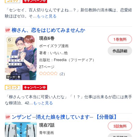
「センセイ、百人切りなんですよね…？」新任教師の清水楓は、恋愛経
験ほぼゼロ。そ…
もっと見る
柳さん、恋をはじめてみませんか
現在6巻
1巻
無料
ボーイズラブ漫画
作品詳細
著者：いちい...他
出版社：Freedia（フリーディア）
27ページ
（
2
）
マンガ｜巻
「柳さんって本当に可愛い人だな」「！？」仕事は出来るが恋には奥手
な柳清治、42…
もっと見る
ボーイズラブ
ンザンビ ─消えた娘を捜しています─ 【分冊版】
ティーンズラブ
現在7話
3話
無料
青年漫画
美女・美少女