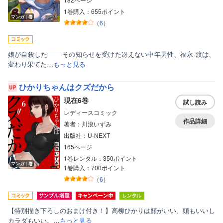
1巻購入：655ポイント
マンガ｜巻
（
6
）
娘が自殺した―― その知らせを受けた冴えない中年男性、福永 渡は、
変わり果てた…
もっと見る
ひかりちゃんはクズだから
現在6巻
試し読み
レディースコミック
作品詳細
著者：川浪いずみ
出版社：U-NEXT
165ページ
1巻レンタル：350ポイント
マンガ｜巻
1巻購入：700ポイント
（
6
）
【特別描き下ろしのおまけ付き！】高柳ひかりは顔がいい、頭もいいし
カラダもいい。…
もっと見る