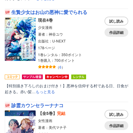
生贄少女はお山の悪神に愛でられる
現在4巻
試し読み
少女漫画
作品詳細
著者：神谷ユウ
出版社：U-NEXT
178ページ
1巻レンタル：350ポイント
マンガ｜巻
1巻購入：700ポイント
（
6
）
【特別描き下ろしのおまけ付き！】悪神を信仰する村である日、日食が
起きる。赤い髪…
もっと見る
診霊カウンセラーナナコ
【全5巻】
完結
試し読み
女性漫画
作品詳細
著者：美代マチ子