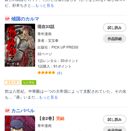
ビ、杉本ちさと…
もっと見る
傾国のカルマ
現在33話
試し読み
青年漫画
作品詳細
著者：宝宝拳
出版社：PICK UP PRESS
32ページ
1話レンタル：30ポイント
マンガ｜話
1話購入：91ポイント
（
6
）
世は八世紀。中華圏は一つの大帝国によって支配されていた。その名
も…『唐』いまだ…
もっと見る
カニバベル
【全2巻】
完結
試し読み
青年漫画
作品詳細