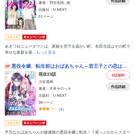
作品詳細
著者：羽生生純...他
女性写真集
出版社：U-NEXT
51ページ
マンガ｜話
あきつ台ニュータウンは、家族を見守る温かい町。名田当流はその町で
幸せな家庭を築…
もっと見る
悪役令嬢、転生前はおばあちゃん～若王子との恋は難儀です～ 【分冊版】
現在23話
8話
無料
少女漫画
作品詳細
著者：大井そのっそ
出版社：U-NEXT
39ページ
（
9
）
マンガ｜話
平凡なおばあちゃんが破滅後の悪役令嬢に転生！？崖っぷちからスター