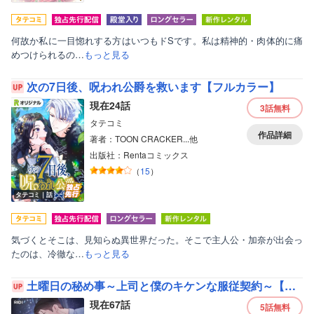
何故か私に一目惚れする方はいつもドSです。私は精神的・肉体的に痛
めつけられるの…
もっと見る
次の7日後、呪われ公爵を救います【フルカラー】
現在24話
3話
無料
タテコミ
作品詳細
著者：TOON CRACKER...他
出版社：Rentaコミックス
（
15
）
タテコミ｜話
気づくとそこは、見知らぬ異世界だった。そこで主人公・加奈が出会っ
たのは、冷徹な…
もっと見る
土曜日の秘め事～上司と僕のキケンな服従契約～【フルカラー】
現在67話
5話
無料