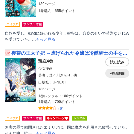
180ページ
1巻購入：655ポイント
マンガ｜巻
自然を愛し、動物に好かれる少年：熊谷は、容姿のせいで苛烈ないじめ
を受けていた。…
もっと見る
復讐の王太子妃 ～虐げられた令嬢は冷酷騎士の手を取る～
現在4巻
試し読み
少女漫画
作品詳細
著者：菜々川さらり...他
出版社：U-NEXT
186ページ
1巻レンタル：100ポイント
マンガ｜巻
1巻購入：700ポイント
（
6
）
無実の罪で幽閉されたエミリアは、国に魔力を利用され疲弊していた。
そんな中、唯一…
もっと見る