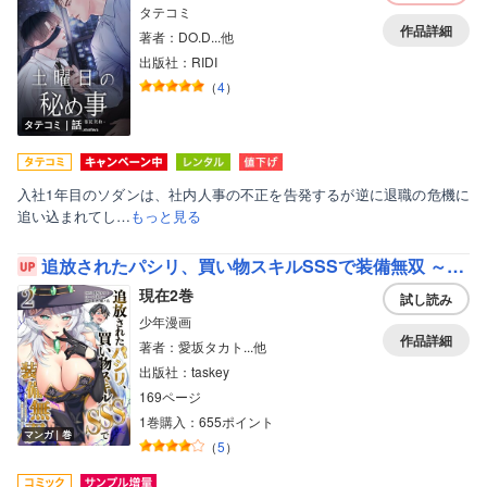
タテコミ
作品詳細
著者：DO.D...他
出版社：RIDI
（
4
）
タテコミ｜話
入社1年目のソダンは、社内人事の不正を告発するが逆に退職の危機に
追い込まれてし…
もっと見る
追放されたパシリ、買い物スキルSSSで装備無双 ～買ったモノを超強化して最強パーティー目指します～【単行本版】
現在2巻
試し読み
少年漫画
作品詳細
著者：愛坂タカト...他
出版社：taskey
169ページ
1巻購入：655ポイント
マンガ｜巻
（
5
）