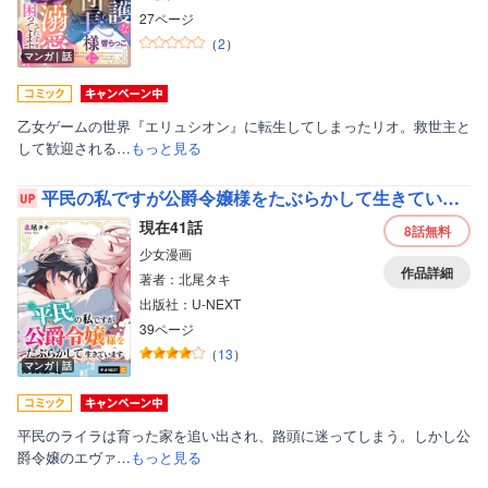
27ページ
（
2
）
マンガ｜話
乙女ゲームの世界『エリュシオン』に転生してしまったリオ。救世主と
して歓迎される…
もっと見る
平民の私ですが公爵令嬢様をたぶらかして生きています 【分冊版】
現在41話
8話
無料
少女漫画
作品詳細
著者：北尾タキ
出版社：U-NEXT
39ページ
（
13
）
マンガ｜話
平民のライラは育った家を追い出され、路頭に迷ってしまう。しかし公
爵令嬢のエヴァ…
もっと見る