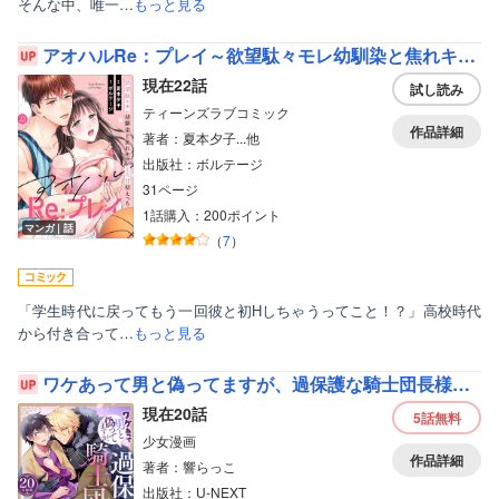
そんな中、唯一…
もっと見る
アオハルRe：プレイ～欲望駄々モレ幼馴染と焦れキュンとろ甘初えっち～［クイーンメロウcomics］
現在22話
試し読み
ティーンズラブコミック
作品詳細
著者：夏本夕子...他
出版社：ボルテージ
31ページ
1話購入：200ポイント
マンガ｜話
（
7
）
「学生時代に戻ってもう一回彼と初Hしちゃうってこと！？」高校時代
から付き合って…
もっと見る
ワケあって男と偽ってますが、過保護な騎士団長様に溺愛されすぎて困ってます！ 【分冊版】
現在20話
5話
無料
少女漫画
作品詳細
著者：響らっこ
出版社：U-NEXT