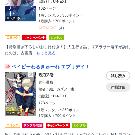
出版社：U-NEXT
162ページ
1巻レンタル：350ポイント
マンガ｜巻
1巻購入：700ポイント
（
4
）
【特別描き下ろしのおまけ付き！】人生行き詰まりアラサー遠子が訪れ
たのは、古書店…
もっと見る
ベイビーわるきゅーれ エブリデイ！
現在2巻
試し読み
青年漫画
作品詳細
著者：結川カズノ...他
出版社：U-NEXT
173ページ
1巻レンタル：350ポイント
マンガ｜巻
1巻購入：700ポイント
殺しの腕はピカイチ、だけど社会にはちょっぴりなじめない殺し屋コン