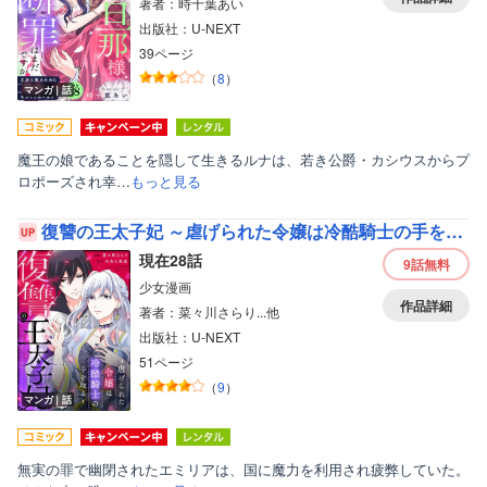
著者：時十葉あい
出版社：U-NEXT
39ページ
（
8
）
マンガ｜話
魔王の娘であることを隠して生きるルナは、若き公爵・カシウスからプ
ロポーズされ幸…
もっと見る
復讐の王太子妃 ～虐げられた令嬢は冷酷騎士の手を取る～ 【分冊版】
現在28話
9話
無料
少女漫画
作品詳細
著者：菜々川さらり...他
出版社：U-NEXT
51ページ
（
9
）
マンガ｜話
無実の罪で幽閉されたエミリアは、国に魔力を利用され疲弊していた。