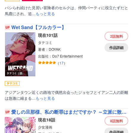
パシられ続けた見習い冒険者のセルクは、仲間パーティに役立たずだと
馬鹿にされ、追…
もっと見る
Wet Sand【フルカラー】
現在101話
2話
無料
タテコミ
作品詳細
著者：DOYAK
出版社：Do7 Entertainment
（
17
）
タテコミ｜話
アジアンタウン近くの路地で偶然出会ったジョセフとイアン二人の距離
は急激に縮まる…
もっと見る
愛しの旦那様、私の断罪はまだですか？ ～立派に散るために悪女になろうと思います～ 【分冊版】
現在18話
8話
無料
少女漫画
作品詳細