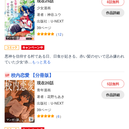
現在25話
8話
無料
少女漫画
作品詳細
著者：神谷ユウ
出版社：U-NEXT
39ページ
（
12
）
マンガ｜話
悪神を信仰する村である日、日食が起きる。赤い髪のせいで忌み嫌われ
ていた少女“赤…
もっと見る
校内恋愛 【分冊版】
現在20話
5話
無料
青年漫画
作品詳細
著者：花野ちあき
出版社：U-NEXT
39ページ
（
6
）
マンガ｜話