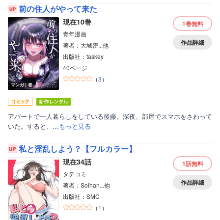
前の住人がやって来た
現在10巻
1巻
無料
青年漫画
作品詳細
著者：大城密...他
出版社：taskey
40ページ
（
3
）
マンガ｜巻
アパートで一人暮らしをしている後藤。深夜、部屋でスマホをさわって
いた。すると、…
もっと見る
私と淫乱しよう？【フルカラー】
現在34話
1話
無料
タテコミ
作品詳細
著者：Solhan...他
出版社：SMC
（
1
）