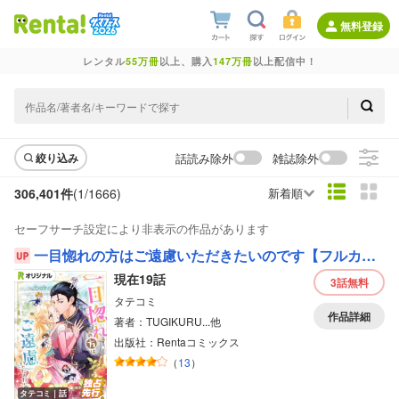
無料登録
レンタル
55万冊
以上、購入
147万冊
以上配信中！
話読み除外
雑誌除外
絞り込み
306,401件
(1/
1666
)
新着順
セーフサーチ設定により非表示の作品があります
一目惚れの方はご遠慮いただきたいのです【フルカラー】
現在19話
3話
無料
タテコミ
作品詳細
著者：TUGIKURU...他
出版社：Rentaコミックス
（
13
）
タテコミ｜話