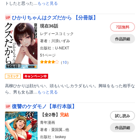
トしたと思った…
もっと見る
ひかりちゃんはクズだから 【分冊版】
現在36話
7話
無料
レディースコミック
作品詳細
著者：川浪いずみ
出版社：U-NEXT
51ページ
（
10
）
マンガ｜話
高柳ひかりは顔がいい、頭もいいしカラダもいい。興味をもった相手な
ら、男も女も誰…
もっと見る
復讐のケダモノ【単行本版】
【全2巻】
完結
試し読み
青年漫画
作品詳細
著者：粟国翼...他
出版社：taskey