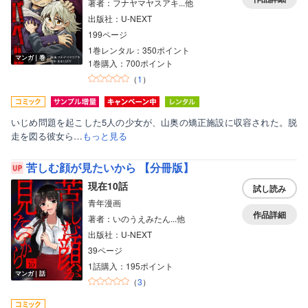
著者：フナヤマヤスアキ...他
出版社：U-NEXT
199ページ
1巻レンタル：350ポイント
マンガ｜巻
1巻購入：700ポイント
（
1
）
いじめ問題を起こした5人の少女が、山奥の矯正施設に収容された。脱
走を図る彼女ら…
もっと見る
苦しむ顔が見たいから 【分冊版】
現在10話
試し読み
青年漫画
作品詳細
著者：いのうえみたん...他
出版社：U-NEXT
39ページ
1話購入：195ポイント
マンガ｜話
（
3
）