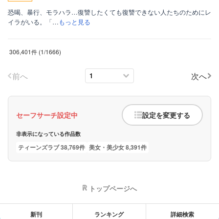
恐喝、暴行、モラハラ…復讐したくても復讐できない人たちのためにレ
イラがいる。「…
もっと見る
306,401件
(
1
/
1666
)
前へ
次へ
セーフサーチ設定中
設定を変更する
非表示になっている作品数
ティーンズラブ 38,769件
美女・美少女 8,391件
トップページへ
新刊
ランキング
詳細検索