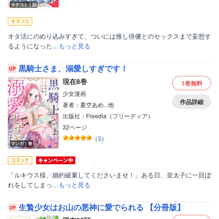
タテコミ｜話
オタ活にのめり込みすぎて、ついには推し俳優とのセックスまで妄想す
るようになった…
もっと見る
黒騎士さま、溺愛しすぎです！
現在8巻
1巻
無料
少女漫画
作品詳細
著者：夏空あめ...他
出版社：Freedia（フリーディア）
32ページ
（
3
）
マンガ｜巻
「ルキウス様、婚約破棄してくださいませ！」ある日、皇太子に一目ぼ
れをしてしまっ…
もっと見る
生贄少女はお山の悪神に愛でられる 【分冊版】