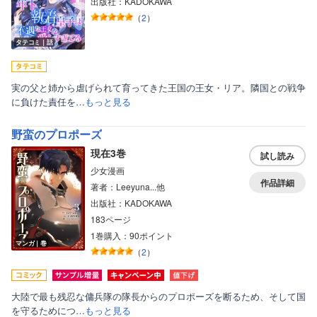
出版社：KADOKAWA
（
2
）
タテコミ｜話
実の父と姉から虐げられて育ってきた王国の王女・リア。隣国との戦争
に負けた責任を…
もっと見る
野蛮のプロポーズ
現在3巻
試し読み
少女漫画
作品詳細
著者：Leeyuna...他
出版社：KADOKAWA
183ページ
1巻購入：90ポイント
マンガ｜巻
（
2
）
大陸で最も残忍な傭兵隊の隊長からのプロポーズを断るため、そして国
を守るためにつ…
もっと見る