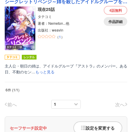
シークレットリベンジ～姉を殺したアイドルグループをぶっ潰します～【フルカラー】
現在25話
4話
無料
タテコミ
作品詳細
著者：Nemeton...他
出版社：weavin
（
1
）
タテコミ｜話
主人公・朝日の姉は、アイドルグループ『アストラ』のメンバー。ある
日、不動のセン…
もっと見る
6件
(
1
/
1
)
前へ
次へ
セーフサーチ設定中
設定を変更する