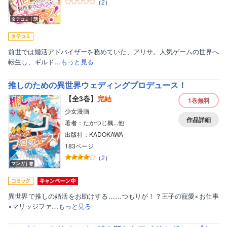
ボーイズラブ
（
2
）
ティーンズラブ
タテコミ｜話
美女・美少女
前世では婚活アドバイザーを務めていた、アリサ。人気ゲームの世界へ
女性写真集
転生し、ギルド…
もっと見る
推しのための異世界ウェディングプロデュース！
【全3巻】
完結
1巻
無料
少女漫画
作品詳細
著者：たかつじ楓...他
出版社：KADOKAWA
183ページ
（
2
）
マンガ｜巻
異世界で推しの婚活をお助けする……つもりが！？王子の寵愛×お仕事
×マリッジファ…
もっと見る