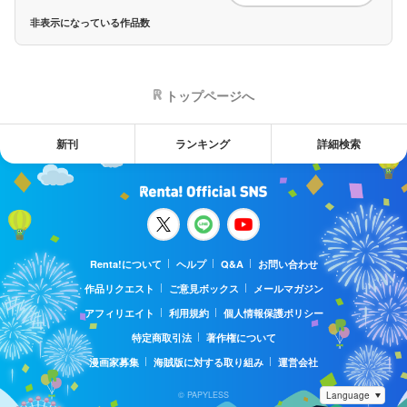
非表示になっている作品数
トップページへ
新刊
ランキング
詳細検索
Renta!について
ヘルプ
Q&A
お問い合わせ
作品リクエスト
ご意見ボックス
メールマガジン
アフィリエイト
利用規約
個人情報保護ポリシー
特定商取引法
著作権について
漫画家募集
海賊版に対する取り組み
運営会社
© PAPYLESS