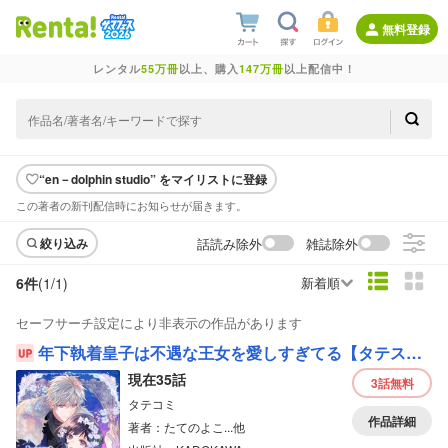
無料登録
レンタル
55万冊
以上、購入
147万冊
以上配信中！
“en－dolphin studio” をマイリストに登録
この著者の新刊配信時にお知らせが届きます。
話読み除外
雑誌除外
絞り込み
6件
(1/
1
)
新着順
セーフサーチ設定により非表示の作品があります
年下執着皇子は不遇な王女を愛しすぎてる【タテスク】【フルカラー】
現在35話
3話
無料
タテコミ
作品詳細
著者：たてのよこ...他