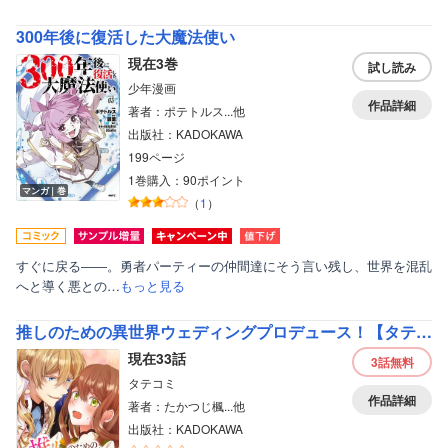
300年後に復活した大魔法使い
現在3巻
試し読み
少年漫画
作品詳細
著者：ポテトルス...他
出版社：KADOKAWA
199ページ
1巻購入：90ポイント
マンガ｜巻
（
1
）
すぐに戻る――。勇者パーティーの仲間達にそう言い残し、世界を混乱
へと導く悪との…
もっと見る
推しのための異世界ウェディングプロデュース！【タテスク】【フルカラー】
現在33話
3話
無料
タテコミ
作品詳細
著者：たかつじ楓...他
出版社：KADOKAWA