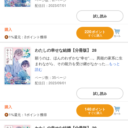
配信日：2023/07/01
試し読み
購入
220
ポイント
すぐに購入
1%
還元
：2ポイント獲得
わたしの幸せな結婚【分冊版】 28
願うのは、ほんのわずかな“幸せ”…。異能の家系に生
まれながら、その能力を受け継がなかった...
もっと
読む
35
配信日：2023/09/01
試し読み
購入
140
ポイント
すぐに購入
1%
還元
：1ポイント獲得
わたしの幸せな結婚【分冊版】 29