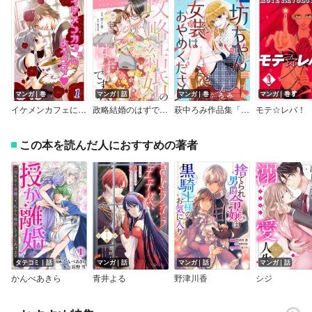
マンガ｜巻
マンガ｜話
マンガ｜巻
マンガ｜巻
イケメンカフェにようこそ
政略結婚のはずですが？ ～極甘御曹司の溺愛ウエディング計画～
萩中ろみ作品集「坊ちゃん女装はおやめください」
モテ☆レバ！
この本を読んだ人におすすめの著者
タテコミ｜話
マンガ｜話
マンガ｜話
マンガ｜話
かんべあきら
青井よる
野津川香
シジ