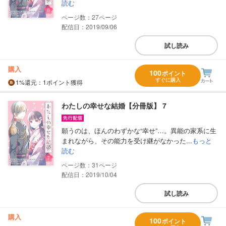
読む
27
配信日：2019/09/06
試し読み
購入
100
ポイント
すぐに購入
1%
還元
：1ポイント獲得
わたしの幸せな結婚【分冊版】 7
願うのは、ほんのわずかな“幸せ”…。異能の家系に生
まれながら、その能力を受け継がなかった...
もっと
読む
31
配信日：2019/10/04
試し読み
購入
100
ポイント