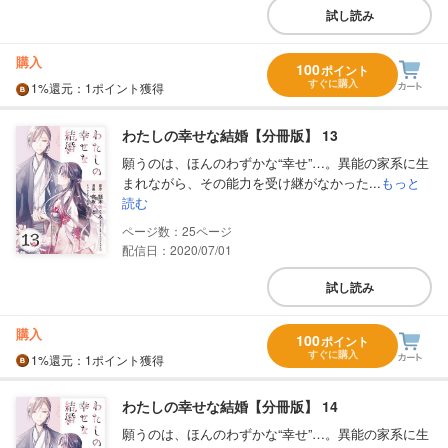
試し読み
購入
100
ポイント
すぐに購入
1%
還元
：1ポイント獲得
わたしの幸せな結婚【分冊版】 13
願うのは、ほんのわずかな“幸せ”…。異能の家系に生
まれながら、その能力を受け継がなかった...
もっと
読む
25
配信日：2020/07/01
試し読み
購入
100
ポイント
すぐに購入
1%
還元
：1ポイント獲得
わたしの幸せな結婚【分冊版】 14
願うのは、ほんのわずかな“幸せ”…。異能の家系に生