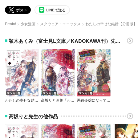
ポスト
LINEで送る
Renta!
少女漫画
スクウェア・エニックス
わたしの幸せな結婚【分冊版】
顎木あくみ（富士見L文庫／KADOKAWA刊）先生の他作品
マンガ｜巻
マンガ｜巻
マンガ｜巻
わたしの幸せな結婚 【特典付き】
高坂りと画集「わたしの幸せな結婚」
悪役令嬢になっても婚約破棄されても、今度こそ溺愛されて幸せになります！ 試し読みまとめ本 溺愛・シンデレラストーリー編
高坂りと先生の他作品