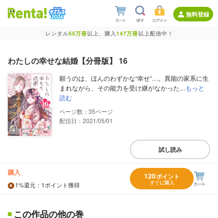
無料登録
レンタル
55万冊
以上、購入
147万冊
以上配信中！
わたしの幸せな結婚【分冊版】 16
願うのは、ほんのわずかな“幸せ”…。異能の家系に生
まれながら、その能力を受け継がなかった...
もっと
読む
35
配信日：2021/05/01
試し読み
購入
120
ポイント
すぐに購入
1%
還元
：1ポイント獲得
この作品の他の巻