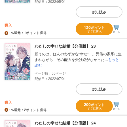
配信日：2022/05/01
試し読み
購入
120
ポイント
すぐに購入
1%
還元
：1ポイント獲得
わたしの幸せな結婚【分冊版】 23
願うのは、ほんのわずかな“幸せ”…。異能の家系に生
まれながら、その能力を受け継がなかった...
もっと
読む
55
配信日：2022/07/01
試し読み
購入
200
ポイント
すぐに購入
1%
還元
：2ポイント獲得
わたしの幸せな結婚【分冊版】 24