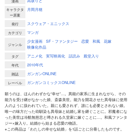
高坂りと
漫画
月岡月穂
キャラクタ
ー原案
スクウェア・エニックス
発行
マンガ
カテゴリ
少女漫画
SF・ファンタジー
恋愛
和風
花嫁
ジャンル
映像化作品
アニメ化
実写映画化
話読み
殿堂入り
タグ
2010年代
年代
ガンガンONLINE
雑誌
ガンガンコミックスONLINE
レーベル
願うのは、ほんのわずかな“幸せ”…。異能の家系に生まれながら、その
能力を受け継がなかった娘、斎森美世。能力を開花させた異母妹に使用
人のように扱われていた。親にも愛されず、誰にも必要とされない娘。
唯一の味方だった幼馴染も異母妹と結婚し家を継ぐことに。邪魔者にな
った美世は冷酷無慈悲と噂される久堂家に嫁ぐことに…。和風ファンタ
ジー×嫁入り。結婚から始まる恋愛の物語。
※この商品は「わたしの幸せな結婚」を1話ごとに分冊したものです。