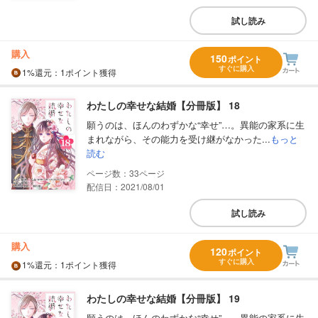
試し読み
購入
150
ポイント
すぐに購入
1%
還元
：1ポイント獲得
わたしの幸せな結婚【分冊版】 18
願うのは、ほんのわずかな“幸せ”…。異能の家系に生
まれながら、その能力を受け継がなかった...
もっと
読む
33
配信日：2021/08/01
試し読み
購入
120
ポイント
すぐに購入
1%
還元
：1ポイント獲得
わたしの幸せな結婚【分冊版】 19
願うのは、ほんのわずかな“幸せ”…。異能の家系に生