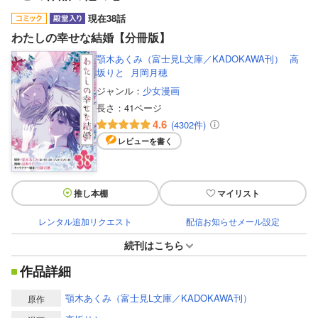
現在38話
わたしの幸せな結婚【分冊版】
顎木あくみ（富士見L文庫／KADOKAWA刊）
高
坂りと
月岡月穂
ジャンル：
少女漫画
長さ：
41ページ
4.6
(4302件)
レビューを書く
推し本棚
マイリスト
レンタル追加リクエスト
配信お知らせメール設定
続刊はこちら
作品詳細
顎木あくみ（富士見L文庫／KADOKAWA刊）
原作