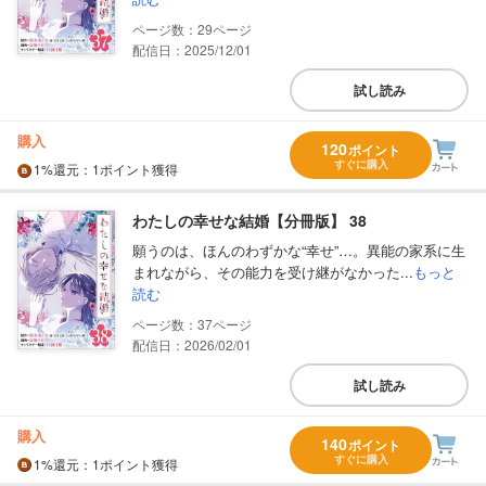
29
配信日：2025/12/01
試し読み
購入
120
ポイント
すぐに購入
1%
還元
：1ポイント獲得
わたしの幸せな結婚【分冊版】 38
願うのは、ほんのわずかな“幸せ”…。異能の家系に生
まれながら、その能力を受け継がなかった...
もっと
読む
37
配信日：2026/02/01
試し読み
購入
140
ポイント
すぐに購入
1%
還元
：1ポイント獲得