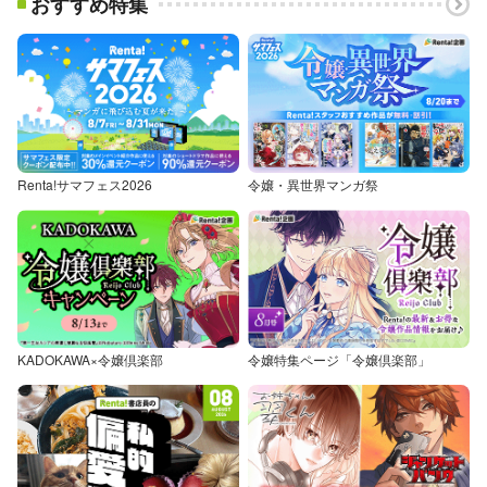
おすすめ特集
Renta!サマフェス2026
令嬢・異世界マンガ祭
KADOKAWA×令嬢倶楽部
令嬢特集ページ「令嬢倶楽部」