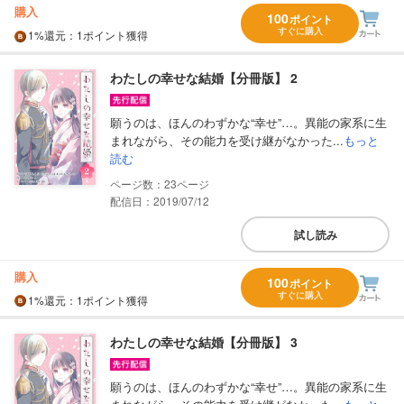
購入
100
ポイント
すぐに購入
1%
還元
：1ポイント獲得
わたしの幸せな結婚【分冊版】 2
願うのは、ほんのわずかな“幸せ”…。異能の家系に生
まれながら、その能力を受け継がなかった...
もっと
読む
23
配信日：2019/07/12
試し読み
購入
100
ポイント
すぐに購入
1%
還元
：1ポイント獲得
わたしの幸せな結婚【分冊版】 3
願うのは、ほんのわずかな“幸せ”…。異能の家系に生