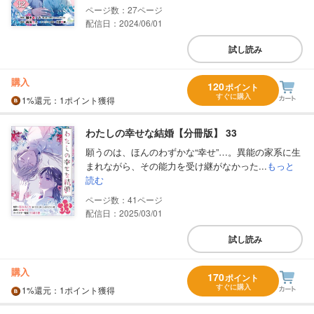
27
配信日：2024/06/01
試し読み
購入
120
ポイント
すぐに購入
1%
還元
：1ポイント獲得
わたしの幸せな結婚【分冊版】 33
願うのは、ほんのわずかな“幸せ”…。異能の家系に生
まれながら、その能力を受け継がなかった...
もっと
読む
41
配信日：2025/03/01
試し読み
購入
170
ポイント
すぐに購入
1%
還元
：1ポイント獲得