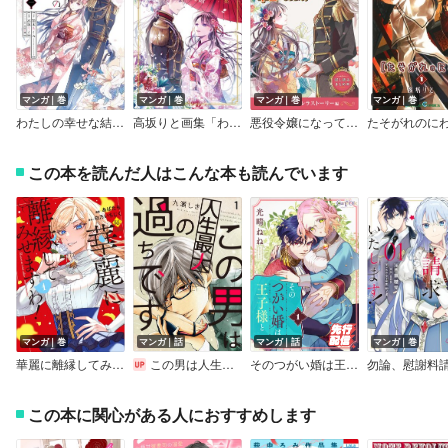
マンガ｜巻
マンガ｜巻
マンガ｜巻
マンガ｜巻
わたしの幸せな結婚 【特典付き】
高坂りと画集「わたしの幸せな結婚」
悪役令嬢になっても婚約破棄されても、今度こそ溺愛されて幸せになります！ 試し読みまとめ本 溺愛・シンデレラストーリー編
たそがれのに
この本を読んだ人はこんな本も読んでいます
マンガ｜巻
マンガ｜話
マンガ｜話
マンガ｜巻
華麗に離縁してみせますわ！
この男は人生最大の過ちです
そのつがい婚は王子様と
この本に関心がある人におすすめします