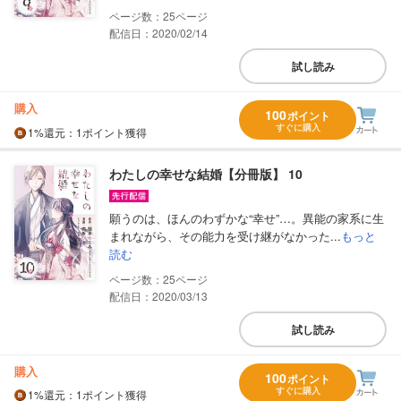
25
配信日：2020/02/14
試し読み
購入
100
ポイント
すぐに購入
1%
還元
：1ポイント獲得
わたしの幸せな結婚【分冊版】 10
願うのは、ほんのわずかな“幸せ”…。異能の家系に生
まれながら、その能力を受け継がなかった...
もっと
読む
25
配信日：2020/03/13
試し読み
購入
100
ポイント
すぐに購入
1%
還元
：1ポイント獲得