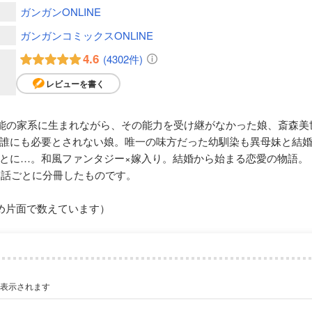
ガンガンONLINE
ガンガンコミックスONLINE
4.6
(4302件)
レビューを書く
異能の家系に生まれながら、その能力を受け継がなかった娘、斎森
誰にも必要とされない娘。唯一の味方だった幼馴染も異母妹と結
とに…。和風ファンタジー×嫁入り。結婚から始まる恋愛の物語。
1話ごとに分冊したものです。
め片面で数えています）
が表示されます