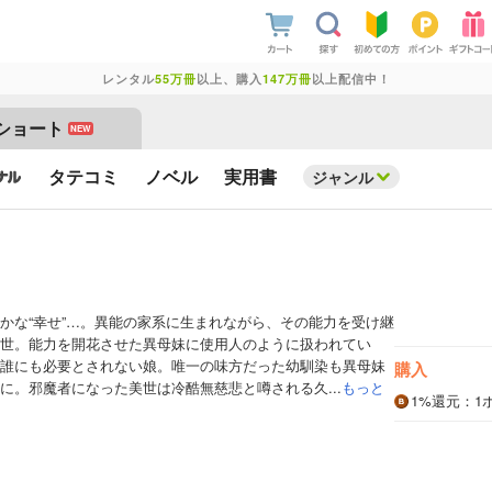
レンタル
55万冊
以上、購入
147万冊
以上配信中！
ショート
NEW
タテコミ
ノベル
実用書
ジャンル
かな“幸せ”…。異能の家系に生まれながら、その能力を受け継
世。能力を開花させた異母妹に使用人のように扱われてい
誰にも必要とされない娘。唯一の味方だった幼馴染も異母妹
購入
に。邪魔者になった美世は冷酷無慈悲と噂される久...
もっと
1%
還元
：1