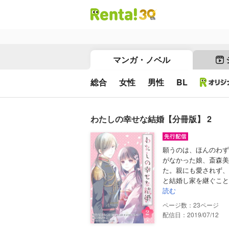
マンガ・ノベル
総合
女性
男性
BL
わたしの幸せな結婚【分冊版】 2
願うのは、ほんのわず
がなかった娘、斎森美
た。親にも愛されず、
と結婚し家を継ぐこと
読む
23
配信日：2019/07/12