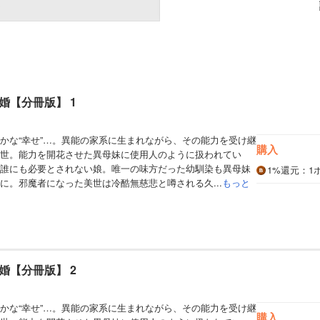
婚【分冊版】 1
かな“幸せ”…。異能の家系に生まれながら、その能力を受け継
購入
世。能力を開花させた異母妹に使用人のように扱われてい
誰にも必要とされない娘。唯一の味方だった幼馴染も異母妹
1%
還元
：1
に。邪魔者になった美世は冷酷無慈悲と噂される久...
もっと
婚【分冊版】 2
かな“幸せ”…。異能の家系に生まれながら、その能力を受け継
購入