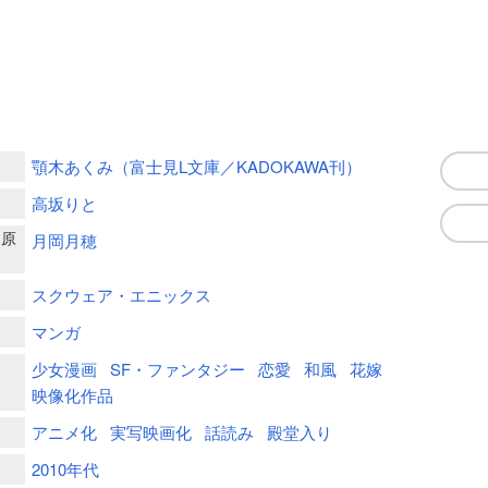
顎木あくみ（富士見L文庫／KADOKAWA刊）
高坂りと
ー原
月岡月穂
スクウェア・エニックス
マンガ
少女漫画
SF・ファンタジー
恋愛
和風
花嫁
映像化作品
アニメ化
実写映画化
話読み
殿堂入り
2010年代