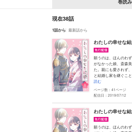
巻読み
現在38話
1話から
最新話から
わたしの幸せな結
願うのは、ほんのわず
がなかった娘、斎森美
た。親にも愛されず、
と結婚し家を継ぐこと
読む
41
配信日：2019/07/12
わたしの幸せな結
願うのは、ほんのわず