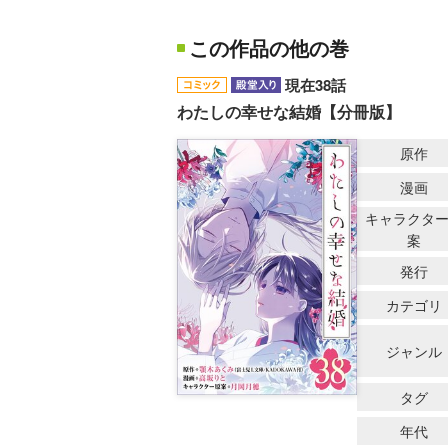
この作品の他の巻
現在38話
わたしの幸せな結婚【分冊版】
原作
漫画
キャラクタ
案
発行
カテゴリ
ジャンル
タグ
年代