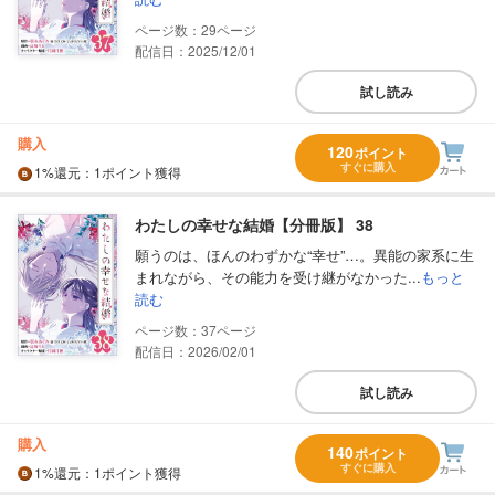
29
配信日：2025/12/01
試し読み
購入
120
ポイント
すぐに購入
1%
還元
：1ポイント獲得
わたしの幸せな結婚【分冊版】 38
願うのは、ほんのわずかな“幸せ”…。異能の家系に生
まれながら、その能力を受け継がなかった...
もっと
読む
37
配信日：2026/02/01
試し読み
購入
140
ポイント
すぐに購入
1%
還元
：1ポイント獲得