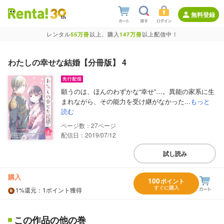
無料登録
レンタル
55万冊
以上、購入
147万冊
以上配信中！
わたしの幸せな結婚【分冊版】 4
願うのは、ほんのわずかな“幸せ”…。異能の家系に生
まれながら、その能力を受け継がなかった...
もっと
読む
27
配信日：2019/07/12
試し読み
購入
100
ポイント
すぐに購入
1%
還元
：1ポイント獲得
この作品の他の巻