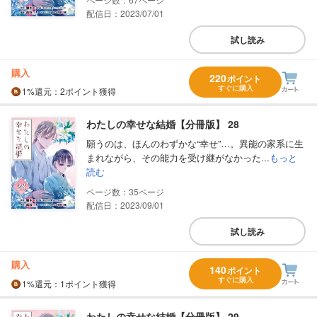
配信日：2023/07/01
試し読み
購入
220
ポイント
すぐに購入
1%
還元
：2ポイント獲得
わたしの幸せな結婚【分冊版】 28
願うのは、ほんのわずかな“幸せ”…。異能の家系に生
まれながら、その能力を受け継がなかった...
もっと
読む
35
配信日：2023/09/01
試し読み
購入
140
ポイント
すぐに購入
1%
還元
：1ポイント獲得
わたしの幸せな結婚【分冊版】 29