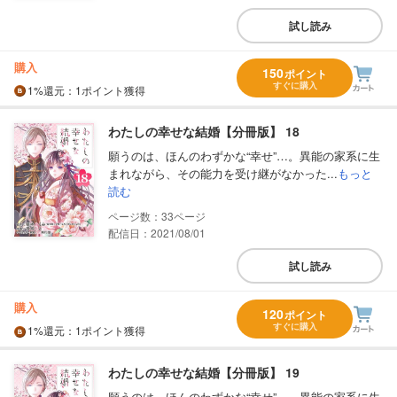
試し読み
購入
150
ポイント
すぐに購入
1%
還元
：1ポイント獲得
わたしの幸せな結婚【分冊版】 18
願うのは、ほんのわずかな“幸せ”…。異能の家系に生
まれながら、その能力を受け継がなかった...
もっと
読む
33
配信日：2021/08/01
試し読み
購入
120
ポイント
すぐに購入
1%
還元
：1ポイント獲得
わたしの幸せな結婚【分冊版】 19
願うのは、ほんのわずかな“幸せ”…。異能の家系に生