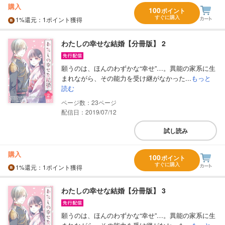
購入
100
ポイント
すぐに購入
1%
還元
：1ポイント獲得
わたしの幸せな結婚【分冊版】 2
願うのは、ほんのわずかな“幸せ”…。異能の家系に生
まれながら、その能力を受け継がなかった...
もっと
読む
23
配信日：2019/07/12
試し読み
購入
100
ポイント
すぐに購入
1%
還元
：1ポイント獲得
わたしの幸せな結婚【分冊版】 3
願うのは、ほんのわずかな“幸せ”…。異能の家系に生