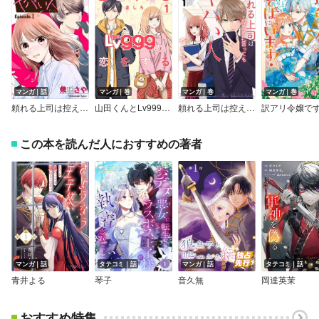
マンガ｜話
マンガ｜巻
マンガ｜巻
マンガ｜巻
頼れる上司は控えめに言ってもヤバい人でした。【分冊版】
山田くんとLv999の恋をする
頼れる上司は控えめに言ってもヤバい人でした。
この本を読んだ人におすすめの著者
マンガ｜話
タテコミ｜話
マンガ｜話
タテコミ｜話
青井よる
琴子
音久無
岡達英茉
おすすめ特集