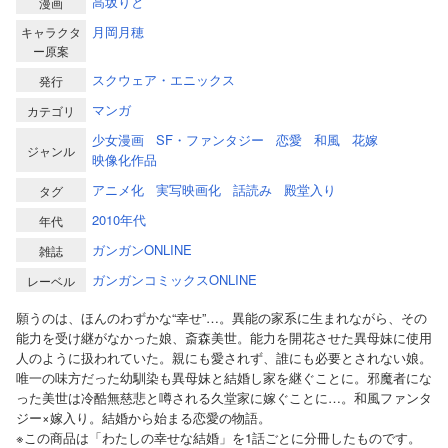
高坂りと
漫画
月岡月穂
キャラクタ
ー原案
スクウェア・エニックス
発行
マンガ
カテゴリ
少女漫画
SF・ファンタジー
恋愛
和風
花嫁
ジャンル
映像化作品
アニメ化
実写映画化
話読み
殿堂入り
タグ
2010年代
年代
ガンガンONLINE
雑誌
ガンガンコミックスONLINE
レーベル
願うのは、ほんのわずかな“幸せ”…。異能の家系に生まれながら、その
能力を受け継がなかった娘、斎森美世。能力を開花させた異母妹に使用
人のように扱われていた。親にも愛されず、誰にも必要とされない娘。
唯一の味方だった幼馴染も異母妹と結婚し家を継ぐことに。邪魔者にな
った美世は冷酷無慈悲と噂される久堂家に嫁ぐことに…。和風ファンタ
ジー×嫁入り。結婚から始まる恋愛の物語。
※この商品は「わたしの幸せな結婚」を1話ごとに分冊したものです。