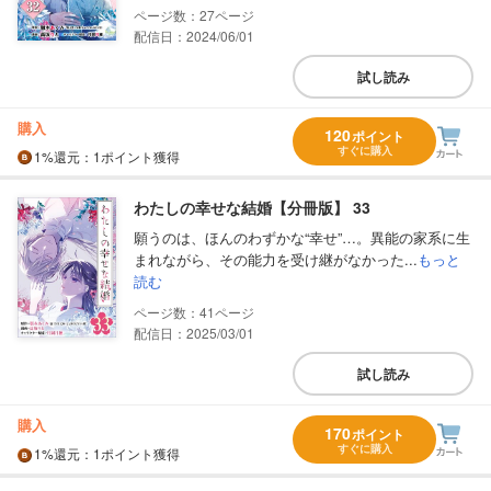
27
配信日：2024/06/01
試し読み
購入
120
ポイント
すぐに購入
1%
還元
：1ポイント獲得
わたしの幸せな結婚【分冊版】 33
願うのは、ほんのわずかな“幸せ”…。異能の家系に生
まれながら、その能力を受け継がなかった...
もっと
読む
41
配信日：2025/03/01
試し読み
購入
170
ポイント
すぐに購入
1%
還元
：1ポイント獲得