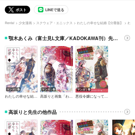
ポスト
LINEで送る
Renta!
少女漫画
スクウェア・エニックス
わたしの幸せな結婚【分冊版】
わたしの幸せな結婚【分冊版】 4
顎木あくみ（富士見L文庫／KADOKAWA刊）先生の他作品
マンガ｜巻
マンガ｜巻
マンガ｜巻
わたしの幸せな結婚 【特典付き】
高坂りと画集「わたしの幸せな結婚」
悪役令嬢になっても婚約破棄されても、今度こそ溺愛されて幸せになります！ 試し読みまとめ本 溺愛・シンデレラストーリー編
高坂りと先生の他作品