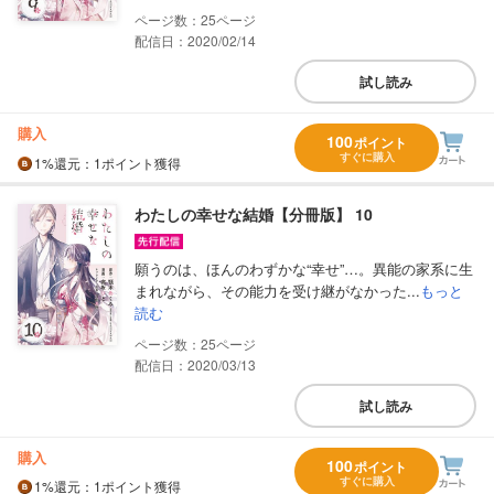
25
配信日：2020/02/14
試し読み
購入
100
ポイント
すぐに購入
1%
還元
：1ポイント獲得
わたしの幸せな結婚【分冊版】 10
願うのは、ほんのわずかな“幸せ”…。異能の家系に生
まれながら、その能力を受け継がなかった...
もっと
読む
25
配信日：2020/03/13
試し読み
購入
100
ポイント
すぐに購入
1%
還元
：1ポイント獲得