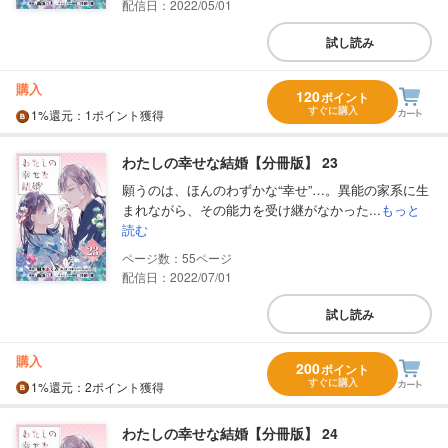
配信日：2022/05/01
試し読み
購入
120
ポイント
すぐに購入
1%
還元
：1ポイント獲得
わたしの幸せな結婚【分冊版】 23
願うのは、ほんのわずかな“幸せ”…。異能の家系に生
まれながら、その能力を受け継がなかった...
もっと
読む
55
配信日：2022/07/01
試し読み
購入
200
ポイント
すぐに購入
1%
還元
：2ポイント獲得
わたしの幸せな結婚【分冊版】 24