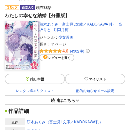
現在38話
わたしの幸せな結婚【分冊版】
顎木あくみ（富士見L文庫／KADOKAWA刊）
高
坂りと
月岡月穂
ジャンル：
少女漫画
長さ：
41ページ
4.6
(4302件)
レビューを書く
推し本棚
マイリスト
レンタル追加リクエスト
配信お知らせメール設定
続刊はこちら
作品詳細
顎木あくみ（富士見L文庫／KADOKAWA刊）
原作