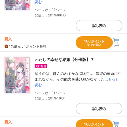
読む
27
配信日：2019/09/06
試し読み
購入
100
ポイント
すぐに購入
1%
還元
：1ポイント獲得
わたしの幸せな結婚【分冊版】 7
願うのは、ほんのわずかな“幸せ”…。異能の家系に生
まれながら、その能力を受け継がなかった...
もっと
読む
31
配信日：2019/10/04
試し読み
購入
100
ポイント