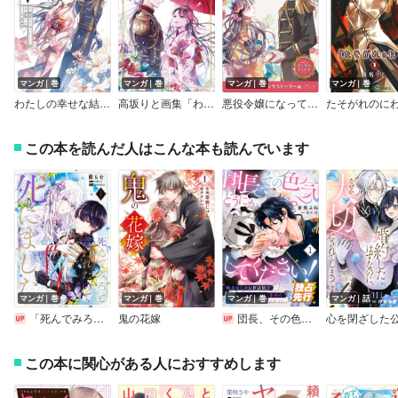
マンガ｜巻
マンガ｜巻
マンガ｜巻
マンガ｜巻
わたしの幸せな結婚 【特典付き】
高坂りと画集「わたしの幸せな結婚」
悪役令嬢になっても婚約破棄されても、今度こそ溺愛されて幸せになります！ 試し読みまとめ本 溺愛・シンデレラストーリー編
たそがれのに
この本を読んだ人はこんな本も読んでいます
マンガ｜巻
マンガ｜巻
マンガ｜巻
マンガ｜話
「死んでみろ」と言われたので死にました。
鬼の花嫁
団長、その色気どうにかしてください！～魔力なしのお世話係は魅了なんてされません～
この本に関心がある人におすすめします