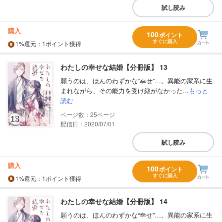
試し読み
購入
100
ポイント
すぐに購入
1%
還元
：1ポイント獲得
わたしの幸せな結婚【分冊版】 13
願うのは、ほんのわずかな“幸せ”…。異能の家系に生
まれながら、その能力を受け継がなかった...
もっと
読む
25
配信日：2020/07/01
試し読み
購入
100
ポイント
すぐに購入
1%
還元
：1ポイント獲得
わたしの幸せな結婚【分冊版】 14
願うのは、ほんのわずかな“幸せ”…。異能の家系に生