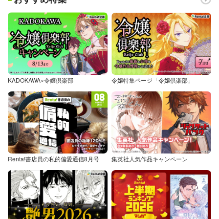
KADOKAWA×令嬢倶楽部
令嬢特集ページ「令嬢倶楽部」
Renta!書店員の私的偏愛通信8月号
集英社人気作品キャンペーン