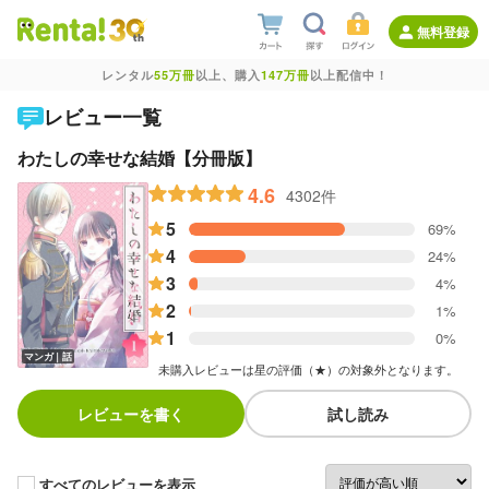
無料登録
レンタル
55万冊
以上、購入
147万冊
以上配信中！
レビュー一覧
わたしの幸せな結婚【分冊版】
4.6
4302件
5
69%
4
24%
3
4%
2
1%
1
0%
マンガ｜話
未購入レビューは星の評価（★）の対象外となります。
レビューを書く
試し読み
すべてのレビューを表示