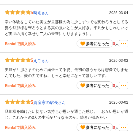
5
時雨
2025-03-04
さん
辛い体験をしていた美世が旦那様の為に少しずつでも変わろうとしてる
姿や旦那様を守ろうとする真の強いとこが大好き。平凡かもしれないけ
ど美世の描く幸せな二人の未来になりますように。
0
Renta!で購入済み
参考になった
人
5
えこ
2025-03-02
さん
美世が旦那さまのために頑張ってる姿、最初のほうからは想像でしませ
んでした。愛の力ですね。もっと幸せになってほしいです。
0
Renta!で購入済み
参考になった
人
5
資産家の駅長
2025-03-02
さん
旦那様を助けたい切ない気持ちが思いが通じた感じ。 お互い思いが通
じ、これからの2人の生活がどうなるのか。続きが読みたい
0
Renta!で購入済み
参考になった
人