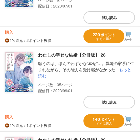
配信日：2023/07/01
試し読み
購入
220
ポイント
すぐに購入
1%
還元
：2ポイント獲得
わたしの幸せな結婚【分冊版】 28
願うのは、ほんのわずかな“幸せ”…。異能の家系に生
まれながら、その能力を受け継がなかった...
もっと
読む
35
配信日：2023/09/01
試し読み
購入
140
ポイント
すぐに購入
1%
還元
：1ポイント獲得
わたしの幸せな結婚【分冊版】 29