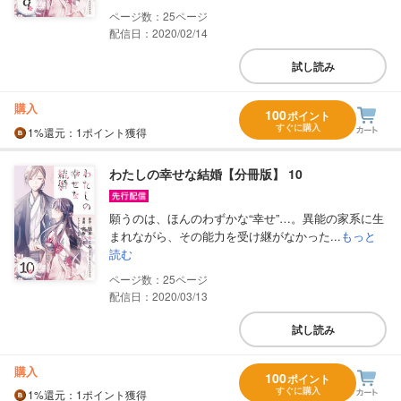
25
配信日：2020/02/14
試し読み
購入
100
ポイント
すぐに購入
1%
還元
：1ポイント獲得
わたしの幸せな結婚【分冊版】 10
願うのは、ほんのわずかな“幸せ”…。異能の家系に生
まれながら、その能力を受け継がなかった...
もっと
読む
25
配信日：2020/03/13
試し読み
購入
100
ポイント
すぐに購入
1%
還元
：1ポイント獲得