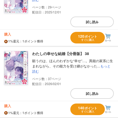
29
配信日：2025/12/01
試し読み
購入
120
ポイント
すぐに購入
1%
還元
：1ポイント獲得
わたしの幸せな結婚【分冊版】 38
願うのは、ほんのわずかな“幸せ”…。異能の家系に生
まれながら、その能力を受け継がなかった...
もっと
読む
37
配信日：2026/02/01
試し読み
購入
140
ポイント
すぐに購入
1%
還元
：1ポイント獲得