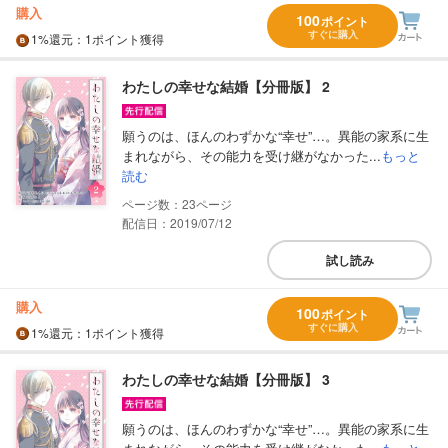
購入
100
ポイント
すぐに購入
1%
還元
：1ポイント獲得
わたしの幸せな結婚【分冊版】 2
願うのは、ほんのわずかな“幸せ”…。異能の家系に生
まれながら、その能力を受け継がなかった...
もっと
読む
23
配信日：2019/07/12
試し読み
購入
100
ポイント
すぐに購入
1%
還元
：1ポイント獲得
わたしの幸せな結婚【分冊版】 3
願うのは、ほんのわずかな“幸せ”…。異能の家系に生