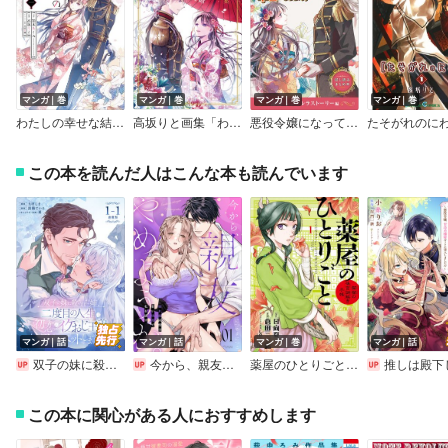
マンガ｜巻
マンガ｜巻
マンガ｜巻
マンガ｜巻
わたしの幸せな結婚 【特典付き】
高坂りと画集「わたしの幸せな結婚」
悪役令嬢になっても婚約破棄されても、今度こそ溺愛されて幸せになります！ 試し読みまとめ本 溺愛・シンデレラストーリー編
たそがれのに
この本を読んだ人はこんな本も読んでいます
マンガ｜話
マンガ｜話
マンガ｜巻
マンガ｜話
双子の妹に殺された姉、二度目の人生は初恋のイケおじ王弟にフルベットします！ 連載版
今から、親友やめようか。～腐れ縁同僚は甘い快楽で私を壊す～
薬屋のひとりごと～猫猫の後宮謎解き手帳～
推しは殿下じゃございません…！！～悪役令嬢、甘攻め溺愛ルートに突入しま
この本に関心がある人におすすめします