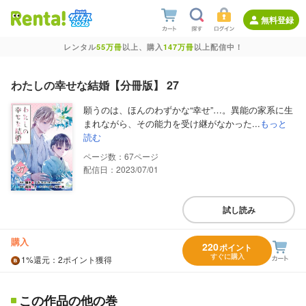
無料登録
レンタル
55万冊
以上、購入
147万冊
以上配信中！
わたしの幸せな結婚【分冊版】 27
願うのは、ほんのわずかな“幸せ”…。異能の家系に生
まれながら、その能力を受け継がなかった...
もっと
読む
67
配信日：2023/07/01
試し読み
購入
220
ポイント
すぐに購入
1%
還元
：2ポイント獲得
この作品の他の巻