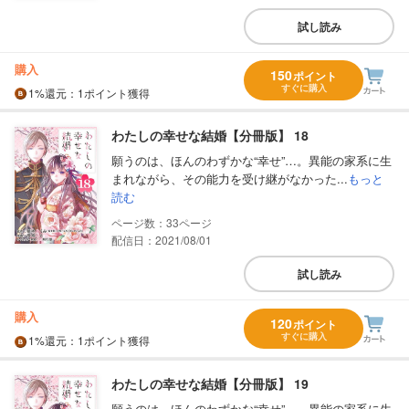
試し読み
購入
150
ポイント
すぐに購入
1%
還元
：1ポイント獲得
わたしの幸せな結婚【分冊版】 18
願うのは、ほんのわずかな“幸せ”…。異能の家系に生
まれながら、その能力を受け継がなかった...
もっと
読む
33
配信日：2021/08/01
試し読み
購入
120
ポイント
すぐに購入
1%
還元
：1ポイント獲得
わたしの幸せな結婚【分冊版】 19
願うのは、ほんのわずかな“幸せ”…。異能の家系に生