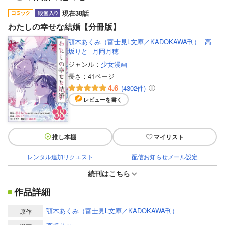
現在38話
わたしの幸せな結婚【分冊版】
顎木あくみ（富士見L文庫／KADOKAWA刊）
高
坂りと
月岡月穂
ジャンル：
少女漫画
長さ：
41ページ
4.6
(4302件)
レビューを書く
推し本棚
マイリスト
レンタル追加リクエスト
配信お知らせメール設定
続刊はこちら
作品詳細
顎木あくみ（富士見L文庫／KADOKAWA刊）
原作