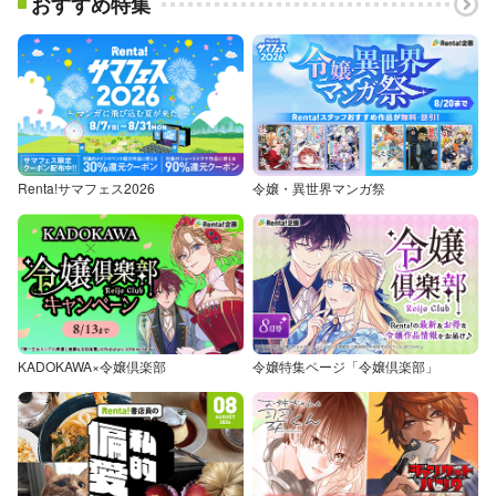
おすすめ特集
Renta!サマフェス2026
令嬢・異世界マンガ祭
KADOKAWA×令嬢倶楽部
令嬢特集ページ「令嬢倶楽部」