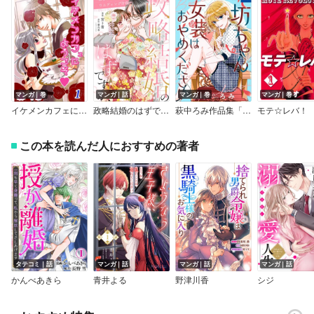
マンガ｜巻
マンガ｜話
マンガ｜巻
マンガ｜巻
イケメンカフェにようこそ
政略結婚のはずですが？ ～極甘御曹司の溺愛ウエディング計画～
萩中ろみ作品集「坊ちゃん女装はおやめください」
モテ☆レバ！
この本を読んだ人におすすめの著者
タテコミ｜話
マンガ｜話
マンガ｜話
マンガ｜話
かんべあきら
青井よる
野津川香
シジ