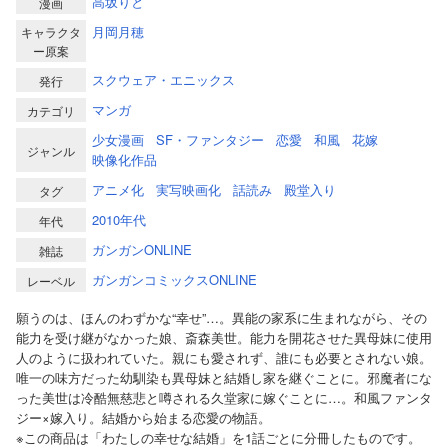
高坂りと
漫画
月岡月穂
キャラクタ
ー原案
スクウェア・エニックス
発行
マンガ
カテゴリ
少女漫画
SF・ファンタジー
恋愛
和風
花嫁
ジャンル
映像化作品
アニメ化
実写映画化
話読み
殿堂入り
タグ
2010年代
年代
ガンガンONLINE
雑誌
ガンガンコミックスONLINE
レーベル
願うのは、ほんのわずかな“幸せ”…。異能の家系に生まれながら、その
能力を受け継がなかった娘、斎森美世。能力を開花させた異母妹に使用
人のように扱われていた。親にも愛されず、誰にも必要とされない娘。
唯一の味方だった幼馴染も異母妹と結婚し家を継ぐことに。邪魔者にな
った美世は冷酷無慈悲と噂される久堂家に嫁ぐことに…。和風ファンタ
ジー×嫁入り。結婚から始まる恋愛の物語。
※この商品は「わたしの幸せな結婚」を1話ごとに分冊したものです。