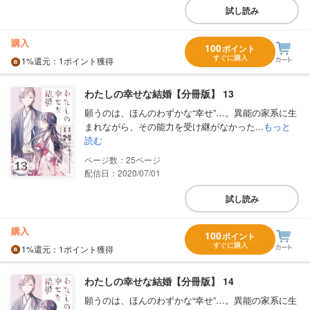
試し読み
購入
100
ポイント
すぐに購入
1%
還元
：1ポイント獲得
わたしの幸せな結婚【分冊版】 13
願うのは、ほんのわずかな“幸せ”…。異能の家系に生
まれながら、その能力を受け継がなかった...
もっと
読む
25
配信日：2020/07/01
試し読み
購入
100
ポイント
すぐに購入
1%
還元
：1ポイント獲得
わたしの幸せな結婚【分冊版】 14
願うのは、ほんのわずかな“幸せ”…。異能の家系に生