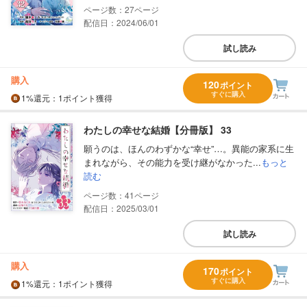
27
配信日：2024/06/01
試し読み
購入
120
ポイント
すぐに購入
1%
還元
：1ポイント獲得
わたしの幸せな結婚【分冊版】 33
願うのは、ほんのわずかな“幸せ”…。異能の家系に生
まれながら、その能力を受け継がなかった...
もっと
読む
41
配信日：2025/03/01
試し読み
購入
170
ポイント
すぐに購入
1%
還元
：1ポイント獲得