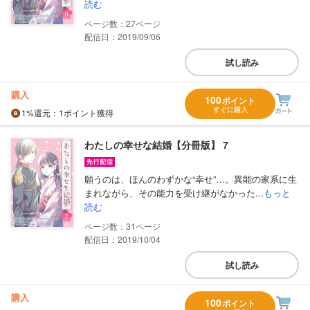
読む
27
配信日：2019/09/06
試し読み
購入
100
ポイント
すぐに購入
1%
還元
：1ポイント獲得
わたしの幸せな結婚【分冊版】 7
願うのは、ほんのわずかな“幸せ”…。異能の家系に生
まれながら、その能力を受け継がなかった...
もっと
読む
31
配信日：2019/10/04
試し読み
購入
100
ポイント