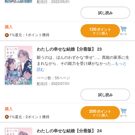
配信日：2022/05/01
試し読み
購入
120
ポイント
すぐに購入
1%
還元
：1ポイント獲得
わたしの幸せな結婚【分冊版】 23
願うのは、ほんのわずかな“幸せ”…。異能の家系に生
まれながら、その能力を受け継がなかった...
もっと
読む
55
配信日：2022/07/01
試し読み
購入
200
ポイント
すぐに購入
1%
還元
：2ポイント獲得
わたしの幸せな結婚【分冊版】 24