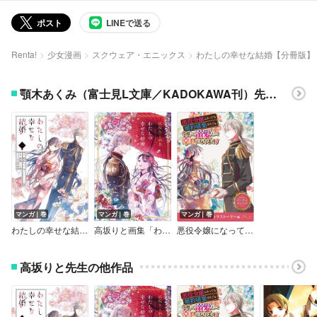
ポスト
LINEで送る
Renta!
少女漫画
スクウェア・エニックス
わたしの幸せな結婚【分冊版】
顎木あくみ（富士見L文庫／KADOKAWA刊）先生の他作品
マンガ｜巻
マンガ｜巻
マンガ｜巻
わたしの幸せな結婚 【特典付き】
高坂りと画集「わたしの幸せな結婚」
悪役令嬢になっても婚約破棄されても、今度こそ溺愛されて幸せになります！ 試し読みまとめ本 溺愛・シンデレラストーリー編
高坂りと先生の他作品