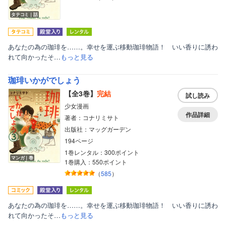
タテコミ｜話
あなたの為の珈琲を……。幸せを運ぶ移動珈琲物語！ いい香りに誘わ
れて向かったそ…
もっと見る
珈琲いかがでしょう
【全3巻】
完結
試し読み
少女漫画
作品詳細
著者：コナリミサト
出版社：マッグガーデン
194ページ
1巻レンタル：300ポイント
マンガ｜巻
ボーイズラブ
1巻購入：550ポイント
（
585
）
ティーンズラブ
美女・美少女
あなたの為の珈琲を……。幸せを運ぶ移動珈琲物語！ いい香りに誘わ
れて向かったそ…
もっと見る
女性写真集