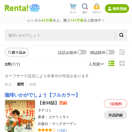
無料登録
レンタル
55万冊
以上、購入
147万冊
以上配信中！
話読み除外
雑誌除外
絞り込み
2件
(1/
1
)
人気順
セーフサーチ設定により非表示の作品があります
週間
前日
月間
珈琲いかがでしょう【フルカラー】
【全35話】
完結
1話
無料
タテコミ
作品詳細
著者：コナリミサト
出版社：マッグガーデン
（
102
）