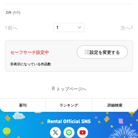
2件
(
1
/
1
)
前へ
次へ
セーフサーチ設定中
設定を変更する
非表示になっている作品数
トップページへ
新刊
ランキング
詳細検索