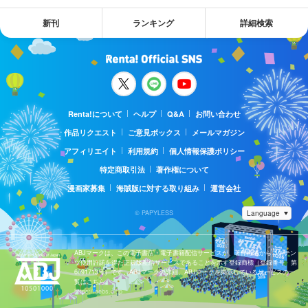
新刊
ランキング
詳細検索
Renta!について
ヘルプ
Q&A
お問い合わせ
作品リクエスト
ご意見ボックス
メールマガジン
アフィリエイト
利用規約
個人情報保護ポリシー
特定商取引法
著作権について
漫画家募集
海賊版に対する取り組み
運営会社
© PAPYLESS
ABJマークは、この電子書店・電子書籍配信サービスが、著作権者からコンテン
ツ使用許諾を得た正規版配信サービスであることを示す登録商標（登録番号 第
6091713号）です。ABJマークの詳細、ABJマークを掲示しているサービスの一
覧はこちら。
https://aebs.or.jp