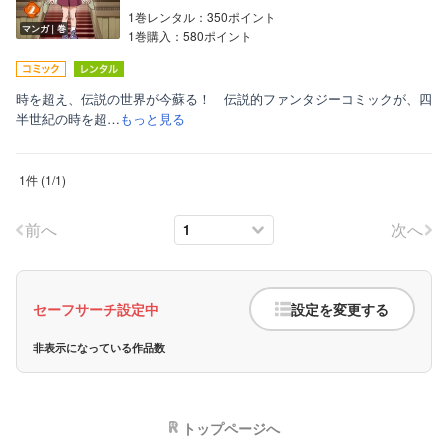
1巻レンタル：350ポイント
マンガ｜巻
1巻購入：580ポイント
時を超え、伝説の世界が今蘇る！ 伝説的ファンタジーコミックが、四
半世紀の時を超…
もっと見る
ボーイズラブ
1件
(
1
/
1
)
ティーンズラブ
前へ
次へ
美女・美少女
女性写真集
セーフサーチ設定中
設定を変更する
非表示になっている作品数
トップページへ