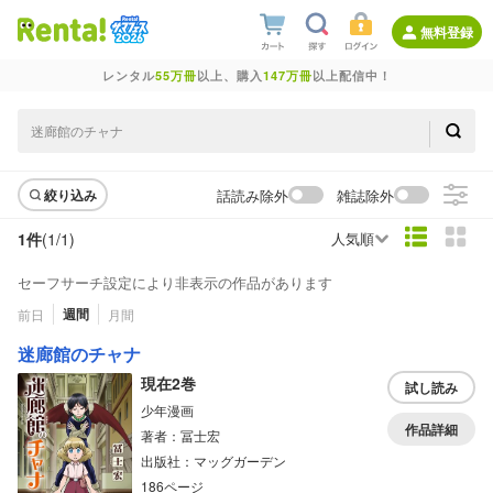
無料登録
レンタル
55万冊
以上、購入
147万冊
以上配信中！
話読み除外
雑誌除外
絞り込み
1件
(1/
1
)
人気順
セーフサーチ設定により非表示の作品があります
週間
前日
月間
迷廊館のチャナ
現在2巻
試し読み
少年漫画
作品詳細
著者：冨士宏
出版社：マッグガーデン
186ページ