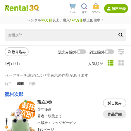
無料登録
レンタル
55万冊
以上、購入
147万冊
以上配信中！
話読み除外
雑誌除外
絞り込み
1件
(1/
1
)
人気順
セーフサーチ設定により非表示の作品があります
週間
前日
月間
蜜柑次郎
現在3巻
試し読み
少年漫画
作品詳細
著者：双葉よう
出版社：マッグガーデン
180ページ