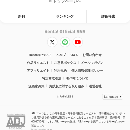
トップページへ
新刊
ランキング
詳細検索
Renta!について
ヘルプ
Q&A
お問い合わせ
作品リクエスト
ご意見ボックス
メールマガジン
アフィリエイト
利用規約
個人情報保護ポリシー
特定商取引法
著作権について
漫画家募集
海賊版に対する取り組み
運営会社
© PAPYLESS
ABJマークは、この電子書店・電子書籍配信サービスが、著作権者からコンテン
ツ使用許諾を得た正規版配信サービスであることを示す登録商標（登録番号 第
6091713号）です。ABJマークの詳細、ABJマークを掲示しているサービスの一
覧はこちら。
https://aebs.or.jp