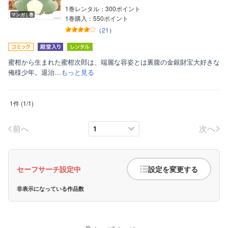
1巻レンタル：300ポイント
マンガ｜巻
1巻購入：550ポイント
（
21
）
蜜柑から生まれた蜜柑次郎は、端麗な容姿とは裏腹の金銀財宝大好きな
俺様少年。退治…
もっと見る
ボーイズラブ
1件
(
1
/
1
)
ティーンズラブ
美女・美少女
前へ
次へ
女性写真集
セーフサーチ設定中
設定を変更する
非表示になっている作品数