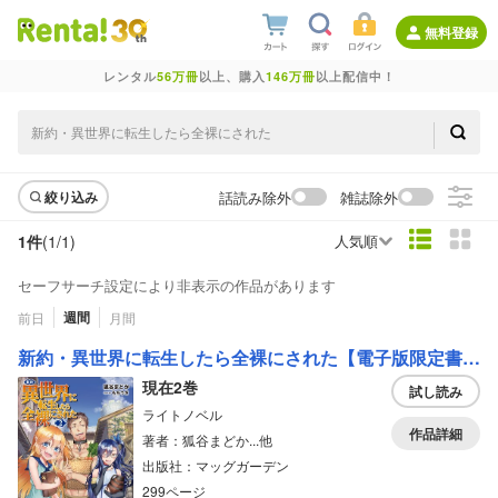
無料登録
レンタル
56万冊
以上、購入
146万冊
以上配信中！
話読み除外
雑誌除外
絞り込み
1件
(1/
1
)
人気順
セーフサーチ設定により非表示の作品があります
週間
前日
月間
新約・異世界に転生したら全裸にされた【電子版限定書き下ろしSS付】
現在2巻
試し読み
ライトノベル
作品詳細
著者：狐谷まどか...他
出版社：マッグガーデン
299ページ