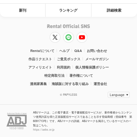
新刊
ランキング
詳細検索
Renta!について
ヘルプ
Q&A
お問い合わせ
作品リクエスト
ご意見ボックス
メールマガジン
アフィリエイト
利用規約
個人情報保護ポリシー
特定商取引法
著作権について
漫画家募集
海賊版に対する取り組み
運営会社
© PAPYLESS
ABJマークは、この電子書店・電子書籍配信サービスが、著作権者からコンテン
ツ使用許諾を得た正規版配信サービスであることを示す登録商標（登録番号 第
6091713号）です。ABJマークの詳細、ABJマークを掲示しているサービスの一
覧はこちら。
https://aebs.or.jp