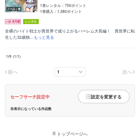
1巻レンタル：750ポイント
ノベル｜巻
1巻購入：1,380ポイント
全裸のバイト戦士が異世界で成り上がるハーレム大長編！ 異世界に転
生した32歳独…
もっと見る
ボーイズラブ
1件
(
1
/
1
)
ティーンズラブ
前へ
次へ
美女・美少女
女性写真集
セーフサーチ設定中
設定を変更する
非表示になっている作品数
トップページへ