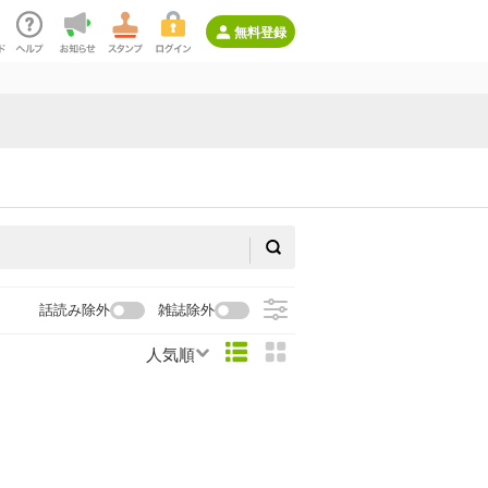
無料登録
話読み除外
雑誌除外
人気順