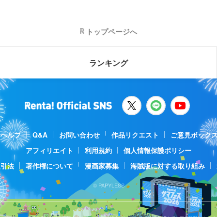
トップページへ
ランキング
ヘルプ
Q&A
お問い合わせ
作品リクエスト
ご意見ボック
アフィリエイト
利用規約
個人情報保護ポリシー
取引法
著作権について
漫画家募集
海賊版に対する取り組み
© PAPYLESS