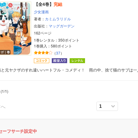
【全4巻】
完結
少女漫画
著者：
カミムラリドル
出版社：
マッグガーデン
162ページ
1巻レンタル：350ポイント
1巻購入：580ポイント
ンガ｜巻
（
37
）
猫と元ヤクザのすれ違いハートフル・コメディ！ 雨の中、捨て猫のサブは一
(
1
/
1
)
前へ
セーフサーチ設定中