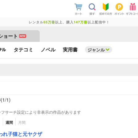
レンタル
55万冊
以上、購入
147万冊
以上配信中！
ショート
NEW
タテコミ
ノベル
実用書
ジャンル
件
(1/
1
)
ーフサーチ設定により非表示の作品があります
日
週間
月間
われ子猫と元ヤクザ