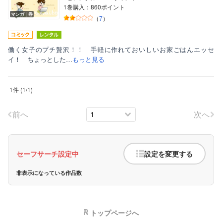
1巻購入：860ポイント
マンガ｜巻
（
7
）
働く女子のプチ贅沢！！ 手軽に作れておいしいお家ごはんエッセ
イ！ ちょっとした…
もっと見る
ボーイズラブ
1件
(
1
/
1
)
ティーンズラブ
前へ
次へ
美女・美少女
女性写真集
セーフサーチ設定中
設定を変更する
非表示になっている作品数
トップページへ