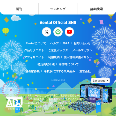
新刊
ランキング
詳細検索
Renta!について
ヘルプ
Q&A
お問い合わせ
作品リクエスト
ご意見ボックス
メールマガジン
アフィリエイト
利用規約
個人情報保護ポリシー
特定商取引法
著作権について
漫画家募集
海賊版に対する取り組み
運営会社
© PAPYLESS
ABJマークは、この電子書店・電子書籍配信サービスが、著作権者からコンテン
ツ使用許諾を得た正規版配信サービスであることを示す登録商標（登録番号 第
6091713号）です。ABJマークの詳細、ABJマークを掲示しているサービスの一
覧はこちら。
https://aebs.or.jp