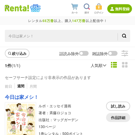
無料登録
レンタル
55万冊
以上、購入
147万冊
以上配信中！
話読み除外
雑誌除外
絞り込み
1件
(1/
1
)
人気順
セーフサーチ設定により非表示の作品があります
週間
前日
月間
今日は家メシ！
ルポ・エッセイ漫画
試し読み
著者：斉藤ロジョコ
作品詳細
出版社：マッグガーデン
130ページ
1巻レンタル：500ポイント