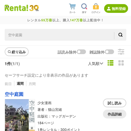
無料登録
レンタル
55万冊
以上、購入
147万冊
以上配信中！
話読み除外
雑誌除外
絞り込み
1件
(1/
1
)
人気順
セーフサーチ設定により非表示の作品があります
週間
前日
月間
空中庭園
少女漫画
試し読み
著者：猫山宮緒
作品詳細
出版社：マッグガーデン
184ページ
1巻レンタル：300ポイント