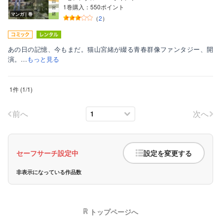
1巻購入：550ポイント
マンガ｜巻
（
2
）
あの日の記憶、今もまだ。猫山宮緒が綴る青春群像ファンタジー、開
演。…
もっと見る
ボーイズラブ
1件
(
1
/
1
)
ティーンズラブ
前へ
次へ
美女・美少女
女性写真集
セーフサーチ設定中
設定を変更する
非表示になっている作品数
トップページへ