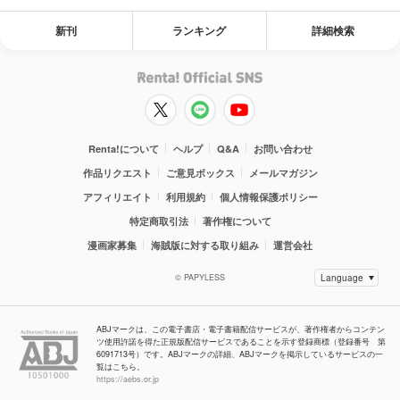
新刊
ランキング
詳細検索
Renta!について
ヘルプ
Q&A
お問い合わせ
作品リクエスト
ご意見ボックス
メールマガジン
アフィリエイト
利用規約
個人情報保護ポリシー
特定商取引法
著作権について
漫画家募集
海賊版に対する取り組み
運営会社
© PAPYLESS
ABJマークは、この電子書店・電子書籍配信サービスが、著作権者からコンテン
ツ使用許諾を得た正規版配信サービスであることを示す登録商標（登録番号 第
6091713号）です。ABJマークの詳細、ABJマークを掲示しているサービスの一
覧はこちら。
https://aebs.or.jp