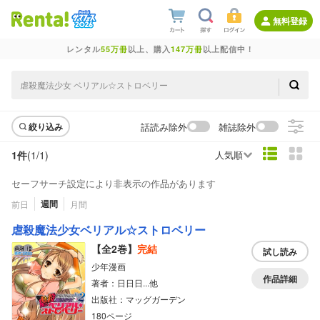
無料登録
レンタル
55万冊
以上、購入
147万冊
以上配信中！
話読み除外
雑誌除外
絞り込み
1件
(1/
1
)
人気順
セーフサーチ設定により非表示の作品があります
週間
前日
月間
虐殺魔法少女ベリアル☆ストロベリー
【全2巻】
完結
試し読み
少年漫画
作品詳細
著者：日日日...他
出版社：マッグガーデン
180ページ