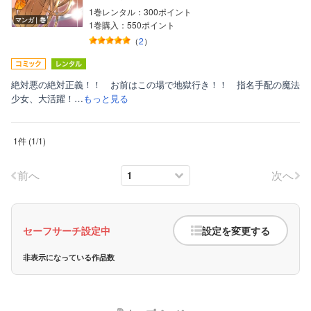
1巻レンタル：300ポイント
マンガ｜巻
1巻購入：550ポイント
（
2
）
絶対悪の絶対正義！！ お前はこの場で地獄行き！！ 指名手配の魔法
少女、大活躍！…
もっと見る
ボーイズラブ
1件
(
1
/
1
)
ティーンズラブ
美女・美少女
前へ
次へ
女性写真集
セーフサーチ設定中
設定を変更する
非表示になっている作品数