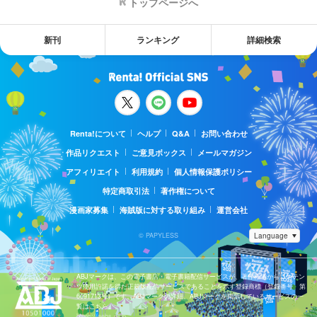
トップページへ
新刊
ランキング
詳細検索
Renta!について
ヘルプ
Q&A
お問い合わせ
作品リクエスト
ご意見ボックス
メールマガジン
アフィリエイト
利用規約
個人情報保護ポリシー
特定商取引法
著作権について
漫画家募集
海賊版に対する取り組み
運営会社
© PAPYLESS
ABJマークは、この電子書店・電子書籍配信サービスが、著作権者からコンテン
ツ使用許諾を得た正規版配信サービスであることを示す登録商標（登録番号 第
6091713号）です。ABJマークの詳細、ABJマークを掲示しているサービスの一
覧はこちら。
https://aebs.or.jp