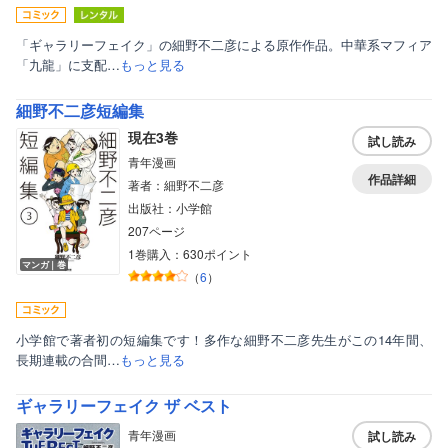
「ギャラリーフェイク」の細野不二彦による原作作品。中華系マフィア
「九龍」に支配…
もっと見る
細野不二彦短編集
現在3巻
試し読み
青年漫画
作品詳細
著者：細野不二彦
出版社：小学館
207ページ
1巻購入：630ポイント
マンガ｜巻
（
6
）
小学館で著者初の短編集です！多作な細野不二彦先生がこの14年間、
長期連載の合間…
もっと見る
ギャラリーフェイク ザ ベスト
青年漫画
試し読み