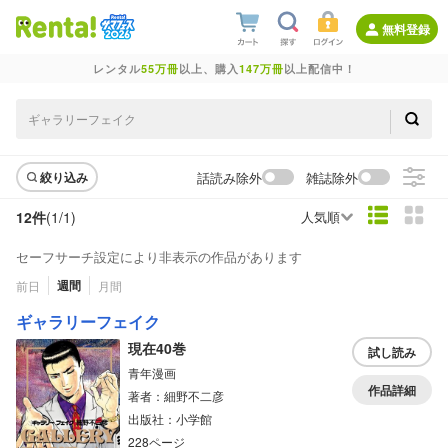
無料登録
レンタル
55万冊
以上、購入
147万冊
以上配信中！
話読み除外
雑誌除外
絞り込み
12件
(1/
1
)
人気順
セーフサーチ設定により非表示の作品があります
週間
前日
月間
ギャラリーフェイク
現在40巻
試し読み
青年漫画
作品詳細
著者：細野不二彦
出版社：小学館
228ページ