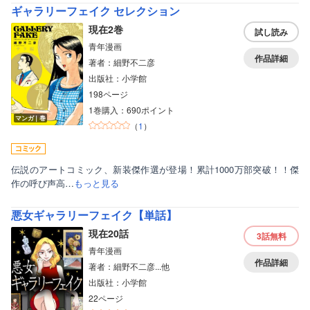
ギャラリーフェイク セレクション
現在2巻
試し読み
青年漫画
作品詳細
著者：細野不二彦
出版社：小学館
198ページ
1巻購入：690ポイント
マンガ｜巻
（
1
）
伝説のアートコミック、新装傑作選が登場！累計1000万部突破！！傑
作の呼び声高…
もっと見る
悪女ギャラリーフェイク【単話】
現在20話
3話
無料
青年漫画
作品詳細
著者：細野不二彦...他
出版社：小学館
22ページ