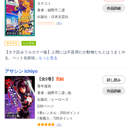
タテコミ
作品詳細
著者：細野不二彦
出版社：日本文芸社
（
5
）
タテコミ｜話
【タテ読みフルカラー版】人間には不器用だが動物たちとはうまくや
る。ペット名探偵…
もっと見る
アサシン ichiyo
【全2巻】
完結
試し読み
青年漫画
作品詳細
著者：細野不二彦...他
出版社：ヒーローズ
226ページ
1巻レンタル：250ポイント
マンガ｜巻
1巻購入：720ポイント
（
3
）