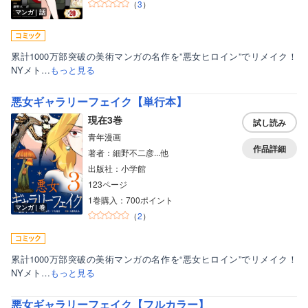
（
3
）
マンガ｜話
累計1000万部突破の美術マンガの名作を”悪女ヒロイン”でリメイク！
NYメト…
もっと見る
悪女ギャラリーフェイク【単行本】
現在3巻
試し読み
青年漫画
作品詳細
著者：細野不二彦...他
出版社：小学館
123ページ
1巻購入：700ポイント
マンガ｜巻
（
2
）
累計1000万部突破の美術マンガの名作を“悪女ヒロイン”でリメイク！
NYメト…
もっと見る
悪女ギャラリーフェイク【フルカラー】