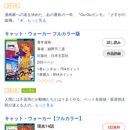
ティーンズラブ
漫画家への道を決めた、あの運命の一年。『Gu‐Guガンモ』『さすがの
美女・美少女
猿飛』『ギ…
もっと見る
女性写真集
キャット・ウォーカー フルカラー版
青年漫画
試し読み
著者：細野不二彦
作品詳細
出版社：日本文芸社
205ページ
1巻レンタル：704ポイント
1巻購入：854ポイント
マンガ｜巻
（
1
）
人間には不器用だが動物たちとはうまくやる。ペット名探偵・荻原朔太
郎が迷える人の…
もっと見る
キャット・ウォーカー【フルカラー】
現在14話
2話
無料