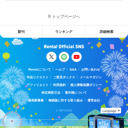
トップページへ
新刊
ランキング
詳細検索
Renta!について
ヘルプ
Q&A
お問い合わせ
作品リクエスト
ご意見ボックス
メールマガジン
アフィリエイト
利用規約
個人情報保護ポリシー
特定商取引法
著作権について
漫画家募集
海賊版に対する取り組み
運営会社
© PAPYLESS
ABJマークは、この電子書店・電子書籍配信サービスが、著作権者からコンテン