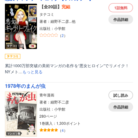
【全20話】
完結
1話
無料
タテコミ
作品詳細
著者：細野不二彦...他
出版社：小学館
（
2
）
タテコミ｜話
累計1000万部突破の美術マンガの名作を“悪女ヒロイン”でリメイク！
NYメト…
もっと見る
1978年のまんが虫
青年漫画
試し読み
著者：細野不二彦
作品詳細
出版社：小学館
280ページ
1巻購入：1,300ポイント
（
4
）
ボーイズラブ
マンガ｜巻