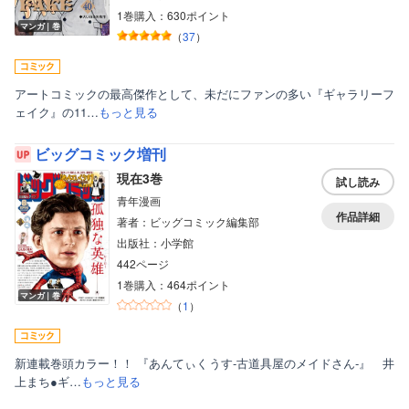
1巻購入：630ポイント
マンガ｜巻
（
37
）
アートコミックの最高傑作として、未だにファンの多い『ギャラリーフ
ェイク』の11…
もっと見る
ビッグコミック増刊
現在3巻
試し読み
青年漫画
作品詳細
著者：ビッグコミック編集部
出版社：小学館
442ページ
1巻購入：464ポイント
マンガ｜巻
（
1
）
新連載巻頭カラー！！ 『あんてぃくうす‐古道具屋のメイドさん‐』 井
上まち●ギ…
もっと見る