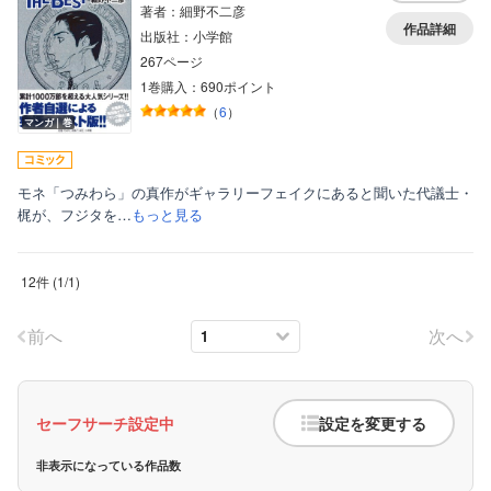
著者：細野不二彦
作品詳細
出版社：小学館
267ページ
1巻購入：690ポイント
（
6
）
マンガ｜巻
モネ「つみわら」の真作がギャラリーフェイクにあると聞いた代議士・
梶が、フジタを…
もっと見る
12件
(
1
/
1
)
前へ
次へ
セーフサーチ設定中
設定を変更する
非表示になっている作品数