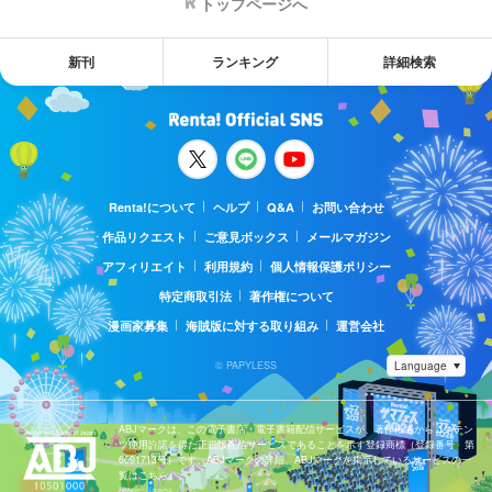
トップページへ
新刊
ランキング
詳細検索
Renta!について
ヘルプ
Q&A
お問い合わせ
作品リクエスト
ご意見ボックス
メールマガジン
アフィリエイト
利用規約
個人情報保護ポリシー
特定商取引法
著作権について
漫画家募集
海賊版に対する取り組み
運営会社
© PAPYLESS
ABJマークは、この電子書店・電子書籍配信サービスが、著作権者からコンテン
ツ使用許諾を得た正規版配信サービスであることを示す登録商標（登録番号 第
6091713号）です。ABJマークの詳細、ABJマークを掲示しているサービスの一
覧はこちら。
https://aebs.or.jp