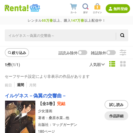
無料登録
レンタル
55万冊
以上、購入
147万冊
以上配信中！
話読み除外
雑誌除外
絞り込み
1件
(1/
1
)
人気順
セーフサーチ設定により非表示の作品があります
週間
前日
月間
イルゲネス－偽翼の交響曲－
【全3巻】
完結
試し読み
少女漫画
作品詳細
著者：桑原水菜...他
出版社：マッグガーデン
180ページ