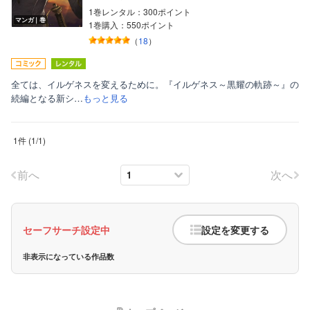
1巻レンタル：300ポイント
マンガ｜巻
1巻購入：550ポイント
（
18
）
全ては、イルゲネスを変えるために。『イルゲネス～黒耀の軌跡～』の
続編となる新シ…
もっと見る
ボーイズラブ
1件
(
1
/
1
)
ティーンズラブ
美女・美少女
前へ
次へ
女性写真集
セーフサーチ設定中
設定を変更する
非表示になっている作品数