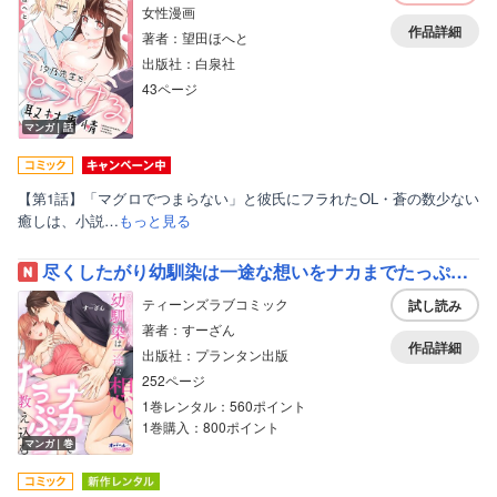
女性漫画
作品詳細
著者：望田ほへと
出版社：白泉社
43ページ
マンガ｜話
【第1話】「マグロでつまらない」と彼氏にフラれたOL・蒼の数少ない
癒しは、小説…
もっと見る
尽くしたがり幼馴染は一途な想いをナカまでたっぷり教え込む【電子単行本】【描き下ろし付】
ティーンズラブコミック
試し読み
著者：すーざん
作品詳細
出版社：プランタン出版
252ページ
1巻レンタル：560ポイント
1巻購入：800ポイント
マンガ｜巻