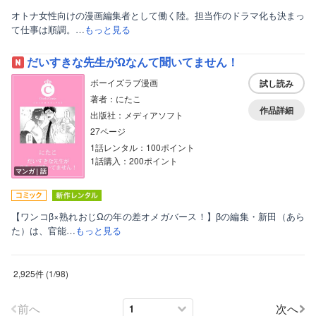
オトナ女性向けの漫画編集者として働く陸。担当作のドラマ化も決まっ
て仕事は順調。…
もっと見る
だいすきな先生がΩなんて聞いてません！
ボーイズラブ漫画
試し読み
著者：にたこ
作品詳細
出版社：メディアソフト
27ページ
1話レンタル：100ポイント
1話購入：200ポイント
マンガ｜話
【ワンコβ×熟れおじΩの年の差オメガバース！】βの編集・新田（あら
た）は、官能…
もっと見る
2,925件
(
1
/
98
)
前へ
次へ