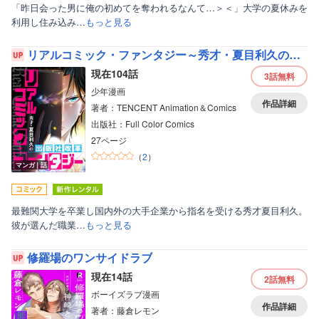
「昨日会った男に俺の初めてを奪われるなんて…＞＜」大学の夏休みを
利用し住み込み…
もっと見る
リアルコミック・ファンタジー～秀才・夏目利久の出版社改革
現在104話
3話
無料
少年漫画
作品詳細
著者：TENCENT Animation＆Comics
出版社：Full Color Comics
27ページ
（
2
）
マンガ｜話
ボーイズラブ
最難関大学を卒業し国内外の大手企業から指名を受ける秀才夏目利久。
彼が選んだ職業…
もっと見る
ティーンズラブ
美女・美少女
修羅場のワンサイドラブ
現在14話
2話
無料
女性写真集
ボーイズラブ漫画
作品詳細
著者：藤倉レモン