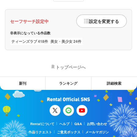
セーフサーチ設定中
設定を変更する
非表示になっている作品数
ティーンズラブ 418件
美女・美少女 24件
トップページへ
新刊
ランキング
詳細検索
Renta!について
ヘルプ
Q&A
お問い合わせ
作品リクエスト
ご意見ボックス
メールマガジン