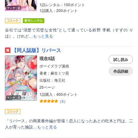
1話レンタル：100ポイント
マンガ｜話
1話購入：200ポイント
会社では“清楚で完璧な女性”として通っている鈴野 李帆（すずの り
ほ）。けれど…
もっと見る
【同人誌版】リバース
現在5話
試し読み
ボーイズラブ漫画
作品詳細
著者：麻生ミツ晃
出版社：海王社
25ページ
1話購入：400ポイント
マンガ｜話
（
5
）
「リバース」の商業番外編が登場！恋人になったあとの吐木と円は、二
人が育った施設…
もっと見る