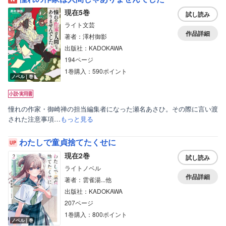
現在5巻
試し読み
ライト文芸
作品詳細
著者：澤村御影
出版社：KADOKAWA
194ページ
1巻購入：590ポイント
ノベル｜巻
憧れの作家・御崎禅の担当編集者になった瀬名あさひ。その際に言い渡
された注意事項…
もっと見る
わたしで童貞捨てたくせに
現在2巻
試し読み
ライトノベル
作品詳細
著者：雲雀湯...他
出版社：KADOKAWA
207ページ
1巻購入：800ポイント
ノベル｜巻