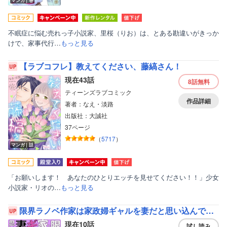
マンガ｜巻
不眠症に悩む売れっ子小説家、里桜（りお）は、とある勘違いがきっか
けで、家事代行…
もっと見る
【ラブコフレ】教えてください、藤縞さん！
現在43話
8話
無料
ティーンズラブコミック
作品詳細
著者：なえ・淡路
出版社：大誠社
37ページ
（
5717
）
マンガ｜話
「お願いします！ あなたのひとりエッチを見せてください！！」少女
小説家・リオの…
もっと見る
限界ラノベ作家は家政婦ギャルを妻だと思い込んでいる
現在10話
試し読み