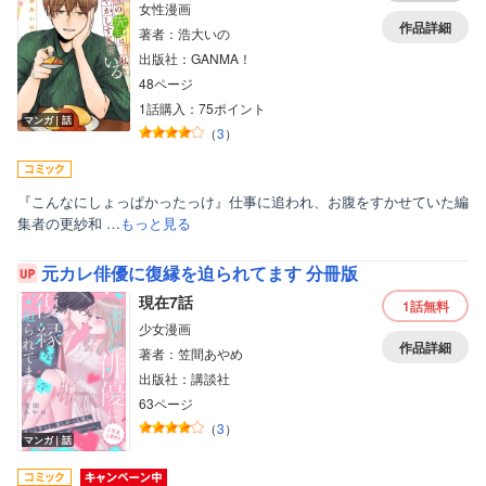
女性漫画
作品詳細
著者：浩大いの
出版社：GANMA！
48ページ
1話購入：75ポイント
マンガ｜話
（
3
）
『こんなにしょっぱかったっけ』仕事に追われ、お腹をすかせていた編
集者の更紗和 …
もっと見る
元カレ俳優に復縁を迫られてます 分冊版
現在7話
1話
無料
少女漫画
作品詳細
著者：笠間あやめ
出版社：講談社
63ページ
（
3
）
マンガ｜話