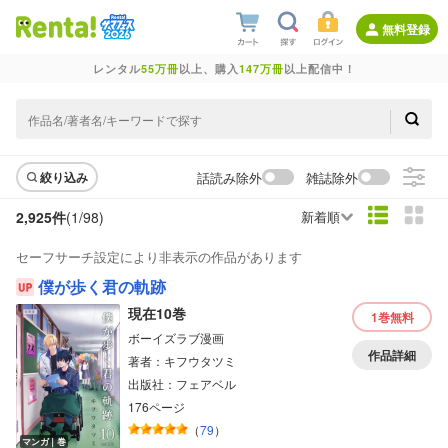
無料登録
レンタル
55万冊
以上、購入
147万冊
以上配信中！
話読み除外
雑誌除外
絞り込み
2,925件
(1/
98
)
新着順
セーフサーチ設定により非表示の作品があります
僕が歩く君の軌跡
現在10巻
1巻
無料
ボーイズラブ漫画
作品詳細
著者：キフウタツミ
出版社：フェアベル
176ページ
（
79
）
マンガ｜巻