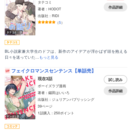
タテコミ
作品詳細
著者：HODOT
出版社：RIDI
（
5
）
タテコミ｜話
BL小説家兼大学生のドフは、新作のアイデアが浮かばず頭を抱える
日々を送っていた…
もっと見る
フェイクロマンスセンテンス【単話売】
現在3話
試し読み
ボーイズラブ漫画
作品詳細
著者：錫田はいいろ
出版社：ジュリアンパブリッシング
39ページ
1話購入：250ポイント
マンガ｜話