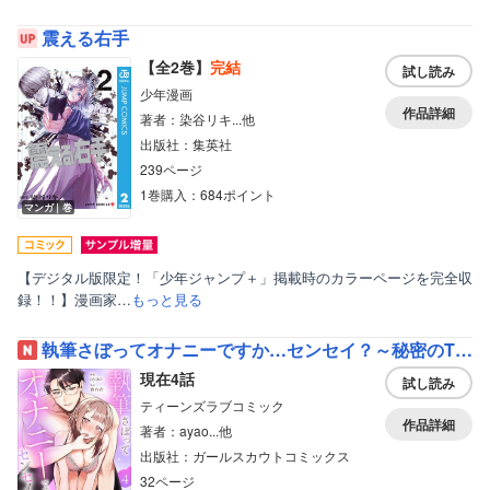
震える右手
【全2巻】
完結
試し読み
少年漫画
作品詳細
著者：染谷リキ...他
出版社：集英社
239ページ
1巻購入：684ポイント
マンガ｜巻
【デジタル版限定！「少年ジャンプ＋」掲載時のカラーページを完全収
録！！】漫画家…
もっと見る
執筆さぼってオナニーですか…センセイ？～秘密のTL作家、同僚に生活もカラダもお世話してもらってます～《Lovelicot》
現在4話
試し読み
ティーンズラブコミック
作品詳細
著者：ayao...他
出版社：ガールスカウトコミックス
32ページ