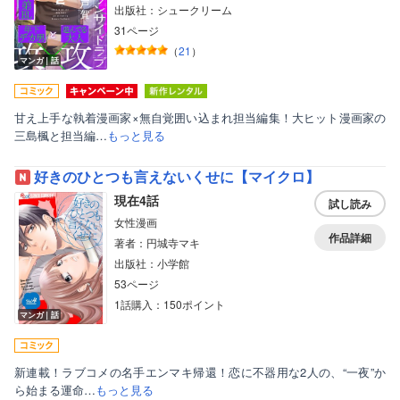
出版社：シュークリーム
31ページ
（
21
）
マンガ｜話
甘え上手な執着漫画家×無自覚囲い込まれ担当編集！大ヒット漫画家の
三島楓と担当編…
もっと見る
好きのひとつも言えないくせに【マイクロ】
現在4話
試し読み
女性漫画
作品詳細
著者：円城寺マキ
出版社：小学館
53ページ
1話購入：150ポイント
マンガ｜話
新連載！ラブコメの名手エンマキ帰還！恋に不器用な2人の、“一夜”か
ら始まる運命…
もっと見る