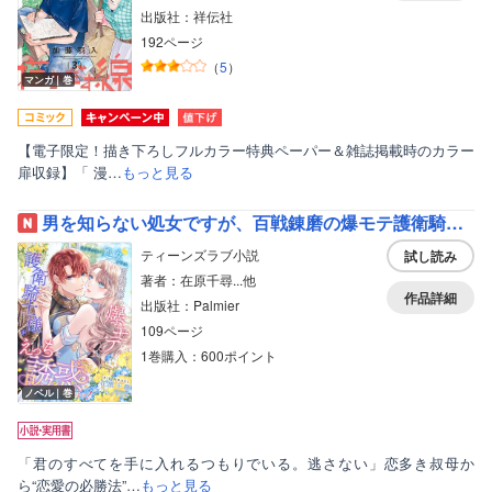
出版社：祥伝社
192ページ
（
5
）
マンガ｜巻
【電子限定！描き下ろしフルカラー特典ペーパー＆雑誌掲載時のカラー
扉収録】「 漫…
もっと見る
男を知らない処女ですが、百戦錬磨の爆モテ護衛騎士様をえっちに誘惑してみます！
ティーンズラブ小説
試し読み
著者：在原千尋...他
作品詳細
出版社：Palmier
109ページ
1巻購入：600ポイント
ノベル｜巻
「君のすべてを手に入れるつもりでいる。逃さない」恋多き叔母か
ら“恋愛の必勝法”…
もっと見る