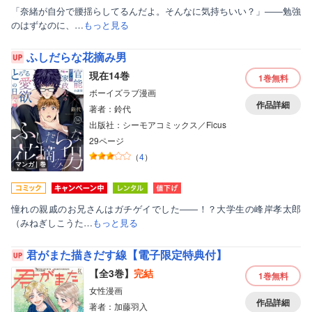
「奈緒が自分で腰揺らしてるんだよ。そんなに気持ちいい？」――勉強
のはずなのに、…
もっと見る
ふしだらな花摘み男
現在14巻
1巻
無料
ボーイズラブ漫画
作品詳細
著者：鈴代
出版社：シーモアコミックス／Ficus
29ページ
（
4
）
マンガ｜巻
憧れの親戚のお兄さんはガチゲイでした――！？大学生の峰岸孝太郎
（みねぎしこうた…
もっと見る
君がまた描きだす線【電子限定特典付】
【全3巻】
完結
1巻
無料
女性漫画
作品詳細
著者：加藤羽入