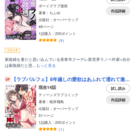
ボーイズラブ漫画
作品詳細
著者：ちふゆ
出版社：オーバーラップ
46ページ
1話購入：200ポイント
マンガ｜話
（
9
）
家政婦を妻だと思い込んでいる美青年クーデレ異世界ラノベ作家×自分
は家政婦だと思…
もっと見る
【ラブパルフェ】8年越しの愛欲はあふれて濡れて激重い～凄腕上司赤羽さんの絡まる本音
現在14話
試し読み
ティーンズラブコミック
作品詳細
著者：桜井飛鳥
出版社：オーバーラップ
31ページ
1話購入：200ポイント
マンガ｜話
（
1
）