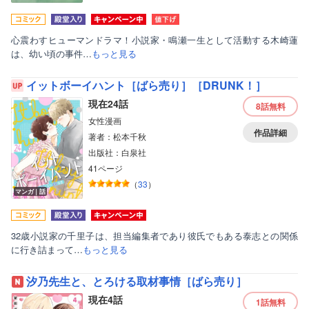
心震わすヒューマンドラマ！小説家・鳴瀬一生として活動する木崎蓮
は、幼い頃の事件…
もっと見る
イットボーイハント［ばら売り］［DRUNK！］
現在24話
8話
無料
女性漫画
作品詳細
著者：松本千秋
出版社：白泉社
41ページ
（
33
）
マンガ｜話
32歳小説家の千里子は、担当編集者であり彼氏でもある泰志との関係
に行き詰まって…
もっと見る
汐乃先生と、とろける取材事情［ばら売り］
現在4話
1話
無料