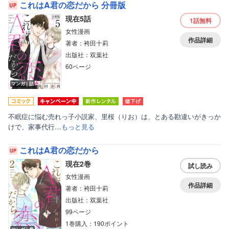
これはA君の恋だから 分冊版
現在5話
1話
無料
女性漫画
作品詳細
著者：袴田十莉
出版社：双葉社
60ページ
マンガ｜話
不眠症に悩む売れっ子小説家、里桜（りお）は、とある勘違いがきっか
けで、家事代行…
もっと見る
これはA君の恋だから
現在2巻
試し読み
女性漫画
作品詳細
著者：袴田十莉
出版社：双葉社
99ページ
1巻購入：190ポイント