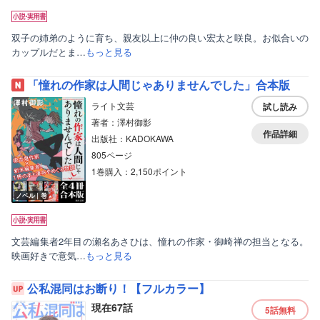
双子の姉弟のように育ち、親友以上に仲の良い宏太と咲良。お似合いの
カップルだとま…
もっと見る
「憧れの作家は人間じゃありませんでした」合本版
ライト文芸
試し読み
著者：澤村御影
作品詳細
出版社：KADOKAWA
805ページ
1巻購入：2,150ポイント
ノベル｜巻
文芸編集者2年目の瀬名あさひは、憧れの作家・御崎禅の担当となる。
映画好きで意気…
もっと見る
公私混同はお断り！【フルカラー】
現在67話
5話
無料