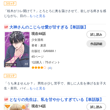
「桂木がコレ開けて？」とろとろに奥を蕩けさせて、欲しがる疼きを感
じながら、目の…
もっと見る
大神さんのこじらせ愛が甘すぎる【単話版】
現在48話
試し読み
少女漫画
作品詳細
著者：麦原
出版社：GANMA！
45ページ
1話購入：75ポイント
マンガ｜話
（
4
）
「うち来ませんか？」 男性が少し苦手で、推しに人生を捧げる女子大
生・美羽。バイ…
もっと見る
となりの先生は、私を甘やかしすぎている【単話版】
現在14話
試し読み