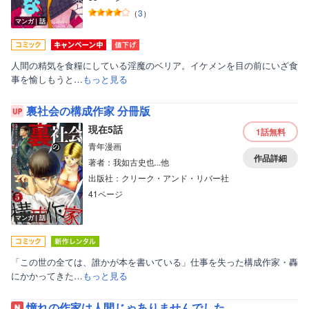
（
3
）
マンガ｜話
人間の精気を食糧にしている淫魔のベリア。イケメンを目の前にいざ食
事を愉しもうと…
もっと見る
裏社会の構成作家 分冊版
現在5話
1話
無料
青年漫画
作品詳細
著者：我如古史也...他
出版社：クリーク・アンド・リバー社
41ページ
マンガ｜話
「この世の全ては、誰かが本を書いている」仕事を失った構成作家・轟
にかかってきた…
もっと見る
憧れの作家は人間じゃありませんでした