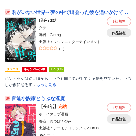
君がいない世界～夢の中で出会った彼を追いかけて～【フルカラー】
現在73話
9話
無料
タテコミ
作品詳細
著者：Girang
出版社：レジンエンターテインメント
（
1
）
タテコミ｜話
ハン・セゲは幼い頃から、いつも同じ男が出てくる夢を見ていた。いつ
しか彼に恋をす…
もっと見る
官能小説家とうぶな淫魔
【全5話】
完結
1話
無料
ボーイズラブ漫画
作品詳細
著者：おつぼくのみ
出版社：シーモアコミックス／Ficus
35ページ