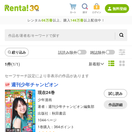
無料登録
レンタル
56万冊
以上、購入
146万冊
以上配信中！
話読み除外
雑誌除外
絞り込み
1件
(1/
1
)
新着順
セーフサーチ設定により非表示の作品があります
週刊少年チャンピオン
現在24巻
試し読み
少年漫画
作品詳細
著者：週刊少年チャンピオン編集部
出版社：秋田書店
1044ページ
1巻購入：364ポイント
マンガ｜巻