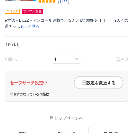
（
1455
）
●本誌＋BUZZ＋アンコール連載で、なんと総1000P超！！！！●久々の
週チャ…
もっと見る
1件
(
1
/
1
)
ボーイズラブ
ティーンズラブ
前へ
次へ
美女・美少女
女性写真集
セーフサーチ設定中
設定を変更する
非表示になっている作品数
トップページへ