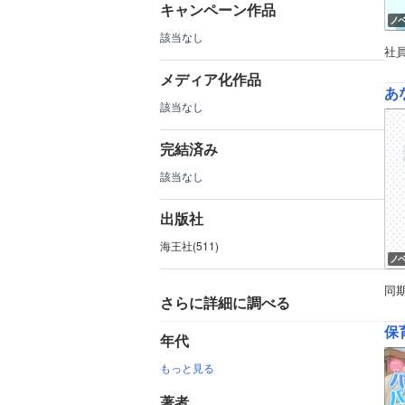
キャンペーン作品
ノ
該当なし
社
メディア化作品
あ
該当なし
完結済み
該当なし
出版社
海王社(511)
ノ
同
さらに詳細に調べる
保
年代
もっと見る
著者