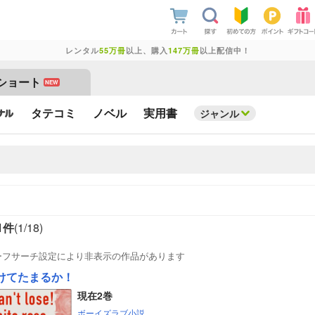
レンタル
55万冊
以上、購入
147万冊
以上配信中！
ショート
NEW
タテコミ
ノベル
実用書
ジャンル
1件
(1/
18
)
ーフサーチ設定により非表示の作品があります
けてたまるか！
現在2巻
ボーイズラブ小説