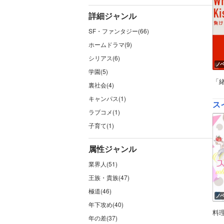
詳細ジャンル
SF・ファンタジー(66)
ホームドラマ(9)
シリアス(6)
ノ
学園(5)
「
裏社会(4)
キャンパス(1)
ス
ラブコメ(1)
子育て(1)
属性ジャンル
業界人(51)
王族・貴族(47)
極道(46)
ノ
年下攻め(40)
料
年の差(37)