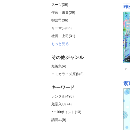
スーツ(36)
昨
作家・編集(36)
御曹司(36)
リーマン(35)
社長・上司(31)
もっと見る
その他ジャンル
ノ
短編集(4)
「
コミカライズ原作(2)
素
キーワード
レンタル(498)
殿堂入り(74)
〜100ポイント(13)
話読み(9)