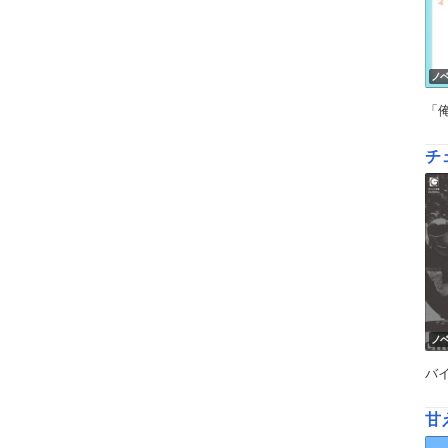
ノ
「
チ
ノ
バ
甘