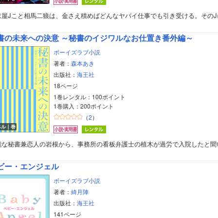
末屋Jこと相馬二狼は、金さえ積めばどんなヤバイ仕事でも引き受ける。そのJ
書の未来への決意 ～秘書のイジワルなお仕置き番外編～
ボーイズラブ小説
著者：
森本あき
出版社：
海王社
18ページ
1巻レンタル：100ポイント
1巻購入：200ポイント
（
2
）
ベル｜巻
能な秘書兼恋人の岩根から、事務所の看板弁護士の植木が過労で入院したと聞
ビー・エンジェル
ボーイズラブ小説
著者：
綺月陣
出版社：
海王社
141ページ