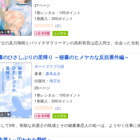
27ページ
1巻レンタル：100ポイント
1巻購入：200ポイント
（
2
）
ベル｜巻
育士の及川海晴とバツイチサラリーマンの高村有吾は恋人同士。出会った当初
書のひさしぶりの里帰り ～秘書のヒメヤカな反抗番外編～
ボーイズラブ小説
著者：
森本あき
出版社：
海王社
26ページ
1巻レンタル：100ポイント
1巻購入：200ポイント
（
2
）
ベル｜巻
ボーイズラブ
米して5年。有能な弁護士の暁成とその秘書兼恋人の祐一は、ようやく仕事に
ティーンズラブ
末屋J ～囚われた野性～