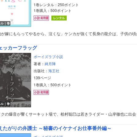
1巻レンタル：250ポイント
1巻購入：500ポイント
ベル｜巻
俺が嫁にもらってやるから、泣くな」ケンカが強くて長身の龍介は、子供の頃
ェッカーフラッグ
ボーイズラブ小説
著者：
綺月陣
出版社：
海王社
139ページ
1巻購入：500ポイント
ベル｜巻
イクの爆音が響くサーキット場で、桧村聡巳は若きライダー・山岸徹也に出会
えたがりの弁護士 ～秘書のイケナイお仕事番外編～
ボーイズラブ小説