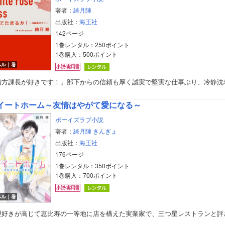
著者：
綺月陣
出版社：
海王社
142ページ
1巻レンタル：250ポイント
1巻購入：500ポイント
ベル｜巻
緒方課長が好きです！」部下からの信頼も厚く誠実で堅実な仕事ぶり、冷静沈
イートホーム～友情はやがて愛になる～
ボーイズラブ小説
著者：
綺月陣
きんぎょ
出版社：
海王社
176ページ
1巻レンタル：350ポイント
1巻購入：700ポイント
ベル｜巻
理好きが高じて恵比寿の一等地に店を構えた実業家で、三つ星レストランと評