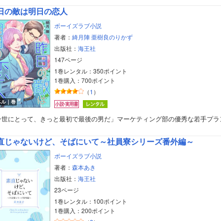
日の敵は明日の恋人
ボーイズラブ小説
著者：
綺月陣
亜樹良のりかず
出版社：
海王社
147ページ
1巻レンタル：350ポイント
1巻購入：700ポイント
（
1
）
ベル｜巻
一世にとって、きっと最初で最後の男だ」マーケティング部の優秀な若手プラ
直じゃないけど、そばにいて～社員寮シリーズ番外編～
ボーイズラブ小説
著者：
森本あき
出版社：
海王社
23ページ
1巻レンタル：100ポイント
1巻購入：200ポイント