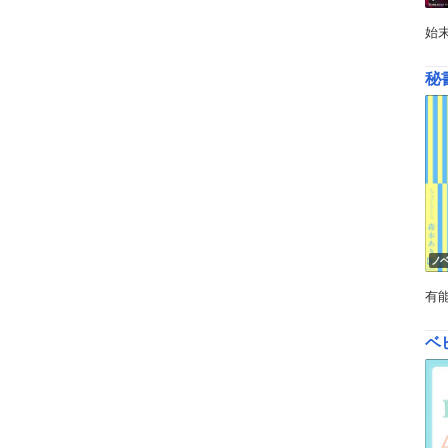
始
秘
ノ
有
ベ