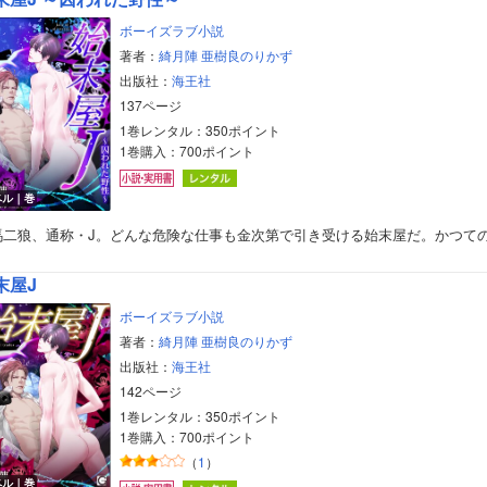
美女・美少女
ボーイズラブ小説
著者：
綺月陣
亜樹良のりかず
女性写真集
出版社：
海王社
137ページ
1巻レンタル：350ポイント
1巻購入：700ポイント
ベル｜巻
馬二狼、通称・J。どんな危険な仕事も金次第で引き受ける始末屋だ。かつて
末屋J
ボーイズラブ小説
著者：
綺月陣
亜樹良のりかず
出版社：
海王社
142ページ
1巻レンタル：350ポイント
1巻購入：700ポイント
（
1
）
ベル｜巻