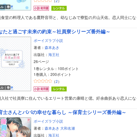
（
2
）
ベル｜巻
員食堂の料理人である鷹野音羽と、幼なじみで寮監の片山天佑。恋人同士にな
なたと過ごす未来の約束～社員寮シリーズ番外編～
ボーイズラブ小説
著者：
森本あき
出版社：
海王社
26ページ
1巻レンタル：100ポイント
1巻購入：200ポイント
（
2
）
ベル｜巻
期入社で社員寮に住んでいるエリート営業の康晴と偲。紆余曲折あり恋人にな
育士さんとパパの幸せな暮らし ～保育士シリーズ番外編～
ボーイズラブ小説
著者：
森本あき
大和名瀬
出版社：
海王社