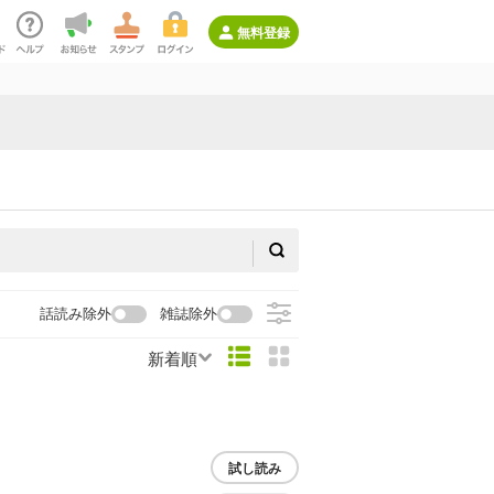
無料登録
話読み除外
雑誌除外
新着順
試し読み