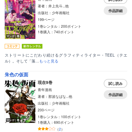
著者：井上先斗...他
作品詳細
出版社：少年画報社
199ページ
1巻レンタル：200ポイント
1巻購入：740ポイント
マンガ｜巻
ストリートにこだわり続けるグラフィティライター・TEEL（テエ
ル）。そして「落…
もっと見る
朱色の仮面
現在9巻
試し読み
青年漫画
作品詳細
著者：那波なばな...他
出版社：少年画報社
200ページ
1巻レンタル：100ポイント
マンガ｜巻
1巻購入：690ポイント
（
2
）