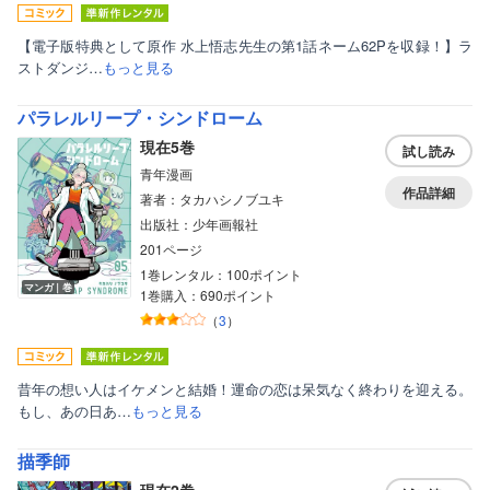
【電子版特典として原作 水上悟志先生の第1話ネーム62Pを収録！】ラ
ストダンジ…
もっと見る
パラレルリープ・シンドローム
現在5巻
試し読み
青年漫画
作品詳細
著者：タカハシノブユキ
出版社：少年画報社
201ページ
1巻レンタル：100ポイント
マンガ｜巻
1巻購入：690ポイント
（
3
）
昔年の想い人はイケメンと結婚！運命の恋は呆気なく終わりを迎える。
もし、あの日あ…
もっと見る
描季師