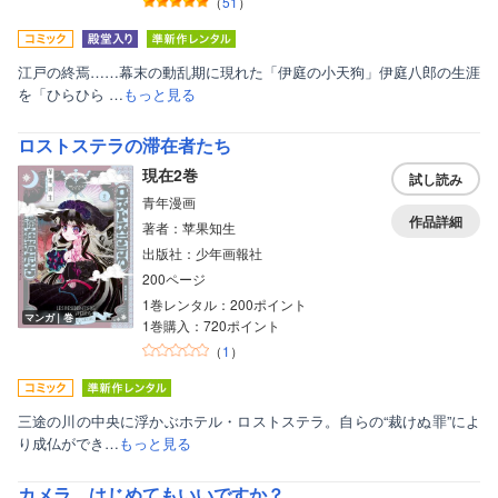
（
51
）
江戸の終焉……幕末の動乱期に現れた「伊庭の小天狗」伊庭八郎の生涯
を「ひらひら …
もっと見る
ロストステラの滞在者たち
現在2巻
試し読み
青年漫画
作品詳細
著者：苹果知生
出版社：少年画報社
200ページ
1巻レンタル：200ポイント
マンガ｜巻
1巻購入：720ポイント
（
1
）
三途の川の中央に浮かぶホテル・ロストステラ。自らの“裁けぬ罪”によ
り成仏ができ…
もっと見る
カメラ、はじめてもいいですか？