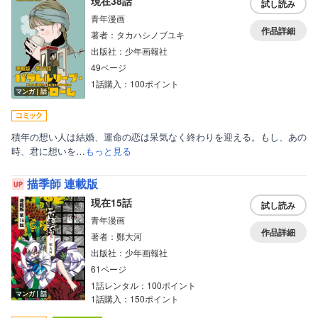
現在38話
試し読み
青年漫画
作品詳細
著者：タカハシノブユキ
出版社：少年画報社
49ページ
1話購入：100ポイント
マンガ｜話
積年の想い人は結婚、運命の恋は呆気なく終わりを迎える。もし、あの
時、君に想いを…
もっと見る
描季師 連載版
現在15話
試し読み
青年漫画
作品詳細
著者：鄭大河
出版社：少年画報社
61ページ
1話レンタル：100ポイント
マンガ｜話
1話購入：150ポイント