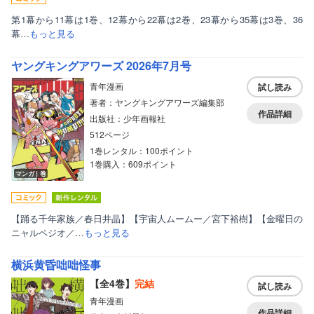
第1幕から11幕は1巻、12幕から22幕は2巻、23幕から35幕は3巻、36
幕…
もっと見る
ヤングキングアワーズ 2026年7月号
青年漫画
試し読み
著者：ヤングキングアワーズ編集部
作品詳細
出版社：少年画報社
512ページ
1巻レンタル：100ポイント
1巻購入：609ポイント
マンガ｜巻
【踊る千年家族／春日井晶】【宇宙人ムームー／宮下裕樹】【金曜日の
ニャルペジオ／…
もっと見る
横浜黄昏咄咄怪事
【全4巻】
完結
試し読み
青年漫画
作品詳細