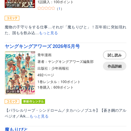
1話購入：100ポイント
マンガ｜話
（
1
）
魔物の子守りをする仕事…それが「魔もりびと」！百年前に突如現れ
た、国もを飲み込…
もっと見る
ヤングキングアワーズ 2026年5月号
青年漫画
試し読み
著者：ヤングキングアワーズ編集部
作品詳細
出版社：少年画報社
492ページ
1巻レンタル：100ポイント
1巻購入：609ポイント
マンガ｜巻
【パラレルリープ・シンドローム／タカハシノブユキ】【蒼き鋼のアル
ペジオ／Ark…
もっと見る
魔もりびと