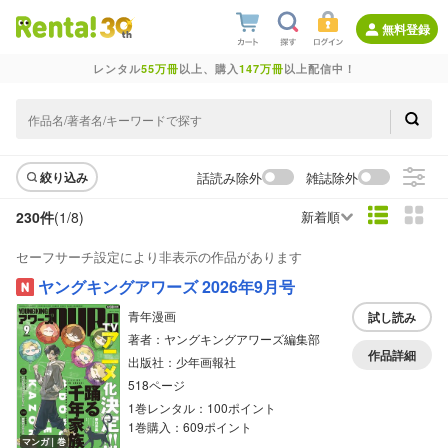
無料登録
レンタル
55万冊
以上、購入
147万冊
以上配信中！
話読み除外
雑誌除外
絞り込み
230件
(1/
8
)
新着順
セーフサーチ設定により非表示の作品があります
ヤングキングアワーズ 2026年9月号
青年漫画
試し読み
著者：ヤングキングアワーズ編集部
作品詳細
出版社：少年画報社
518ページ
1巻レンタル：100ポイント
1巻購入：609ポイント
マンガ｜巻