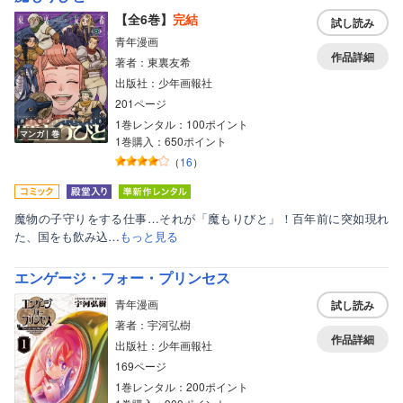
【全6巻】
完結
試し読み
青年漫画
作品詳細
著者：東裏友希
出版社：少年画報社
201ページ
1巻レンタル：100ポイント
マンガ｜巻
1巻購入：650ポイント
（
16
）
魔物の子守りをする仕事…それが「魔もりびと」！百年前に突如現れ
た、国をも飲み込…
もっと見る
エンゲージ・フォー・プリンセス
青年漫画
試し読み
著者：宇河弘樹
作品詳細
出版社：少年画報社
169ページ
1巻レンタル：200ポイント