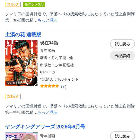
ボーイズラブ
ティーンズラブ
ソマリアの国境付近で、墜落ヘリの捜索救助にあたっていた陸上自衛隊
第一空挺団の精…
もっと見る
美女・美少女
土漠の花 連載版
女性写真集
現在34話
試し読み
青年漫画
作品詳細
著者：月村了衛...他
出版社：少年画報社
61ページ
1話購入：100ポイント
マンガ｜話
（
3
）
ソマリアの国境付近で、墜落ヘリの捜索救助にあたっていた陸上自衛隊
第一空挺団の精…
もっと見る
ヤングキングアワーズ 2026年6月号
青年漫画
試し読み