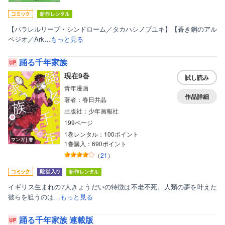
【パラレルリープ・シンドローム／タカハシノブユキ】【蒼き鋼のアル
ペジオ／Ark…
もっと見る
踊る千年家族
現在9巻
試し読み
青年漫画
作品詳細
著者：春日井晶
出版社：少年画報社
199ページ
1巻レンタル：100ポイント
マンガ｜巻
1巻購入：690ポイント
（
21
）
イギリス生まれの7人きょうだいの特徴は不老不死。人類の夢を叶えた
彼らを狙うのは…
もっと見る
踊る千年家族 連載版