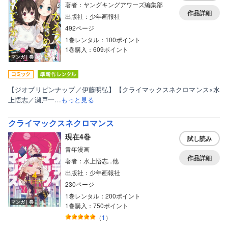
著者：ヤングキングアワーズ編集部
作品詳細
出版社：少年画報社
492ページ
1巻レンタル：100ポイント
1巻購入：609ポイント
マンガ｜巻
【ジオブリピンナップ／伊藤明弘】【クライマックスネクロマンス×水
上悟志／瀬戸一…
もっと見る
クライマックスネクロマンス
現在4巻
試し読み
青年漫画
作品詳細
著者：水上悟志...他
出版社：少年画報社
230ページ
1巻レンタル：200ポイント
マンガ｜巻
1巻購入：750ポイント
（
1
）