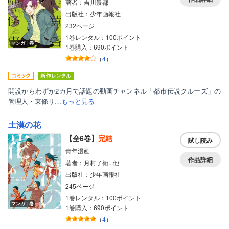
著者：吉川景都
出版社：少年画報社
232ページ
1巻レンタル：100ポイント
マンガ｜巻
1巻購入：690ポイント
（
4
）
開設からわずか2カ月で話題の動画チャンネル「都市伝説クルーズ」の
管理人・東條リ…
もっと見る
土漠の花
【全6巻】
完結
試し読み
青年漫画
作品詳細
著者：月村了衛...他
出版社：少年画報社
245ページ
1巻レンタル：100ポイント
マンガ｜巻
1巻購入：690ポイント
（
4
）