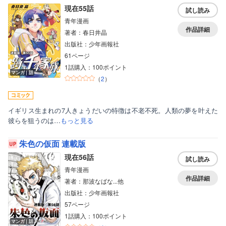
現在55話
試し読み
青年漫画
作品詳細
著者：春日井晶
出版社：少年画報社
61ページ
1話購入：100ポイント
マンガ｜話
（
2
）
イギリス生まれの7人きょうだいの特徴は不老不死。人類の夢を叶えた
彼らを狙うのは…
もっと見る
朱色の仮面 連載版
現在56話
試し読み
青年漫画
作品詳細
著者：那波なばな...他
出版社：少年画報社
57ページ
1話購入：100ポイント
マンガ｜話