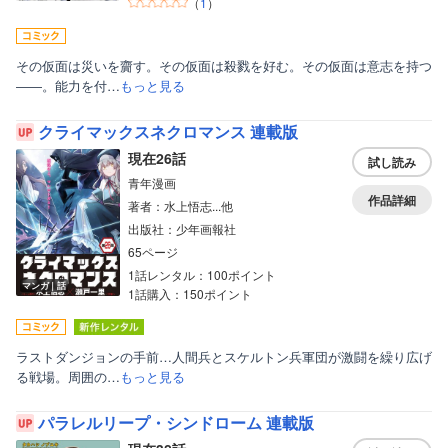
（
1
）
その仮面は災いを齎す。その仮面は殺戮を好む。その仮面は意志を持つ
――。能力を付…
もっと見る
クライマックスネクロマンス 連載版
現在26話
試し読み
青年漫画
作品詳細
著者：水上悟志...他
出版社：少年画報社
65ページ
1話レンタル：100ポイント
マンガ｜話
1話購入：150ポイント
ラストダンジョンの手前…人間兵とスケルトン兵軍団が激闘を繰り広げ
る戦場。周囲の…
もっと見る
パラレルリープ・シンドローム 連載版