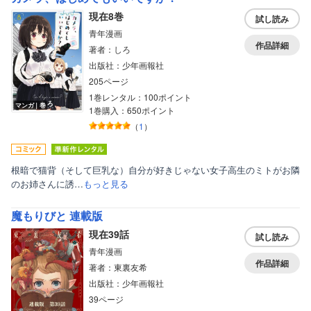
現在8巻
試し読み
青年漫画
作品詳細
著者：しろ
出版社：少年画報社
205ページ
1巻レンタル：100ポイント
マンガ｜巻
1巻購入：650ポイント
（
1
）
根暗で猫背（そして巨乳な）自分が好きじゃない女子高生のミトがお隣
のお姉さんに誘…
もっと見る
魔もりびと 連載版
現在39話
試し読み
青年漫画
作品詳細
著者：東裏友希
出版社：少年画報社
39ページ