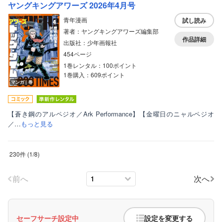
ヤングキングアワーズ 2026年4月号
青年漫画
試し読み
著者：ヤングキングアワーズ編集部
作品詳細
出版社：少年画報社
454ページ
1巻レンタル：100ポイント
1巻購入：609ポイント
マンガ｜巻
【蒼き鋼のアルペジオ／Ark Performance】【金曜日のニャルペジオ
／…
もっと見る
230件
(
1
/
8
)
前へ
次へ
セーフサーチ設定中
設定を変更する