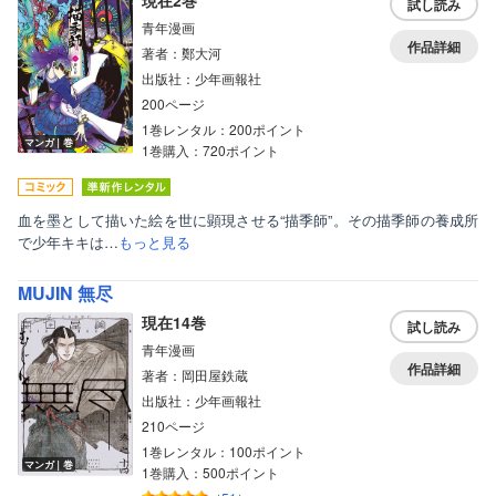
現在2巻
試し読み
青年漫画
作品詳細
著者：鄭大河
出版社：少年画報社
200ページ
1巻レンタル：200ポイント
マンガ｜巻
1巻購入：720ポイント
血を墨として描いた絵を世に顕現させる“描季師”。その描季師の養成所
で少年キキは…
もっと見る
MUJIN 無尽
現在14巻
試し読み
青年漫画
作品詳細
著者：岡田屋鉄蔵
出版社：少年画報社
210ページ
1巻レンタル：100ポイント
マンガ｜巻
1巻購入：500ポイント