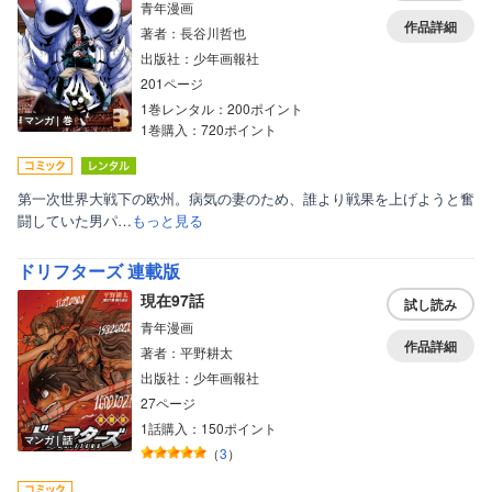
青年漫画
作品詳細
著者：長谷川哲也
出版社：少年画報社
201ページ
1巻レンタル：200ポイント
マンガ｜巻
1巻購入：720ポイント
第一次世界大戦下の欧州。病気の妻のため、誰より戦果を上げようと奮
闘していた男パ…
もっと見る
ドリフターズ 連載版
現在97話
試し読み
青年漫画
作品詳細
著者：平野耕太
出版社：少年画報社
27ページ
1話購入：150ポイント
マンガ｜話
（
3
）