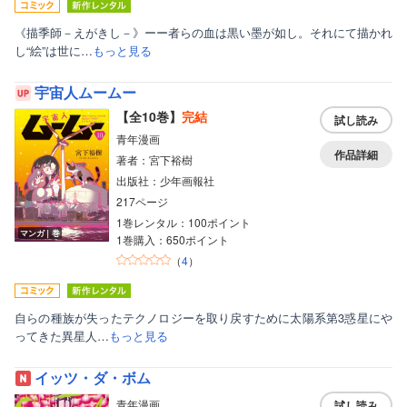
《描季師－えがきし－》ーー者らの血は黒い墨が如し。それにて描かれ
し“絵”は世に…
もっと見る
宇宙人ムームー
【全10巻】
完結
試し読み
青年漫画
作品詳細
著者：宮下裕樹
出版社：少年画報社
217ページ
1巻レンタル：100ポイント
マンガ｜巻
1巻購入：650ポイント
（
4
）
自らの種族が失ったテクノロジーを取り戻すために太陽系第3惑星にや
ってきた異星人…
もっと見る
イッツ・ダ・ボム
青年漫画
試し読み