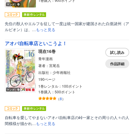
1巻購入：900ポイント
マンガ｜巻
先住の獣人やエルフを征して一度は統一国家が建国された白亜諸州（ア
ルビオン）は、…
もっと見る
アオバ自転車店といこうよ！
現在16巻
試し読み
青年漫画
作品詳細
著者：宮尾岳
出版社：少年画報社
190ページ
1巻レンタル：100ポイント
マンガ｜巻
1巻購入：500ポイント
（
8
）
自転車を愛してやまないアオバ自転車店の峠一家とその周りの人々の人
間模様が描かれ…
もっと見る