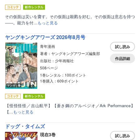
その仮面は災いを齎す。その仮面は殺戮を好む。その仮面は意志を持つ
――。能力を付…
もっと見る
ヤングキングアワーズ 2026年8月号
青年漫画
試し読み
著者：ヤングキングアワーズ編集部
作品詳細
出版社：少年画報社
508ページ
1巻レンタル：100ポイント
1巻購入：609ポイント
マンガ｜巻
【怪怪怪怪／吉山航平】【蒼き鋼のアルペジオ／Ark Performance】
【…
もっと見る
ドッグ・タイムズ
現在3巻
試し読み